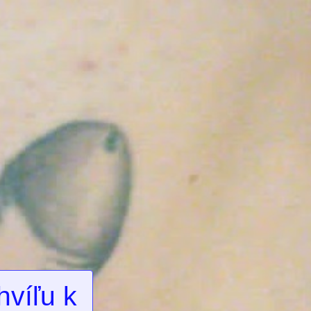
hvíľu k