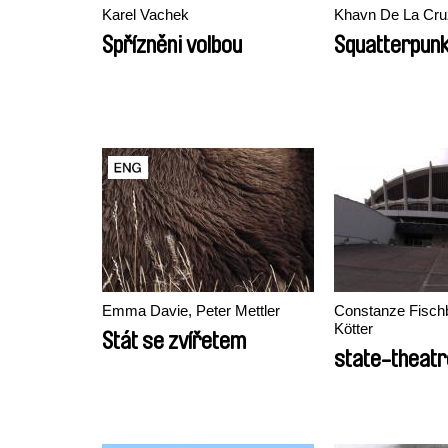
Karel Vachek
Khavn De La Cru
Spřízněni volbou
Squatterpun
Emma Davie, Peter Mettler
Constanze Fischb
Kötter
Stát se zvířetem
state-theatr