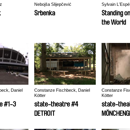
z
Nebojša Slijepčević
Sylvain L'Esp
k
Srbenka
Standing on
the World
eck, Daniel
Constanze Fischbeck, Daniel
Constanze Fis
Kötter
Kötter
e #1-3
state-theatre #4
state-thea
DETROIT
MÖNCHENG