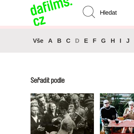
Pokročilé vyhledávání
Zrušit 
Vše
A
B
C
D
E
F
G
H
I
J
Seřadit podle