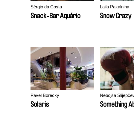
Sérgio da Costa
Laila Pakalniņa
Snack-Bar Aquário
Snow Crazy
Pavel Borecký
Nebojša Slijepče
Solaris
Something Ab