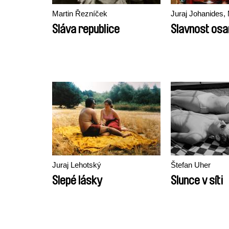
Martin Řezníček
Juraj Johanides,
Sláva republice
Slavnost os
Juraj Lehotský
Štefan Uher
Slepé lásky
Slunce v síti