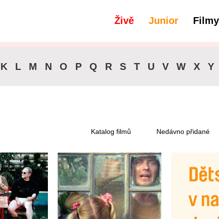
Živě
Junior
Filmy
filtry
Dostupné pro předplatitele
K
L
M
N
O
P
Q
R
S
T
U
V
W
X
Y
Katalog filmů
Nedávno přidané