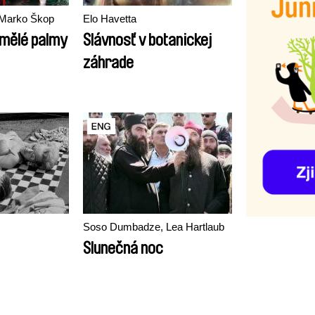
 Marko Škop
Elo Havetta
amělé palmy
Slávnosť v botanickej
záhrade
Soso Dumbadze, Lea Hartlaub
Slunečná noc