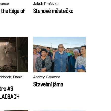
érance
Jakub Prašivka
 the Edge of
Stanové městečko
chbeck, Daniel
Andrey Gryazev
Stavební jáma
tre #6
LADBACH