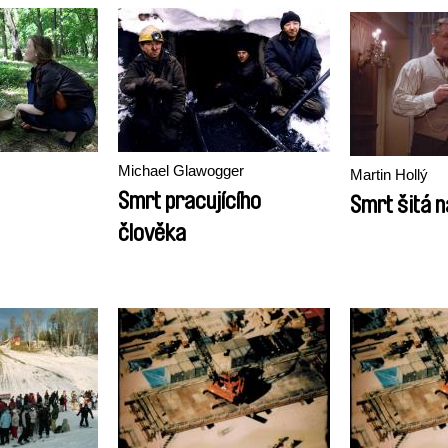
Michael Glawogger
Martin Hollý
Smrt pracujícího
Smrt šitá n
člověka