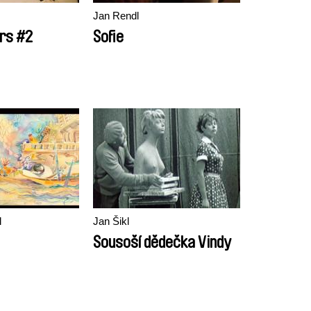
Jan Rendl
rs #2
Sofie
l
Jan Šikl
Sousoší dědečka Vindy