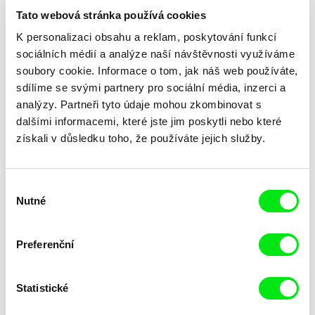
Tato webová stránka používá cookies
K personalizaci obsahu a reklam, poskytování funkcí
sociálních médií a analýze naší návštěvnosti využíváme
soubory cookie. Informace o tom, jak náš web používáte,
sdílíme se svými partnery pro sociální média, inzerci a
Peter Liechti
analýzy. Partneři tyto údaje mohou zkombinovat s
Karel Vachek
Spring Thaw
Spřízněni volbou
dalšími informacemi, které jste jim poskytli nebo které
získali v důsledku toho, že používáte jejich služby.
Výběr
Nutné
souhlasu
Khavn De La Cruz
Nebojša Slijepčević
Preferenční
Squatterpunk
Srbenka
Statistické