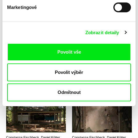
Marketingové
Sylvain L'Espérance
Jakub Prašivka
Standing on the Edge of the
Stanové městečko
Zobrazit detaily
World
Povolit vše
Povolit výběr
Emma Davie, Peter Mettler
Constanze Fischbeck, Daniel Kötter
Stát se zvířetem
state-theatre #1-3
Odmítnout
Constanze Fischbeck, Daniel Kötter
Constanze Fischbeck, Daniel Kötter