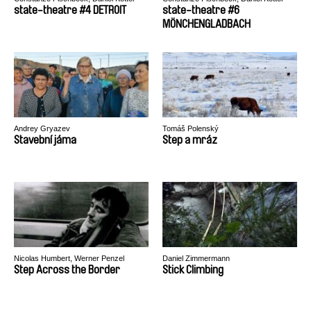
state-theatre #4 DETROIT
state-theatre #6
MÖNCHENGLADBACH
Andrey Gryazev
Tomáš Polenský
Stavební jáma
Step a mráz
Nicolas Humbert, Werner Penzel
Daniel Zimmermann
Step Across the Border
Stick Climbing