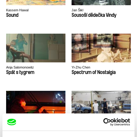
Kassem Hawal
Jan Šikl
Sound
Sousoší dědečka Vindy
Anja Salomonowitz
Yi-Zhu Chen
Spát s tygrem
Spectrum of Nostalgia
Marie Sieberová
Karol Filo, Martin Krátký
Spojení
Spolužáci