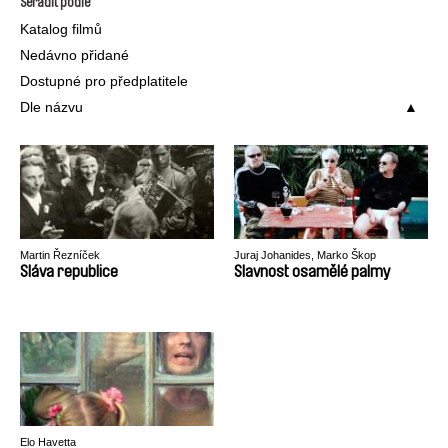
Seřadit podle
Katalog filmů
Nedávno přidané
Dostupné pro předplatitele
Dle názvu
Martin Řezníček
Juraj Johanides, Marko Škop
Sláva republice
Slavnost osamělé palmy
Elo Havetta