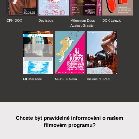
CPH:DOX
Doclisboa
Millennium Docs
DOK Leipzig
Against Gravity
FIDMarseille
MFDF Ji.hlava
Visions du Réel
Chcete být pravidelně informováni o našem
filmovém programu?