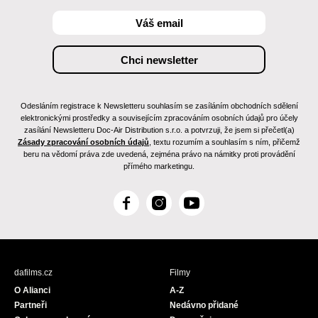
Odesláním registrace k Newsletteru souhlasím se zasíláním obchodních sdělení
elektronickými prostředky a souvisejícím zpracováním osobních údajů pro účely
zasílání Newsletteru Doc-Air Distribution s.r.o. a potvrzuji, že jsem si přečetl(a)
Zásady zpracování osobních údajů
, textu rozumím a souhlasím s ním, přičemž
beru na vědomí práva zde uvedená, zejména právo na námitky proti provádění
přímého marketingu.
F
I
Y
a
n
o
c
s
u
e
t
T
b
a
u
dafilms.cz
Filmy
o
g
b
O Alianci
A-Z
o
r
e
Partneři
Nedávno přidané
k
a