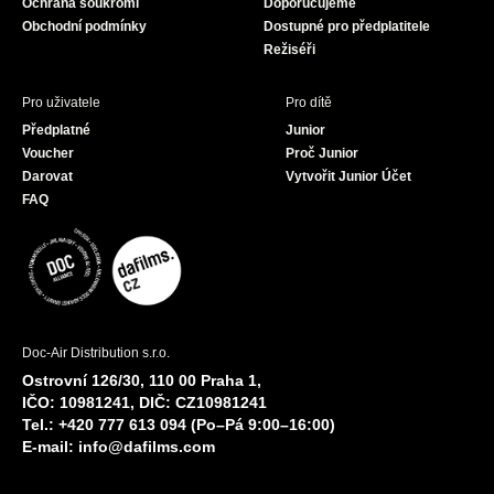
Ochrana soukromí
Doporučujeme
m
Obchodní podmínky
Dostupné pro předplatitele
Režiséři
Pro uživatele
Pro dítě
Předplatné
Junior
Voucher
Proč Junior
Darovat
Vytvořit Junior Účet
FAQ
Doc-Air Distribution s.r.o.
Ostrovní 126/30, 110 00 Praha 1,
IČO: 10981241, DIČ: CZ10981241
Tel.: +420 777 613 094 (Po–Pá 9:00–16:00)
E-mail:
info@dafilms.com