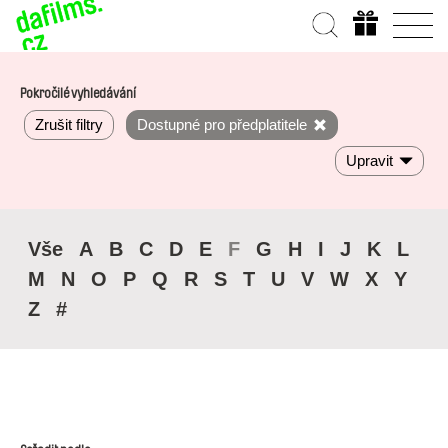
Pokročilé vyhledávání
Zrušit filtry
Dostupné pro předplatitele
Upravit
Vše
A
B
C
D
E
F
G
H
I
J
K
L
M
N
O
P
Q
R
S
T
U
V
W
X
Y
Z
#