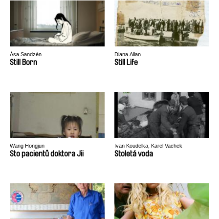
Åsa Sandzén
Diana Allan
Still Born
Still Life
Wang Hongjun
Ivan Koudelka, Karel Vachek
Sto pacientů doktora Jii
Stoletá voda