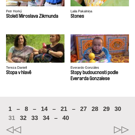
Petr Horký
Laila Pakalniņa
Století Miroslava Zikmunda
Stones
Tereza Daniell
Everardo Gonzáles
Stopa v hlavě
Stopy budoucnosti podle
Everarda Gonzalese
1
–
8
–
14
–
21
–
27
28
29
30
31
32
33
34
–
40