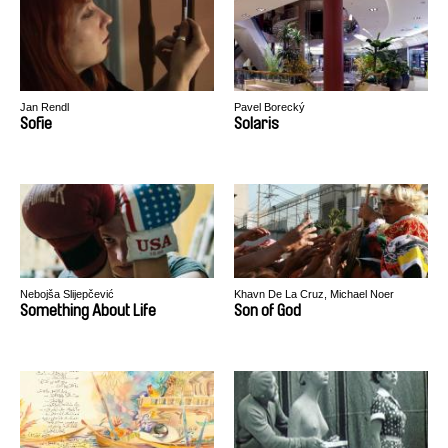
Jan Rendl
Pavel Borecký
Sofie
Solaris
Nebojša Slijepčević
Khavn De La Cruz, Michael Noer
Something About Life
Son of God