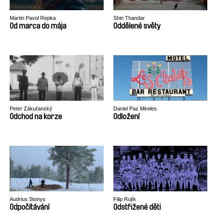
Martin Pavol Repka
Shin Thandar
Od marca do mája
Oddělené světy
Peter Zákuťanský
Daniel Paz Mireles
Odchod na korze
Odložení
Audrius Stonys
Filip Rojík
Odpočítávání
Odstřižené děti