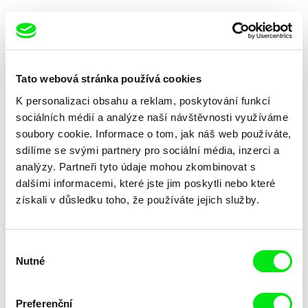
Tato webová stránka používá cookies
K personalizaci obsahu a reklam, poskytování funkcí
Karel Vachek
Alain De Halleux
Nový Hyperion aneb Volnost,
Nuclear: nothing to report
sociálních médií a analýze naší návštěvnosti využíváme
rovnost, bratrství
soubory cookie. Informace o tom, jak náš web používáte,
sdílíme se svými partnery pro sociální média, inzerci a
analýzy. Partneři tyto údaje mohou zkombinovat s
dalšími informacemi, které jste jim poskytli nebo které
získali v důsledku toho, že používáte jejich služby.
Laurence Favre
Vladimír Turner
Nwa-Mankamana
O mediální realitě
Výběr
Nutné
souhlasu
Preferenční