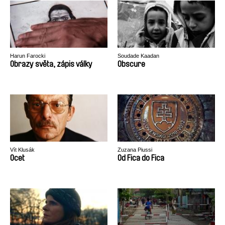
Harun Farocki
Soudade Kaadan
Obrazy světa, zápis války
Obscure
Vít Klusák
Zuzana Piussi
Ocet
Od Fica do Fica