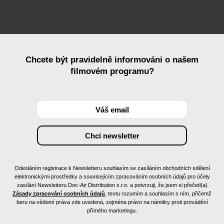
Chcete být pravidelně informováni o našem
filmovém programu?
Odesláním registrace k Newsletteru souhlasím se zasíláním obchodních sdělení
elektronickými prostředky a souvisejícím zpracováním osobních údajů pro účely
zasílání Newsletteru Doc-Air Distribution s.r.o. a potvrzuji, že jsem si přečetl(a)
Zásady zpracování osobních údajů
, textu rozumím a souhlasím s ním, přičemž
beru na vědomí práva zde uvedená, zejména právo na námitky proti provádění
přímého marketingu.