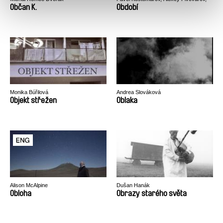
Alexander Rastorguev
Občan K.
Období
Monika Búřilová
Andrea Slováková
Objekt střežen
Oblaka
Alison McAlpine
Dušan Hanák
Obloha
Obrazy starého světa