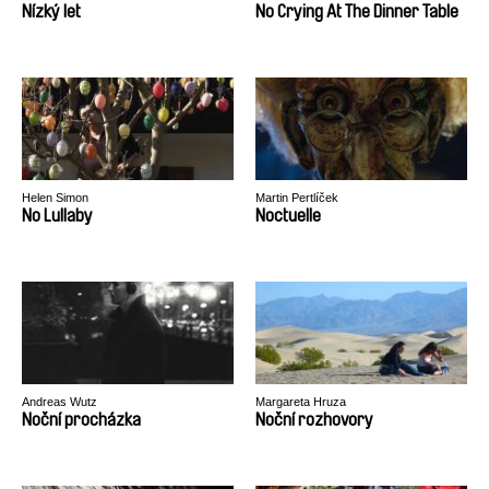
Nízký let
No Crying At The Dinner Table
Helen Simon
Martin Pertlíček
No Lullaby
Noctuelle
Andreas Wutz
Margareta Hruza
Noční procházka
Noční rozhovory