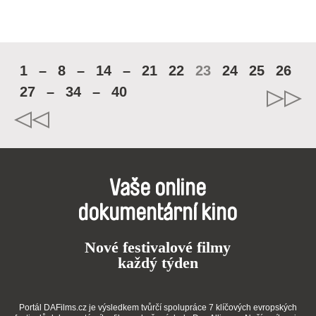
1
–
8
–
14
–
21
22
23
24
25
26
27
–
34
–
40
Vaše online
dokumentární kino
Nové festivalové filmy
každý týden
Portál DAFilms.cz je výsledkem tvůrčí spolupráce 7 klíčových evropských