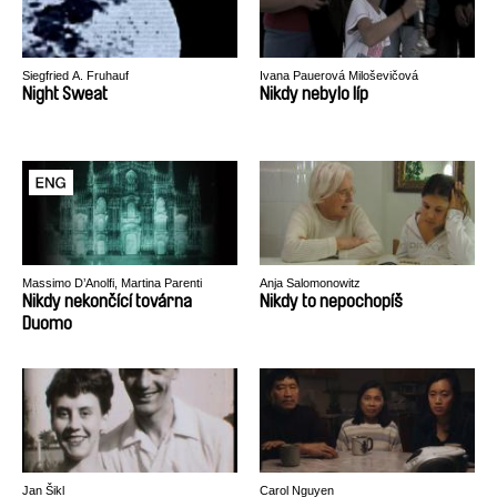
Siegfried A. Fruhauf
Ivana Pauerová Miloševičová
Night Sweat
Nikdy nebylo líp
Massimo D’Anolfi, Martina Parenti
Anja Salomonowitz
Nikdy nekončící továrna
Nikdy to nepochopíš
Duomo
Jan Šikl
Carol Nguyen