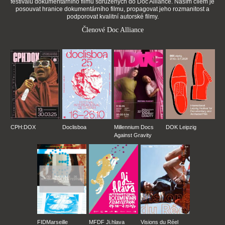
festivalů dokumentárního filmu sdružených do Doc Alliance. Naším cílem je
posouvat hranice dokumentárního filmu, propagovat jeho rozmanitost a
podporovat kvalitní autorské filmy.
Členové Doc Alliance
CPH:DOX
Doclisboa
Millennium Docs
DOK Leipzig
Against Gravity
FIDMarseille
MFDF Ji.hlava
Visions du Réel