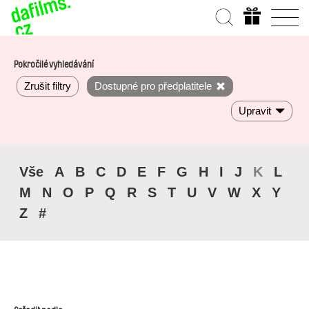
Pokročilé vyhledávání
Zrušit filtry
Dostupné pro předplatitele
Upravit
Vše
A
B
C
D
E
F
G
H
I
J
K
L
M
N
O
P
Q
R
S
T
U
V
W
X
Y
Z
#