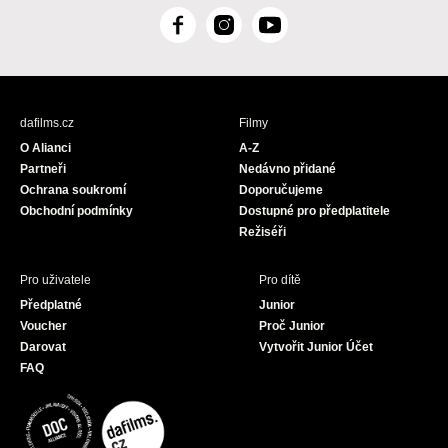
F
I
Y
a
n
o
c
s
u
e
t
T
b
a
u
dafilms.cz
Filmy
o
g
b
O Alianci
A-Z
o
r
e
Partneři
Nedávno přidané
k
a
Ochrana soukromí
Doporučujeme
m
Obchodní podmínky
Dostupné pro předplatitele
Režiséři
Pro uživatele
Pro dítě
Předplatné
Junior
Voucher
Proč Junior
Darovat
Vytvořit Junior Účet
FAQ