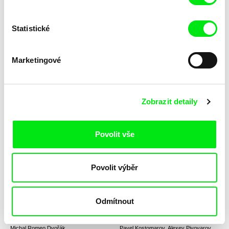
Statistické
Mišo Suchý
Pavel Koutecký
O psech a lidech
O sportovci
Marketingové
Zobrazit detaily
Pepa Lubojacki
Deborah Stratman
Povolit vše
O-Chlup
O'er the Land
Povolit výběr
Odmítnout
Michal Romeo Dvořák
Pavel Kostomarov, Alexey Pivovarov,