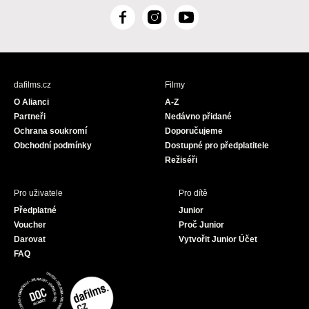
F
I
Y
a
n
o
c
s
u
e
t
T
b
a
u
dafilms.cz
Filmy
o
g
b
O Alianci
A-Z
o
r
e
Partneři
Nedávno přidané
k
a
Ochrana soukromí
Doporučujeme
m
Obchodní podmínky
Dostupné pro předplatitele
Režiséři
Pro uživatele
Pro dítě
Předplatné
Junior
Voucher
Proč Junior
Darovat
Vytvořit Junior Účet
FAQ