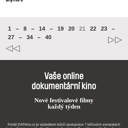
1
–
8
–
14
–
19
20
21
22
23
–
27
–
34
–
40
Vaše online
dokumentární kino
Nové festivalové filmy
každý týden
Portál DAFilms.cz je výsledkem tvůrčí spolupráce 7 klíčových evropských