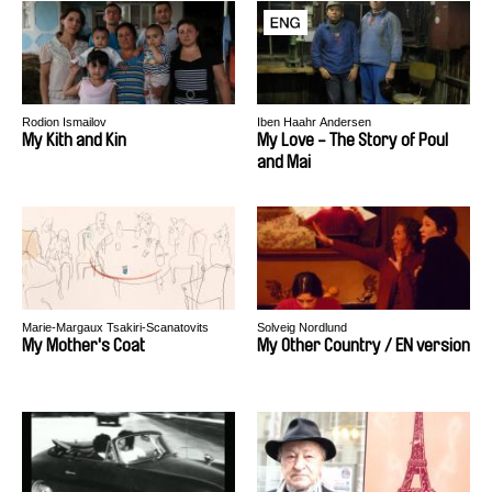
Rodion Ismailov
Iben Haahr Andersen
My Kith and Kin
My Love - The Story of Poul
and Mai
Marie-Margaux Tsakiri-Scanatovits
Solveig Nordlund
My Mother's Coat
My Other Country / EN version