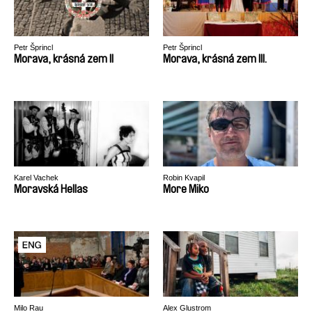
Petr Šprincl
Petr Šprincl
Morava, krásná zem II
Morava, krásná zem III.
Karel Vachek
Robin Kvapil
Moravská Hellas
More Miko
Milo Rau
Alex Glustrom