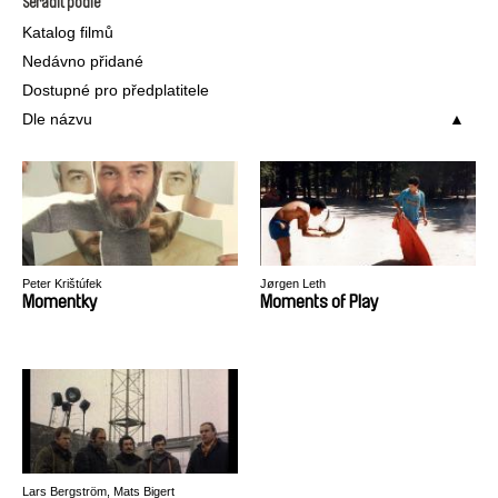
Seřadit podle
Katalog filmů
Nedávno přidané
Dostupné pro předplatitele
Dle názvu
Peter Krištúfek
Jørgen Leth
Momentky
Moments of Play
Lars Bergström, Mats Bigert