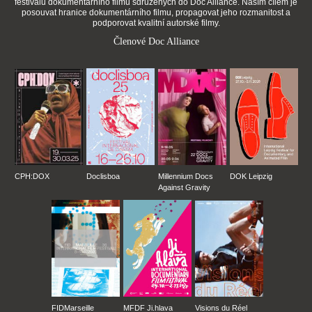
festivalů dokumentárního filmu sdružených do Doc Alliance. Naším cílem je
posouvat hranice dokumentárního filmu, propagovat jeho rozmanitost a
podporovat kvalitní autorské filmy.
Členové Doc Alliance
CPH:DOX
Doclisboa
Millennium Docs
DOK Leipzig
Against Gravity
FIDMarseille
MFDF Ji.hlava
Visions du Réel