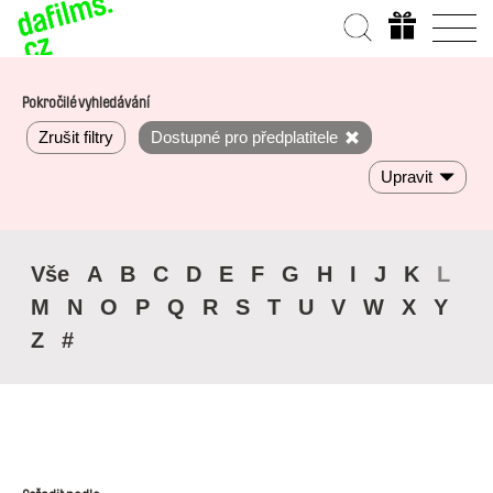
Pokročilé vyhledávání
Zrušit filtry
Dostupné pro předplatitele
Upravit
Vše
A
B
C
D
E
F
G
H
I
J
K
L
M
N
O
P
Q
R
S
T
U
V
W
X
Y
Z
#