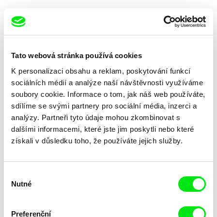
Tato webová stránka používá cookies
K personalizaci obsahu a reklam, poskytování funkcí
Anna Kryvenko
Anna Kryvenko
Můj neznámý vojín
Můj neznámý vojín
sociálních médií a analýze naší návštěvnosti využíváme
soubory cookie. Informace o tom, jak náš web používáte,
sdílíme se svými partnery pro sociální média, inzerci a
analýzy. Partneři tyto údaje mohou zkombinovat s
dalšími informacemi, které jste jim poskytli nebo které
získali v důsledku toho, že používáte jejich služby.
Libuše Rudinská
Diana Fabiánová
Můj otec George Voskovec
Můj soukromý měsíc
Výběr
Nutné
souhlasu
Preferenční