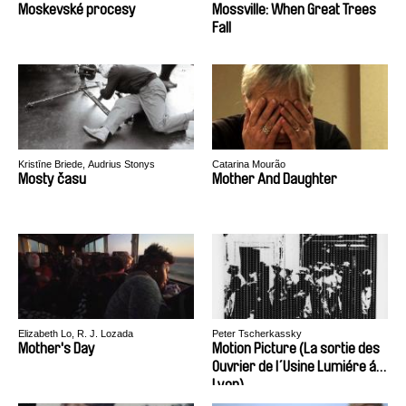
Moskevské procesy
Mossville: When Great Trees
Fall
Kristīne Briede, Audrius Stonys
Catarina Mourão
Mosty času
Mother And Daughter
Elizabeth Lo, R. J. Lozada
Peter Tscherkassky
Mother's Day
Motion Picture (La sortie des
Ouvrier de l´Usine Lumiére á
Lyon)