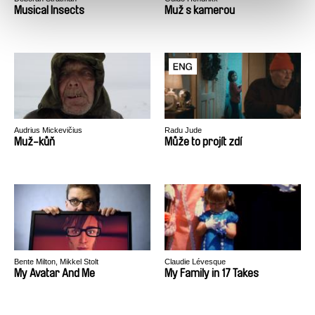
Musical Insects
Muž s kamerou
Audrius Mickevičius
Radu Jude
Muž-kůň
Může to projít zdí
Bente Milton, Mikkel Stolt
Claudie Lévesque
My Avatar And Me
My Family in 17 Takes