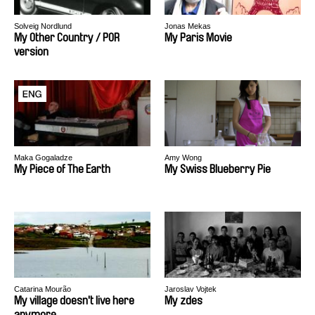
Solveig Nordlund
Jonas Mekas
My Other Country / POR
My Paris Movie
version
Maka Gogaladze
Amy Wong
My Piece of The Earth
My Swiss Blueberry Pie
Catarina Mourão
Jaroslav Vojtek
My village doesn't live here
My zdes
anymore