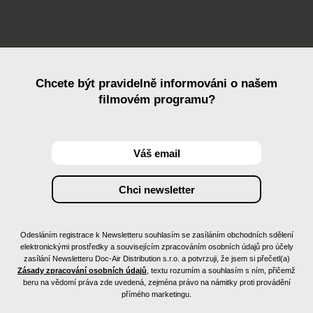
Chcete být pravidelně informováni o našem
filmovém programu?
Odesláním registrace k Newsletteru souhlasím se zasíláním obchodních sdělení
elektronickými prostředky a souvisejícím zpracováním osobních údajů pro účely
zasílání Newsletteru Doc-Air Distribution s.r.o. a potvrzuji, že jsem si přečetl(a)
Zásady zpracování osobních údajů
, textu rozumím a souhlasím s ním, přičemž
beru na vědomí práva zde uvedená, zejména právo na námitky proti provádění
přímého marketingu.