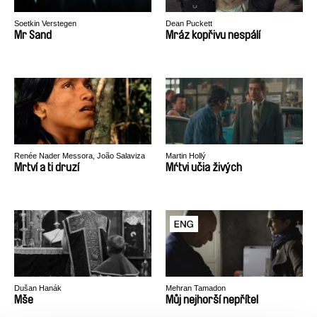
Soetkin Verstegen
Dean Puckett
Mr Sand
Mráz kopřivu nespálí
Renée Nader Messora, João Salaviza
Martin Hollý
Mrtví a ti druzí
Mŕtvi učia živých
Dušan Hanák
Mehran Tamadon
Mše
Můj nejhorší nepřítel