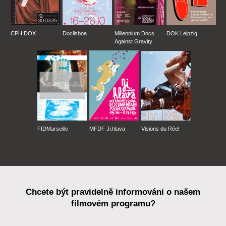
CPH:DOX
Doclisboa
Millennium Docs
DOK Leipzig
Against Gravity
FIDMarseille
MFDF Ji.hlava
Visions du Réel
Chcete být pravidelně informováni o našem
filmovém programu?