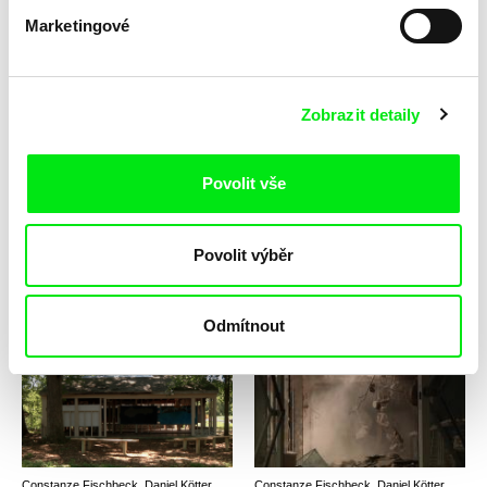
Marketingové
Sylvain L'Espérance
Jakub Prašivka
Standing on the Edge of the
Stanové městečko
Zobrazit detaily
World
Povolit vše
Povolit výběr
Emma Davie, Peter Mettler
Constanze Fischbeck, Daniel Kötter
Stát se zvířetem
state-theatre #1-3
Odmítnout
Constanze Fischbeck, Daniel Kötter
Constanze Fischbeck, Daniel Kötter