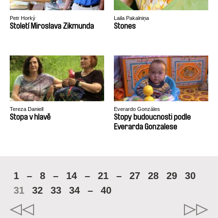
Petr Horký
Laila Pakalniņa
Století Miroslava Zikmunda
Stones
Tereza Daniell
Everardo Gonzáles
Stopa v hlavě
Stopy budoucnosti podle
Everarda Gonzalese
1
–
8
–
14
–
21
–
27
28
29
30
31
32
33
34
–
40