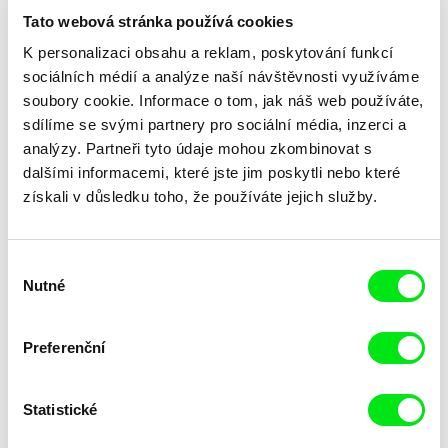
Tato webová stránka používá cookies
K personalizaci obsahu a reklam, poskytování funkcí
sociálních médií a analýze naší návštěvnosti využíváme
soubory cookie. Informace o tom, jak náš web používáte,
sdílíme se svými partnery pro sociální média, inzerci a
Peter Liechti
analýzy. Partneři tyto údaje mohou zkombinovat s
Karel Vachek
Spring Thaw
Spřízněni volbou
dalšími informacemi, které jste jim poskytli nebo které
získali v důsledku toho, že používáte jejich služby.
Výběr
Nutné
souhlasu
Khavn De La Cruz
Nebojša Slijepčević
Preferenční
Squatterpunk
Srbenka
Statistické