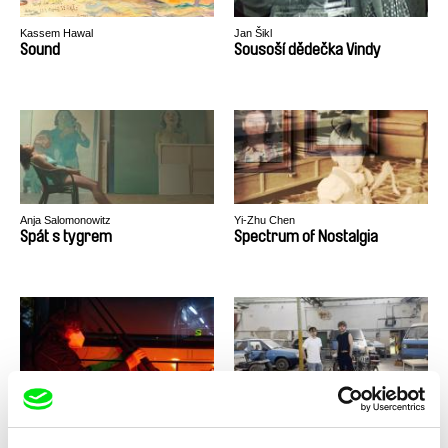
Kassem Hawal
Jan Šikl
Sound
Sousoší dědečka Vindy
Anja Salomonowitz
Yi-Zhu Chen
Spát s tygrem
Spectrum of Nostalgia
Marie Sieberová
Karol Filo, Martin Krátký
Spojení
Spolužáci