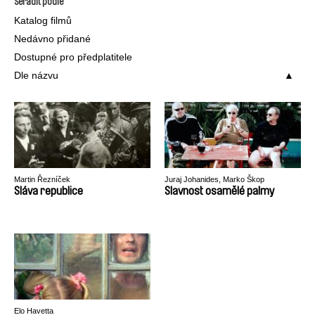
Seřadit podle
Katalog filmů
Nedávno přidané
Dostupné pro předplatitele
Dle názvu
Martin Řezníček
Juraj Johanides, Marko Škop
Sláva republice
Slavnost osamělé palmy
Elo Havetta