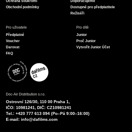
Ochrana soukromí
Doporučujeme
m
Obchodní podmínky
Dostupné pro předplatitele
Režiséři
Pro uživatele
Pro dítě
Předplatné
Junior
Voucher
Proč Junior
Darovat
Vytvořit Junior Účet
FAQ
Doc-Air Distribution s.r.o.
Ostrovní 126/30, 110 00 Praha 1,
IČO: 10981241, DIČ: CZ10981241
Tel.: +420 777 613 094 (Po–Pá 9:00–16:00)
E-mail:
info@dafilms.com