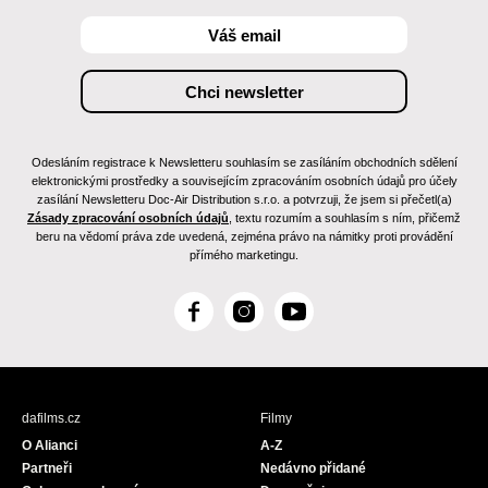
Odesláním registrace k Newsletteru souhlasím se zasíláním obchodních sdělení
elektronickými prostředky a souvisejícím zpracováním osobních údajů pro účely
zasílání Newsletteru Doc-Air Distribution s.r.o. a potvrzuji, že jsem si přečetl(a)
Zásady zpracování osobních údajů
, textu rozumím a souhlasím s ním, přičemž
beru na vědomí práva zde uvedená, zejména právo na námitky proti provádění
přímého marketingu.
F
I
Y
a
n
o
c
s
u
e
t
T
b
a
u
dafilms.cz
Filmy
o
g
b
O Alianci
A-Z
o
r
e
Partneři
Nedávno přidané
k
a