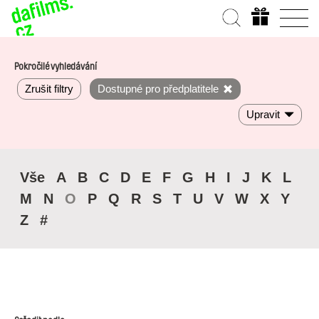
Pokročilé vyhledávání
Zrušit filtry
Dostupné pro předplatitele
Upravit
Vše
A
B
C
D
E
F
G
H
I
J
K
L
M
N
O
P
Q
R
S
T
U
V
W
X
Y
Z
#