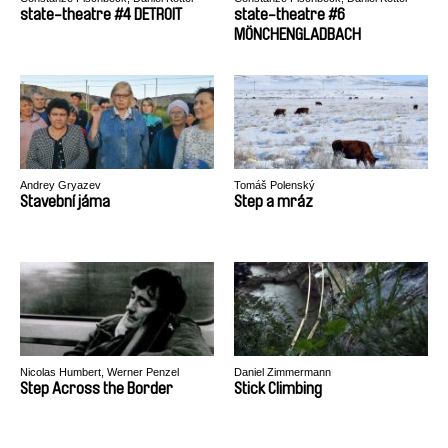
state-theatre #4 DETROIT
state-theatre #6
MÖNCHENGLADBACH
Andrey Gryazev
Tomáš Polenský
Stavební jáma
Step a mráz
Nicolas Humbert, Werner Penzel
Daniel Zimmermann
Step Across the Border
Stick Climbing