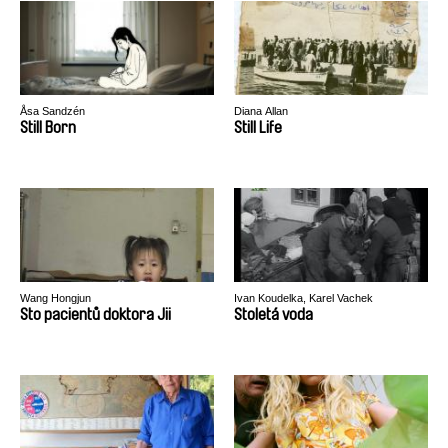
Åsa Sandzén
Diana Allan
Still Born
Still Life
Wang Hongjun
Ivan Koudelka, Karel Vachek
Sto pacientů doktora Jii
Stoletá voda