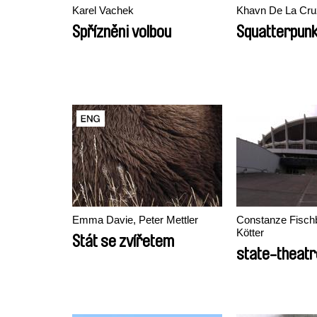
Karel Vachek
Khavn De La Cru
Spřízněni volbou
Squatterpun
Emma Davie, Peter Mettler
Constanze Fischb
Kötter
Stát se zvířetem
state-theatr