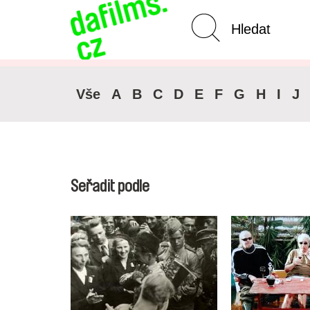
Pokročilé vyhledávání
Zrušit 
Vše
A
B
C
D
E
F
G
H
I
J
Seřadit podle