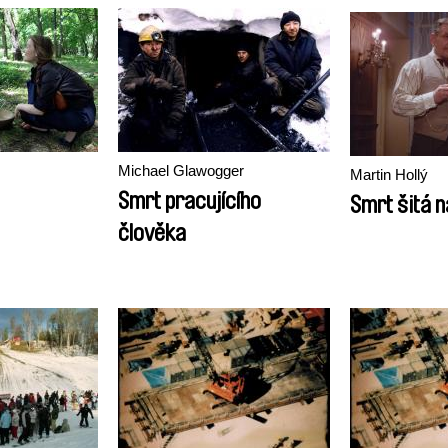
Michael Glawogger
Martin Hollý
Smrt pracujícího
Smrt šitá n
člověka