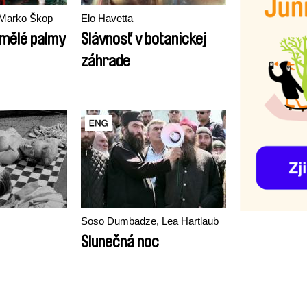
 Marko Škop
Elo Havetta
amělé palmy
Slávnosť v botanickej
záhrade
Soso Dumbadze, Lea Hartlaub
Slunečná noc