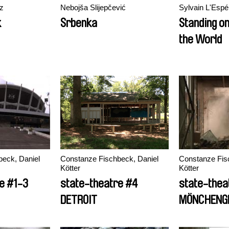
z
Nebojša Slijepčević
Sylvain L'Esp
k
Srbenka
Standing on
the World
eck, Daniel
Constanze Fischbeck, Daniel
Constanze Fis
Kötter
Kötter
e #1-3
state-theatre #4
state-thea
DETROIT
MÖNCHENG