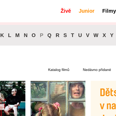
Živě
Junior
Filmy
filtry
Dostupné pro předplatitele
K
L
M
N
O
P
Q
R
S
T
U
V
W
X
Y
Katalog filmů
Nedávno přidané