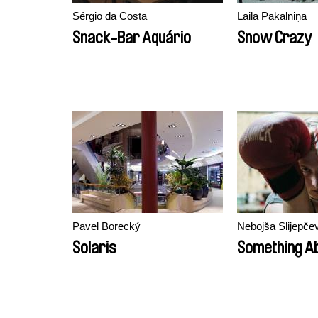
Sérgio da Costa
Laila Pakalniņa
Snack-Bar Aquário
Snow Crazy
Pavel Borecký
Nebojša Slijepče
Solaris
Something Ab