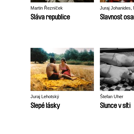
Martin Řezníček
Juraj Johanides,
Sláva republice
Slavnost os
Juraj Lehotský
Štefan Uher
Slepé lásky
Slunce v síti