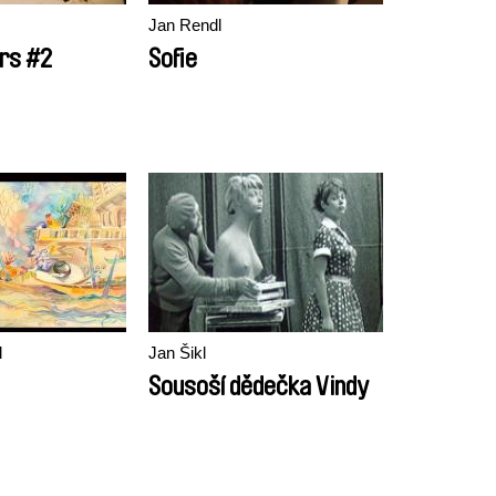
Jan Rendl
rs #2
Sofie
l
Jan Šikl
Sousoší dědečka Vindy