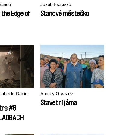
érance
Jakub Prašivka
 the Edge of
Stanové městečko
chbeck, Daniel
Andrey Gryazev
Stavební jáma
tre #6
LADBACH