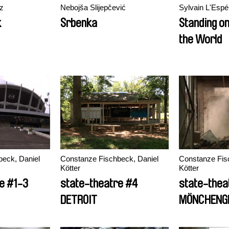
z
Nebojša Slijepčević
Sylvain L'Esp
k
Srbenka
Standing on
the World
eck, Daniel
Constanze Fischbeck, Daniel
Constanze Fis
Kötter
Kötter
e #1-3
state-theatre #4
state-thea
DETROIT
MÖNCHENG