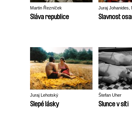
Martin Řezníček
Juraj Johanides,
Sláva republice
Slavnost os
Juraj Lehotský
Štefan Uher
Slepé lásky
Slunce v síti