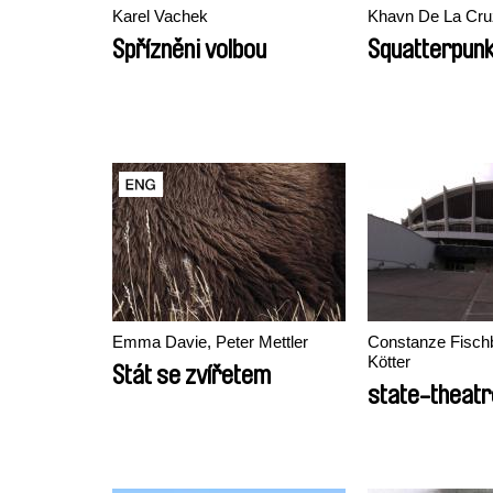
Karel Vachek
Khavn De La Cru
Spřízněni volbou
Squatterpun
Emma Davie, Peter Mettler
Constanze Fischb
Kötter
Stát se zvířetem
state-theatr