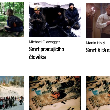
Michael Glawogger
Martin Hollý
Smrt pracujícího
Smrt šitá n
člověka