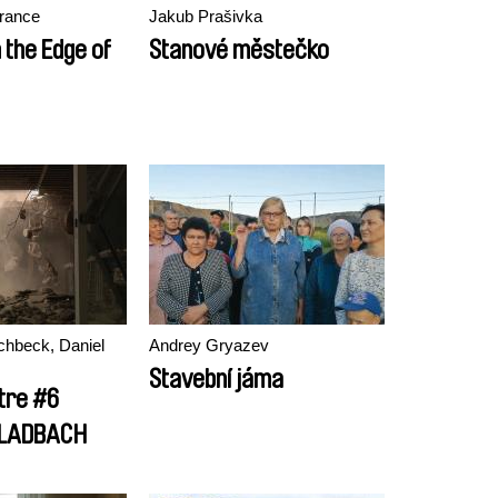
érance
Jakub Prašivka
 the Edge of
Stanové městečko
chbeck, Daniel
Andrey Gryazev
Stavební jáma
tre #6
LADBACH