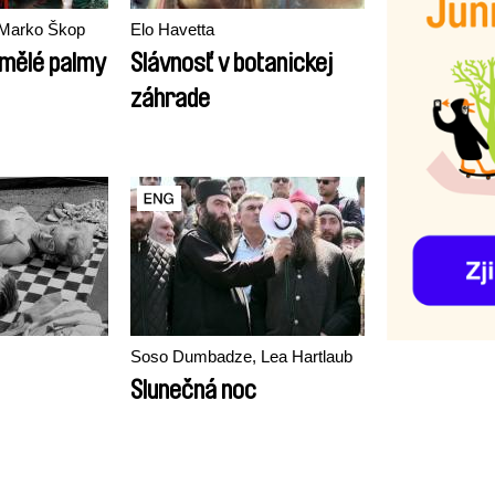
 Marko Škop
Elo Havetta
amělé palmy
Slávnosť v botanickej
záhrade
Soso Dumbadze, Lea Hartlaub
Slunečná noc