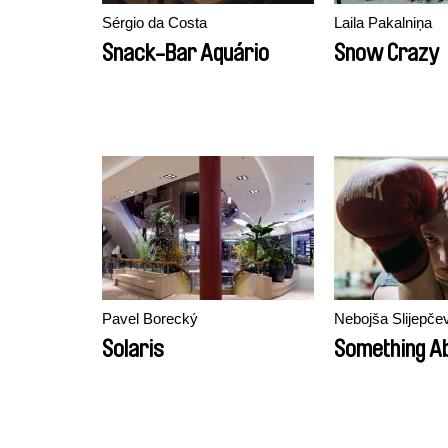
Sérgio da Costa
Laila Pakalniņa
Snack-Bar Aquário
Snow Crazy
Pavel Borecký
Nebojša Slijepče
Solaris
Something Ab