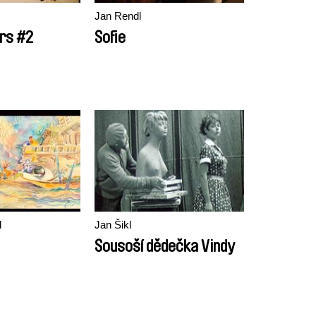
Jan Rendl
rs #2
Sofie
l
Jan Šikl
Sousoší dědečka Vindy