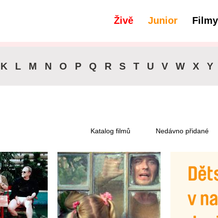
Živě
Junior
Filmy
filtry
Dostupné pro předplatitele
K
L
M
N
O
P
Q
R
S
T
U
V
W
X
Y
Katalog filmů
Nedávno přidané