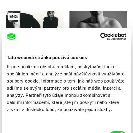
Jørgen Leth
Karsten Krause, Philip Widmann
The Perfect Human
The Photographer's Wife
Tato webová stránka používá cookies
K personalizaci obsahu a reklam, poskytování funkcí
sociálních médií a analýze naší návštěvnosti využíváme
soubory cookie. Informace o tom, jak náš web používáte,
sdílíme se svými partnery pro sociální média, inzerci a
analýzy. Partneři tyto údaje mohou zkombinovat s
Nikos Katsaounis, Nina Maria
Brett Story
dalšími informacemi, které jste jim poskytli nebo které
Paschalidou
The Prism
The Prison in Twelve
získali v důsledku toho, že používáte jejich služby.
Landscapes
Výběr