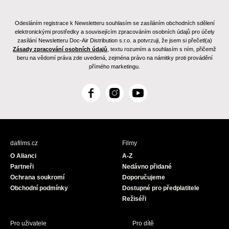
Odesláním registrace k Newsletteru souhlasím se zasíláním obchodních sdělení
elektronickými prostředky a souvisejícím zpracováním osobních údajů pro účely
zasílání Newsletteru Doc-Air Distribution s.r.o. a potvrzuji, že jsem si přečetl(a)
Zásady zpracování osobních údajů
, textu rozumím a souhlasím s ním, přičemž
beru na vědomí práva zde uvedená, zejména právo na námitky proti provádění
přímého marketingu.
F
I
Y
a
n
o
c
s
u
e
t
T
b
a
u
dafilms.cz
Filmy
o
g
b
O Alianci
A-Z
o
r
e
Partneři
Nedávno přidané
k
a
Ochrana soukromí
Doporučujeme
m
Obchodní podmínky
Dostupné pro předplatitele
Režiséři
Pro uživatele
Pro dítě