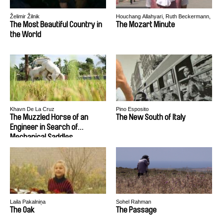
Želimir Žilnik
Houchang Allahyari, Ruth Beckermann,
Songül Boyraz, Sabine Derflinger,
The Most Beautiful Country in
The Mozart Minute
Gustav Deutsch, Siegfried A. Fruhauf,
the World
Michael Glawogger, Wolfgang Glück,
Barbara Gräftner, Jessica Hausner,
Edgar Honetschläger, Michael Kreihsl,
Paulus Manker, Mara Mattuschka, Bady
Minck, Michael Palm, Peter Patzak, Lisl
Ponger, Ferry Radax, Goran Rebić,
Thomas Renoldner, Anja Salomonowitz,
Hanna Schimek, Michaela Schwentner,
Ulrich Seidl, Tim Sharp, Peter
Tscherkassky, David Wagner
Khavn De La Cruz
Pino Esposito
The Muzzled Horse of an
The New South of Italy
Engineer in Search of
Mechanical Saddles
Laila Pakalniņa
Sohel Rahman
The Oak
The Passage