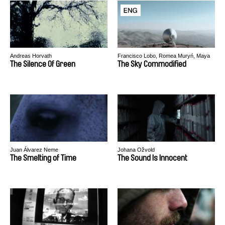
Andreas Horvath
Francisco Lobo, Romea Muryń, Maya
Shopova
The Silence Of Green
The Sky Commodified
Juan Álvarez Neme
Johana Ožvold
The Smelting of Time
The Sound Is Innocent