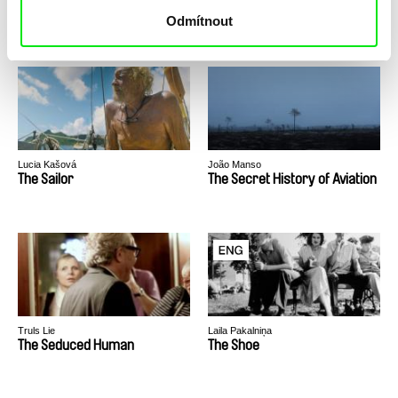
The River Where We Live
The Ruler
Odmítnout
Lucia Kašová
João Manso
The Sailor
The Secret History of Aviation
Truls Lie
Laila Pakalniņa
The Seduced Human
The Shoe