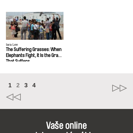
Iara Lee
The Suffering Grasses: When
Elephants Fight, It Is the Grass
That Suffers
1
2
3
4
Vaše online