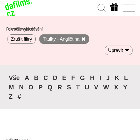
Pokročilé vyhledávání
Zrušit filtry
Titulky - Angličtina
Upravit
Vše
A
B
C
D
E
F
G
H
I
J
K
L
M
N
O
P
Q
R
S
T
U
V
W
X
Y
Z
#