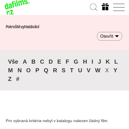
Pokročilé vyhledávání
Otevřít
Vše
A
B
C
D
E
F
G
H
I
J
K
L
M
N
O
P
Q
R
S
T
U
V
W
X
Y
Z
#
Pro vybraná kritéria nebyl v katalogu nalezen žádný film.