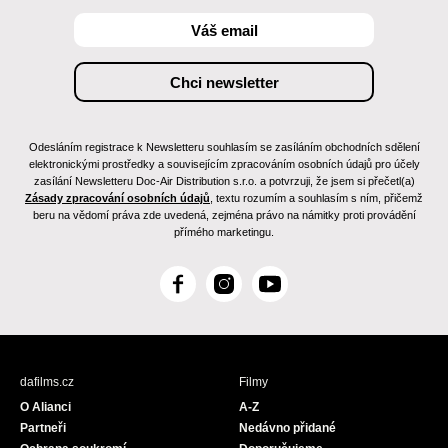
Odesláním registrace k Newsletteru souhlasím se zasíláním obchodních sdělení
elektronickými prostředky a souvisejícím zpracováním osobních údajů pro účely
zasílání Newsletteru Doc-Air Distribution s.r.o. a potvrzuji, že jsem si přečetl(a)
Zásady zpracování osobních údajů
, textu rozumím a souhlasím s ním, přičemž
beru na vědomí práva zde uvedená, zejména právo na námitky proti provádění
přímého marketingu.
F
I
Y
a
n
o
c
s
u
e
t
T
b
a
u
dafilms.cz
Filmy
o
g
b
O Alianci
A-Z
o
r
e
Partneři
Nedávno přidané
k
a