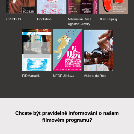
CPH:DOX
Doclisboa
Millennium Docs
DOK Leipzig
Against Gravity
FIDMarseille
MFDF Ji.hlava
Visions du Réel
Chcete být pravidelně informováni o našem
filmovém programu?