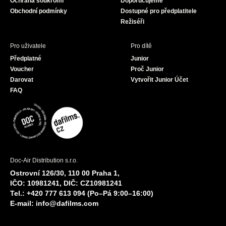
Ochrana soukromí
Doporučujeme
m
Obchodní podmínky
Dostupné pro předplatitele
Režiséři
Pro uživatele
Pro dítě
Předplatné
Junior
Voucher
Proč Junior
Darovat
Vytvořit Junior Účet
FAQ
Doc-Air Distribution s.r.o.
Ostrovní 126/30, 110 00 Praha 1,
IČO: 10981241, DIČ: CZ10981241
Tel.: +420 777 613 094 (Po–Pá 9:00–16:00)
E-mail:
info@dafilms.com