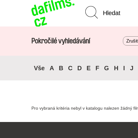
Pokročilé vyhledávání
Zrušit 
Vše
A
B
C
D
E
F
G
H
I
J
Pro vybraná kritéria nebyl v katalogu nalezen žádný fil