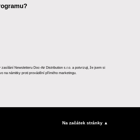
programu?
ílání Newsletteru Doc-Air Distribution s.r.o. a potvrzuji, že jsem si
o na námitky proti provádění přímého marketingu.
Na začátek stránky ▲