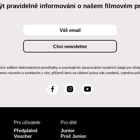
ýt pravidelně informováni o našem filmovém 
 sdělení elektronickými prostředky a souvisejícím zpracováním osobních údajů pro účely zas
 textu rozumím a souhlasím s ním, přičemž beru na vědomí práva zde uvedená, zejména práv
F
I
Y
a
n
o
c
s
u
e
t
T
b
a
u
Pro uživatele
Pro dítě
o
g
b
o
r
e
Předplatné
Junior
k
a
Voucher
Proč Junior