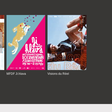
MFDF Ji.hlava
Visions du Réel