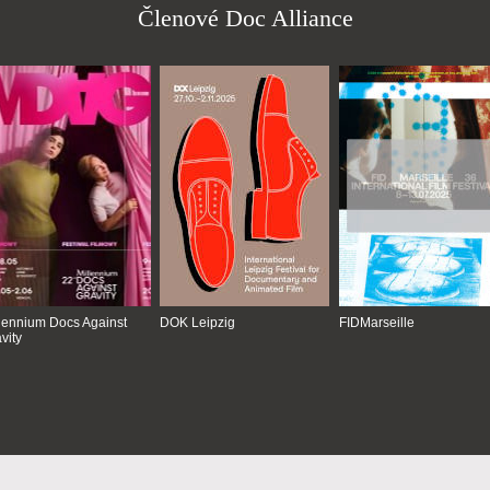
Členové Doc Alliance
lennium Docs Against
DOK Leipzig
FIDMarseille
vity