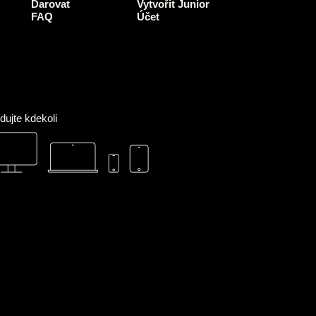
Darovat
Vytvořit Junior
m
FAQ
Účet
dujte kdekoli