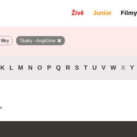
Živě
Junior
Filmy
filtry
Titulky - Angličtina
K
L
M
N
O
P
Q
R
S
T
U
V
W
X
Y
m.