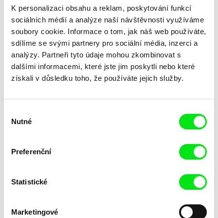
K personalizaci obsahu a reklam, poskytování funkcí
sociálních médií a analýze naší návštěvnosti využíváme
soubory cookie. Informace o tom, jak náš web používáte,
sdílíme se svými partnery pro sociální média, inzerci a
analýzy. Partneři tyto údaje mohou zkombinovat s
dalšími informacemi, které jste jim poskytli nebo které
získali v důsledku toho, že používáte jejich služby.
Laila Pakalniņa
Masterclass s Noelem
Lžička
Brownem
Výběr
Nutné
souhlasu
Preferenční
Statistické
Kryštof Zvolánek
Mezi odpady
Marketingové