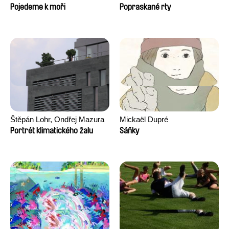
Pojedeme k moři
Popraskané rty
Štěpán Lohr, Ondřej Mazura
Mickaël Dupré
Portrét klimatického žalu
Sáňky