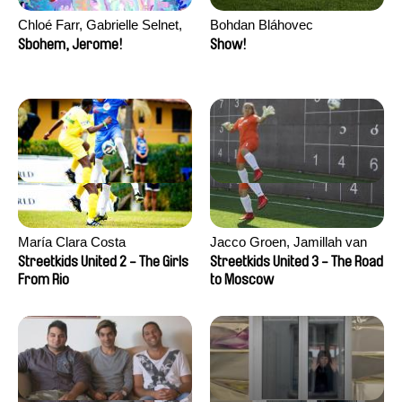
Chloé Farr, Gabrielle Selnet,
Bohdan Bláhovec
Adam Sillard
Sbohem, Jerome!
Show!
María Clara Costa
Jacco Groen, Jamillah van
der Hulst
Streetkids United 2 - The Girls
Streetkids United 3 - The Road
From Rio
to Moscow