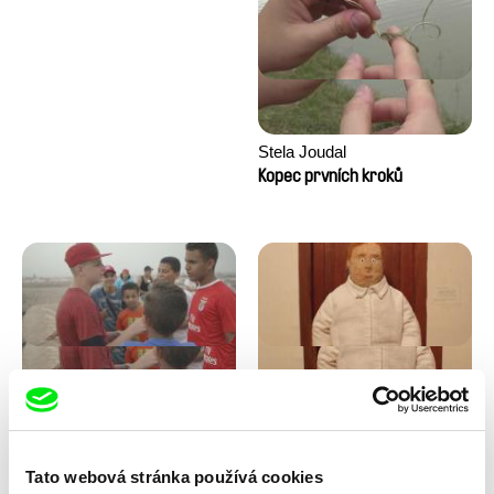
Stela Joudal
Kopec prvních kroků
Tomáš Bojar, Rozálie
Trinidad Plass Caussade,
Kohoutová
Titouan Tillier, Isaac Wenzek
Letní hokej
Lidské zdroje
Tato webová stránka používá cookies