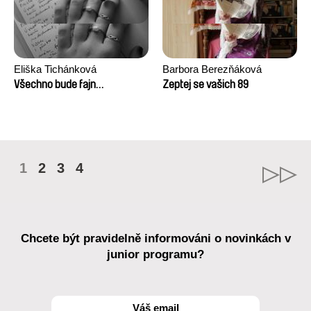
Eliška Tichánková
Barbora Berezňáková
Všechno bude fajn…
Zeptej se vašich 89
1
2
3
4
Chcete být pravidelně informováni o novinkách v
junior programu?