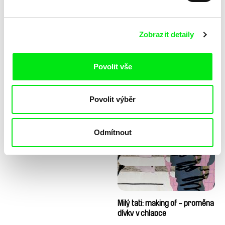
Zobrazit detaily
Povolit vše
Diana Cam Van Nguyen
Milý tati: making of - animace
Povolit výběr
Milý tati
Odmítnout
Milý tati: making of - proměna
dívky v chlapce