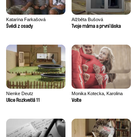
Katarína Farkašová
Alžběta Bušová
Švédi z osady
Tvoje máma a první láska
Nienke Deutz
Monika Kotecka, Karolina
Poryzała
Ulice Rozkvetlá 11
Volte