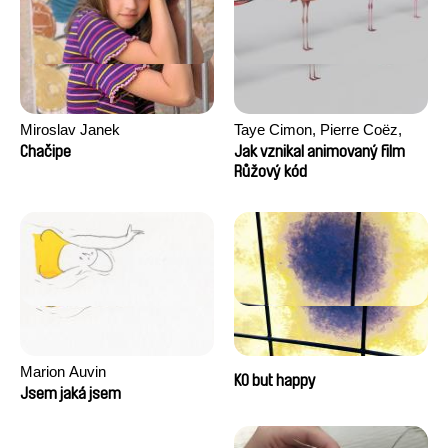
Miroslav Janek
Taye Cimon, Pierre Coëz,
Julie Groux, Sandra Leydier,
Chačipe
Jak vznikal animovaný film
Manuarii Morel, Romain
Růžový kód
Seisson
Marion Auvin
KO but happy
Jsem jaká jsem