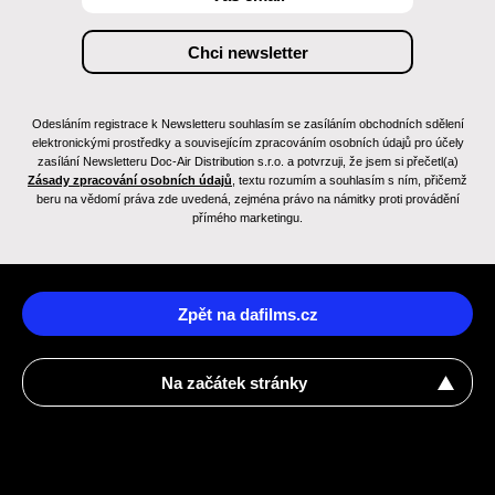
Odesláním registrace k Newsletteru souhlasím se zasíláním obchodních sdělení
elektronickými prostředky a souvisejícím zpracováním osobních údajů pro účely
zasílání Newsletteru Doc-Air Distribution s.r.o. a potvrzuji, že jsem si přečetl(a)
Zásady zpracování osobních údajů
, textu rozumím a souhlasím s ním, přičemž
beru na vědomí práva zde uvedená, zejména právo na námitky proti provádění
přímého marketingu.
Zpět na dafilms.cz
Na začátek stránky