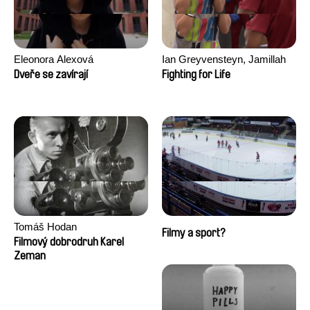
Eleonora Alexová
Ian Greyvensteyn, Jamillah
van der Hulst
Dveře se zavírají
Fighting for Life
Tomáš Hodan
Filmy a sport?
Filmový dobrodruh Karel
Zeman