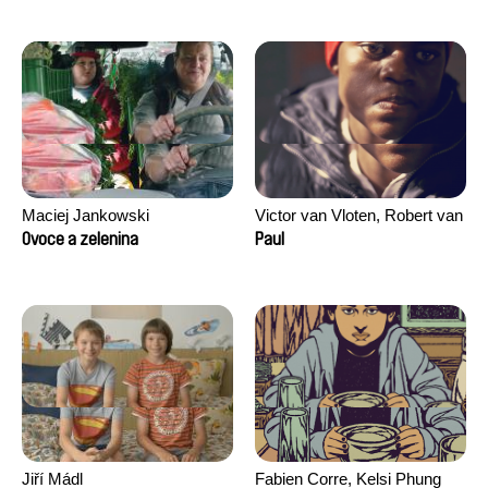
Maciej Jankowski
Victor van Vloten, Robert van
Wingerden
Ovoce a zelenina
Paul
Jiří Mádl
Fabien Corre, Kelsi Phung