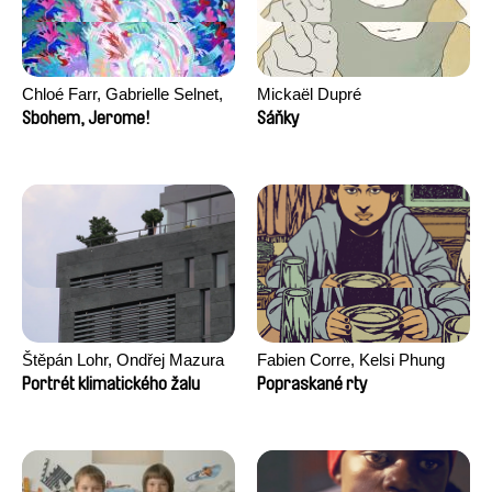
Chloé Farr, Gabrielle Selnet,
Mickaël Dupré
Adam Sillard
Sbohem, Jerome!
Sáňky
Štěpán Lohr, Ondřej Mazura
Fabien Corre, Kelsi Phung
Portrét klimatického žalu
Popraskané rty