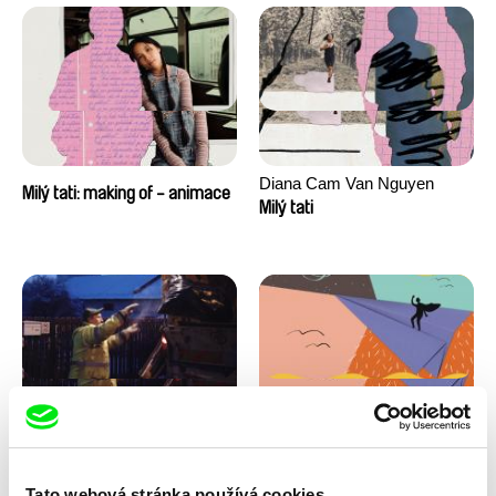
Diana Cam Van Nguyen
Milý tati: making of - animace
Milý tati
Kryštof Zvolánek
Masterclass s Noelem
Mezi odpady
Brownem
Tato webová stránka používá cookies