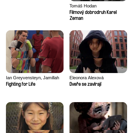
Tomáš Hodan
Filmový dobrodruh Karel
Zeman
Ian Greyvensteyn, Jamillah
Eleonora Alexová
van der Hulst
Fighting for Life
Dveře se zavírají