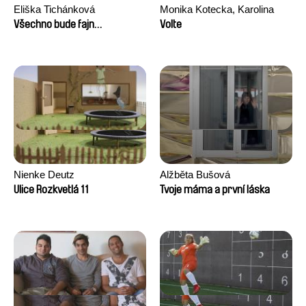
Eliška Tichánková
Monika Kotecka, Karolina
Poryzała
Všechno bude fajn…
Volte
Nienke Deutz
Alžběta Bušová
Ulice Rozkvetlá 11
Tvoje máma a první láska