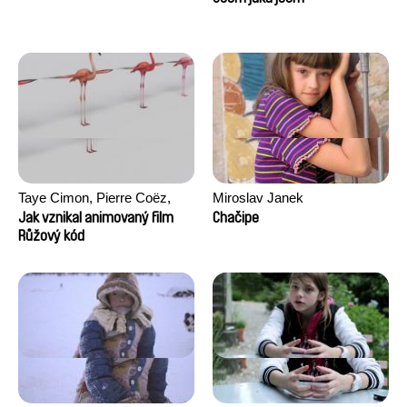
Taye Cimon, Pierre Coëz,
Miroslav Janek
Julie Groux, Sandra Leydier,
Jak vznikal animovaný film
Chačipe
Manuarii Morel, Romain
Růžový kód
Seisson