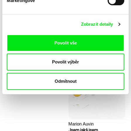
Marketingové
Zobrazit detaily
Povolit vše
Stela Joudal
Povolit výběr
KO but happy
Kopec prvních kroků
Odmítnout
Marion Auvin
Jsem jaká jsem