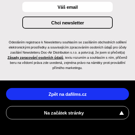
Odesláním registrace k Newsletteru souhlasím se zasíláním obchodních sdělení
elektronickými prostředky a souvisejícím zpracováním osobních údajů pro účely
zasílání Newsletteru Doc-Air Distribution s.r.o. a potvrzuji, že jsem si přečetl(a)
Zásady zpracování osobních údajů
, textu rozumím a souhlasím s ním, přičemž
beru na vědomí práva zde uvedená, zejména právo na námitky proti provádění
přímého marketingu.
Zpět na dafilms.cz
Na začátek stránky