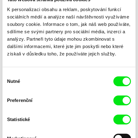
K personalizaci obsahu a reklam, poskytování funkcí
sociálních médií a analýze naší návštěvnosti využíváme
soubory cookie. Informace o tom, jak náš web používáte,
sdílíme se svými partnery pro sociální média, inzerci a
analýzy. Partneři tyto údaje mohou zkombinovat s
dalšími informacemi, které jste jim poskytli nebo které
Laila Pakalniņa
získali v důsledku toho, že používáte jejich služby.
Lžička
Výběr
Nutné
souhlasu
Preferenční
Statistické
Trinidad Plass Caussade,
Tomáš Bojar, Rozálie
Titouan Tillier, Isaac Wenzek
Kohoutová
Lidské zdroje
Letní hokej