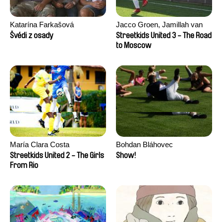
Katarína Farkašová
Jacco Groen, Jamillah van
der Hulst
Švédi z osady
Streetkids United 3 - The Road
to Moscow
María Clara Costa
Bohdan Bláhovec
Streetkids United 2 - The Girls
Show!
From Rio