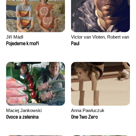
Jiří Mádl
Victor van Vloten, Robert van
Wingerden
Pojedeme k moři
Paul
Maciej Jankowski
Anna Pawluczuk
Ovoce a zelenina
One Two Zero