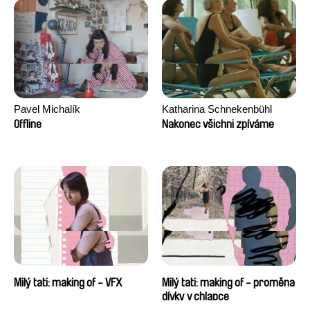
Pavel Michalík
Katharina Schnekenbühl
Offline
Nakonec všichni zpíváme
Milý tati: making of - VFX
Milý tati: making of - proměna
dívky v chlapce