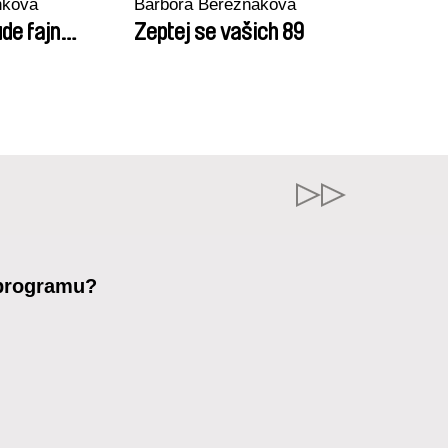
nková
Barbora Berezňáková
de fajn…
Zeptej se vašich 89
 programu?