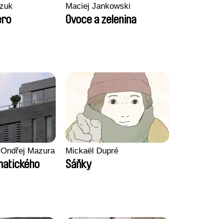
zuk
Maciej Jankowski
ero
Ovoce a zelenina
 Ondřej Mazura
Mickaël Dupré
imatického
Sáňky