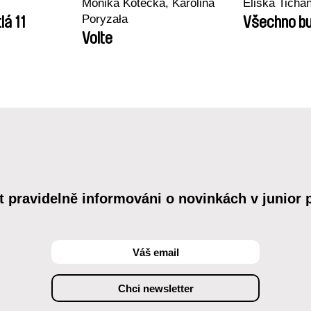
Monika Kotecka, Karolina
Eliška Tichá
Poryzała
lá 11
Všechno bu
Volte
t pravidelně informováni o novinkách v junior