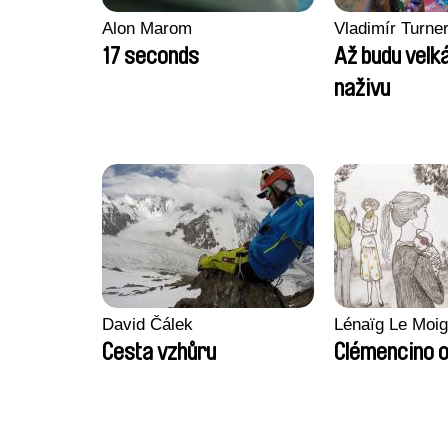
Alon Marom
Vladimír Turne
17 seconds
Až budu velká
naživu
David Čálek
Lénaïg Le Moi
Cesta vzhůru
Clémencino 