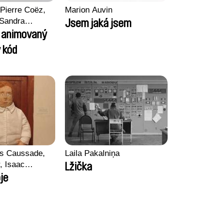
Pierre Coëz,
Marion Auvin
 Sandra
Jsem jaká jsem
arii Morel,
l animovaný
son
 kód
ss Caussade,
Laila Pakalniņa
r, Isaac
Lžička
je