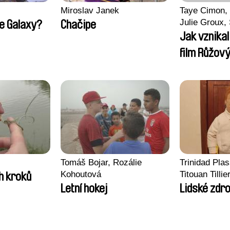
Miroslav Janek
Taye Cimon, 
Julie Groux,
he Galaxy?
Chačipe
Leydier, Manu
Jak vznika
Romain Seis
film Růžový
Tomáš Bojar, Rozálie
Trinidad Pla
Kohoutová
Titouan Tillie
h kroků
Wenzek
Letní hokej
Lidské zdro