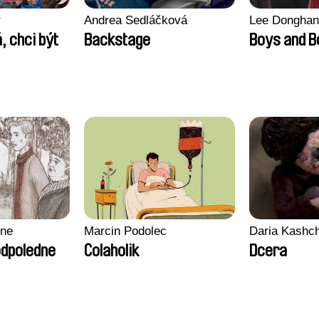
r
Andrea Sedláčková
Lee Donghan
, chci být
Backstage
Boys and 
gne
Marcin Podolec
Daria Kashc
odpoledne
Colaholik
Dcera