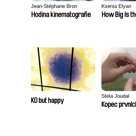
Jean-Stéphane Bron
Ksenia Elyan
Hodina kinematografie
How Big Is t
Stela Joudal
KO but happy
Kopec prvníc