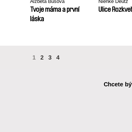
Alžběta Bušová
Nienke Deutz
Tvoje máma a první
Ulice Rozkvet
láska
1
2
3
4
Chcete bý