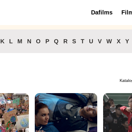
Dafilms
Fil
3 
K
L
M
N
O
P
Q
R
S
T
U
V
W
X
Y
Katalo