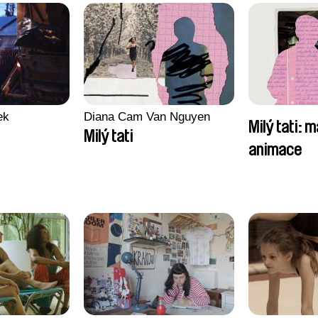
ek
Diana Cam Van Nguyen
Milý tati: m
Milý tati
animace