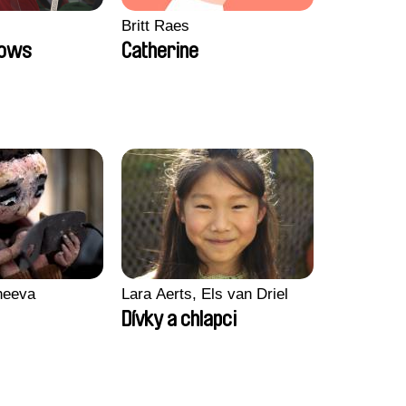
Britt Raes
Bows
Catherine
heeva
Lara Aerts, Els van Driel
Dívky a chlapci