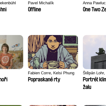
nekenbühl
Pavel Michalík
Anna Pawluc
hni
Offline
One Two Z
Fabien Corre, Kelsi Phung
Štěpán Lohr,
moři
Popraskané rty
Portrét kl
žalu