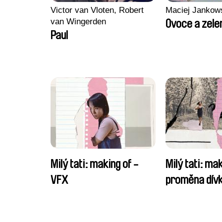
Victor van Vloten, Robert
Maciej Jankow
van Wingerden
Ovoce a zele
Paul
Milý tati: making of -
Milý tati: mak
VFX
proměna dívk
chlapce