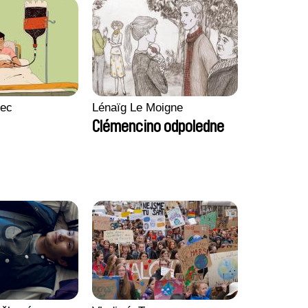
lec
Lénaïg Le Moigne
Clémencino odpoledne