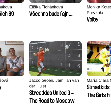
ňáková
Eliška Tichánková
Monika Kotec
Poryzała
šich 89
Všechno bude fajn…
Volte
ašová
Jacco Groen, Jamillah van
María Clara 
der Hulst
y
Streetkids 
Streetkids United 3 -
The Girls F
The Road to Moscow