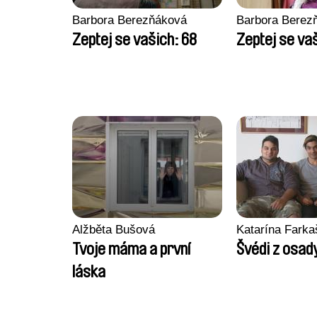
Barbora Berezňáková
Barbora Berez
Zeptej se vašich: 68
Zeptej se va
Alžběta Bušová
Katarína Fark
Tvoje máma a první
Švédi z osad
láska