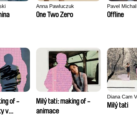
ski
Anna Pawluczuk
Pavel Michal
nina
One Two Zero
Offline
Diana Cam V
ing of -
Milý tati: making of -
Milý tati
y v
animace