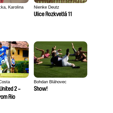
ka, Karolina
Nienke Deutz
Ulice Rozkvetlá 11
Costa
Bohdan Bláhovec
United 2 -
Show!
rom Rio