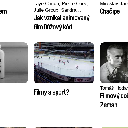
Taye Cimon, Pierre Coëz,
Miroslav Jan
Julie Groux, Sandra
sem
Chačipe
Leydier, Manuarii Morel,
Jak vznikal animovaný
Romain Seisson
film Růžový kód
Tomáš Hoda
Filmy a sport?
Filmový do
Zeman