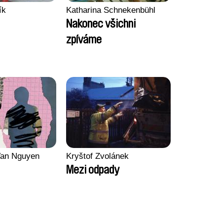
ík
Katharina Schnekenbühl
Nakonec všichni
zpíváme
an Nguyen
Kryštof Zvolánek
Mezi odpady