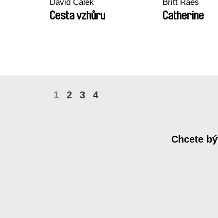
David Čálek
Britt Raes
Cesta vzhůru
Catherine
1
2
3
4
Chcete bý