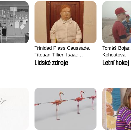
Trinidad Plass Caussade,
Tomáš Bojar,
Titouan Tillier, Isaac
Kohoutová
Wenzek
Lidské zdroje
Letní hokej