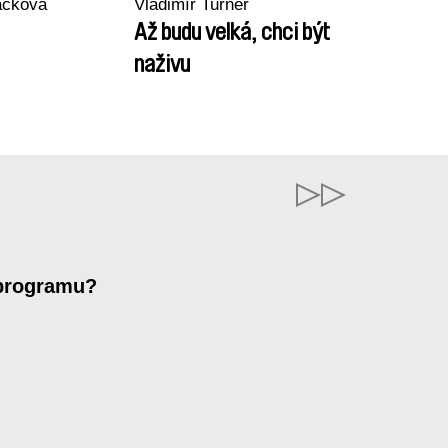
áčková
Vladimír Turner
Až budu velká, chci být
naživu
 programu?