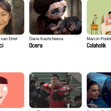
 van Driel
Daria Kashcheeva
Marcin Podo
ci
Dcera
Colaholik