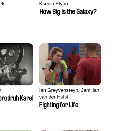
ek
Ksenia Elyan
How Big Is the Galaxy?
n
Ian Greyvensteyn, Jamillah
van der Hulst
brodruh Karel
Fighting for Life