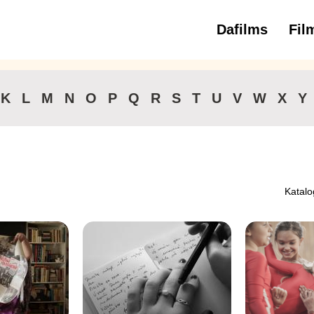
Dafilms
Fil
3 
K
L
M
N
O
P
Q
R
S
T
U
V
W
X
Y
Katalo