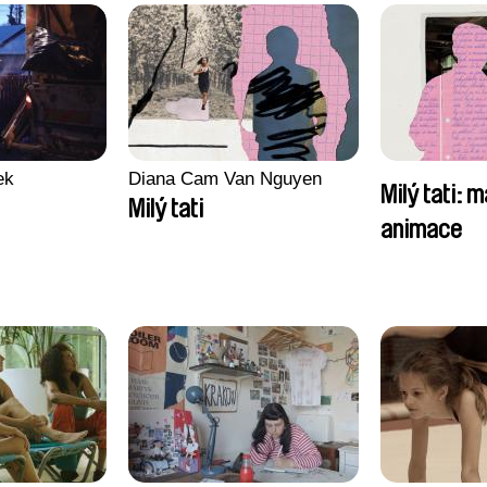
ek
Diana Cam Van Nguyen
Milý tati: m
Milý tati
animace