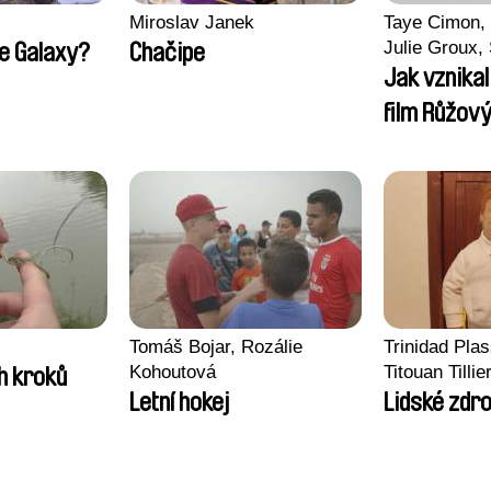
Miroslav Janek
Taye Cimon, 
Julie Groux,
he Galaxy?
Chačipe
Leydier, Manu
Jak vznika
Romain Seis
film Růžový
Tomáš Bojar, Rozálie
Trinidad Pla
Kohoutová
Titouan Tillie
h kroků
Wenzek
Letní hokej
Lidské zdro