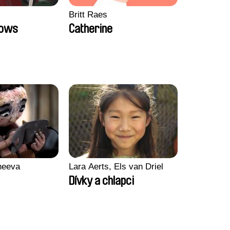
Britt Raes
Bows
Catherine
heeva
Lara Aerts, Els van Driel
Dívky a chlapci