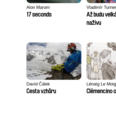
Alon Marom
Vladimír Turne
17 seconds
Až budu velká
naživu
David Čálek
Lénaïg Le Moi
Cesta vzhůru
Clémencino 