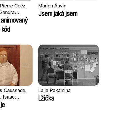
Pierre Coëz,
Marion Auvin
 Sandra
Jsem jaká jsem
arii Morel,
l animovaný
son
 kód
ss Caussade,
Laila Pakalniņa
r, Isaac
Lžička
je