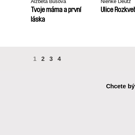
Alžběta Bušová
Nienke Deutz
Tvoje máma a první
Ulice Rozkvet
láska
1
2
3
4
Chcete bý