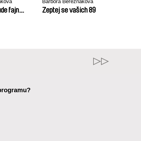
nková
Barbora Berezňáková
de fajn…
Zeptej se vašich 89
 programu?