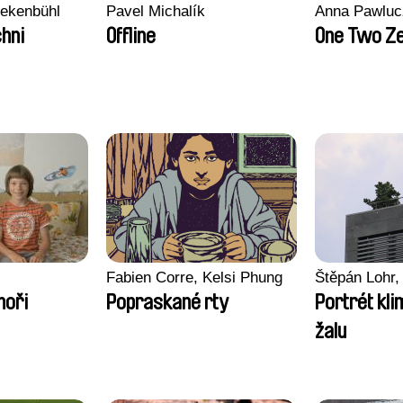
nekenbühl
Pavel Michalík
Anna Pawluc
hni
Offline
One Two Z
Fabien Corre, Kelsi Phung
Štěpán Lohr,
moři
Popraskané rty
Portrét kl
žalu