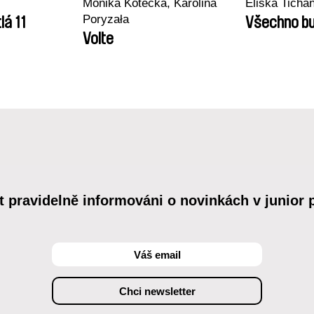
Monika Kotecka, Karolina
Eliška Tichá
Poryzała
lá 11
Všechno bu
Volte
t pravidelně informováni o novinkách v junior