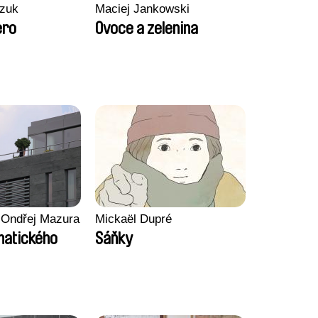
zuk
Maciej Jankowski
ero
Ovoce a zelenina
 Ondřej Mazura
Mickaël Dupré
imatického
Sáňky