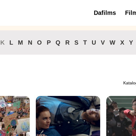
Dafilms
Fil
3 
K
L
M
N
O
P
Q
R
S
T
U
V
W
X
Y
Katalo