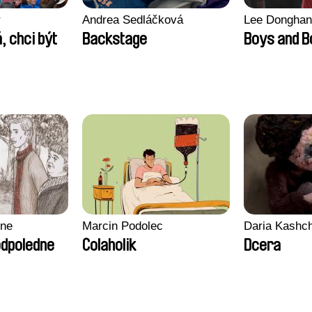
r
Andrea Sedláčková
Lee Donghan
, chci být
Backstage
Boys and 
gne
Marcin Podolec
Daria Kashc
odpoledne
Colaholik
Dcera