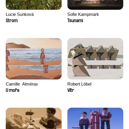
Lucie Sunková
Sofie Kampmark
Strom
Tsunami
Camille​ ​ ​Alméras
Robert Löbel
U moře
Vítr