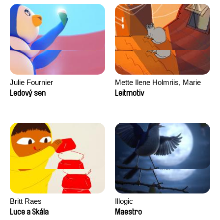
Julie Fournier
Mette Ilene Holmriis, Marie
Jørgensen, Jeanette
Ledový sen
Leitmotiv
Nørgaard, Marie Thorhauge
Britt Raes
Illogic
Luce a Skála
Maestro