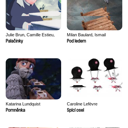
Julie Brun, Camille Estieu,
Milan Baulard, Ismail
Jiamin Peng
Berrahma, Flore Dupont,
Palačinky
Pod ledem
Laurie Estampes, Quentin
Nory, Hugo Potin
Katarina Lundquist
Caroline Lefèvre
Pomněnka
Spící osel