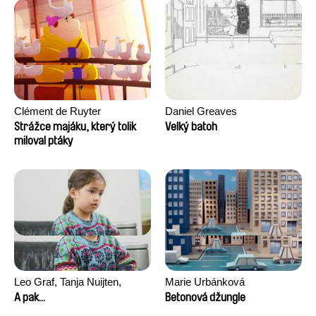
Clément de Ruyter
Daniel Greaves
Strážce majáku, který tolik
Velký batoh
miloval ptáky
Leo Graf, Tanja Nuijten,
Marie Urbánková
Raphael Stalder
A pak...
Betonová džungle