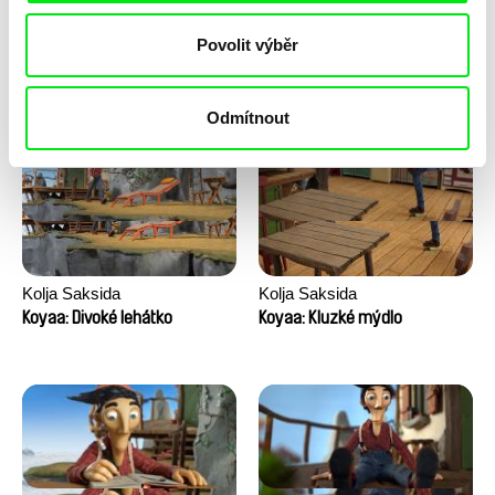
Anni Oja
Franka Sachse
Povolit výběr
Knír
Kočka a pták
Odmítnout
Kolja Saksida
Kolja Saksida
Koyaa: Divoké lehátko
Koyaa: Kluzké mýdlo