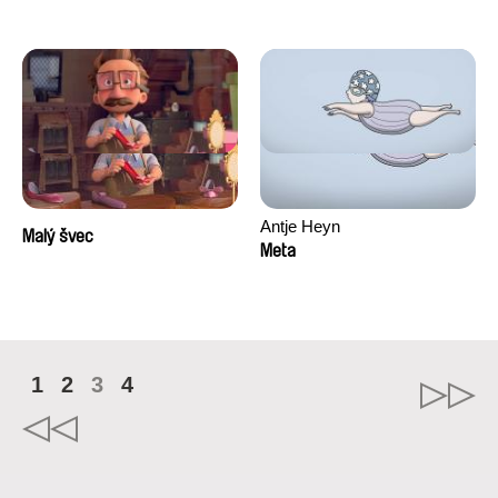
Antje Heyn
Malý švec
Meta
1
2
3
4