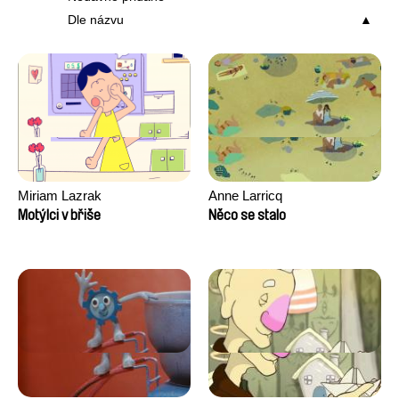
Dle názvu
Miriam Lazrak
Anne Larricq
Motýlci v břiše
Něco se stalo