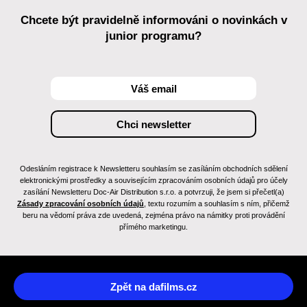
Chcete být pravidelně informováni o novinkách v
junior programu?
Odesláním registrace k Newsletteru souhlasím se zasíláním obchodních sdělení
elektronickými prostředky a souvisejícím zpracováním osobních údajů pro účely
zasílání Newsletteru Doc-Air Distribution s.r.o. a potvrzuji, že jsem si přečetl(a)
Zásady zpracování osobních údajů
, textu rozumím a souhlasím s ním, přičemž
beru na vědomí práva zde uvedená, zejména právo na námitky proti provádění
přímého marketingu.
Zpět na dafilms.cz