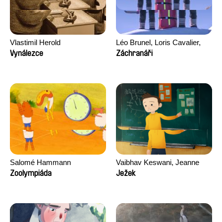
Vlastimil Herold
Léo Brunel, Loris Cavalier,
Camille Jalabert, Oscar Malet
Vynálezce
Záchranáři
Salomé Hammann
Vaibhav Keswani, Jeanne
Laureau, Colombine Majou,
Zoolympiáda
Ježek
Morgane Mattard, Kaisa
Pirttinen, Jong-ha Yoon