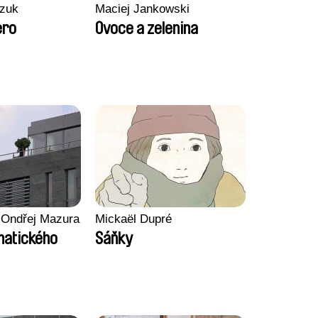
zuk
Maciej Jankowski
ero
Ovoce a zelenina
 Ondřej Mazura
Mickaël Dupré
imatického
Sáňky