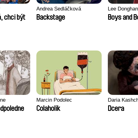
r
Andrea Sedláčková
Lee Donghan
, chci být
Backstage
Boys and 
gne
Marcin Podolec
Daria Kashc
odpoledne
Colaholik
Dcera