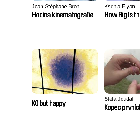
Jean-Stéphane Bron
Ksenia Elyan
Hodina kinematografie
How Big Is t
Stela Joudal
KO but happy
Kopec prvníc