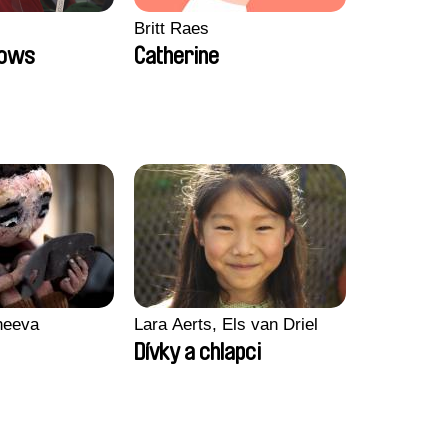
Britt Raes
Bows
Catherine
heeva
Lara Aerts, Els van Driel
Dívky a chlapci