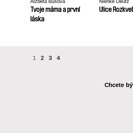
Alžběta Bušová
Nienke Deutz
Tvoje máma a první
Ulice Rozkvet
láska
1
2
3
4
Chcete bý