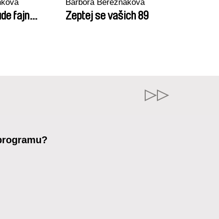
nková
Barbora Berezňáková
de fajn…
Zeptej se vašich 89
 programu?