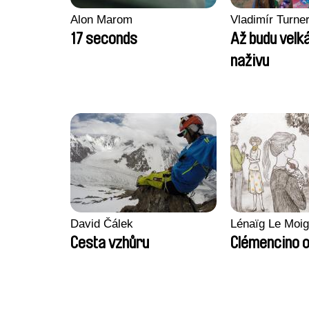
Alon Marom
Vladimír Turne
17 seconds
Až budu velká
naživu
David Čálek
Lénaïg Le Moi
Cesta vzhůru
Clémencino 