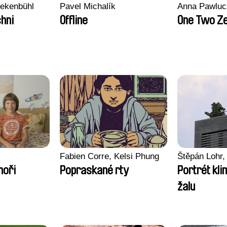
nekenbühl
Pavel Michalík
Anna Pawluc
hni
Offline
One Two Z
Fabien Corre, Kelsi Phung
Štěpán Lohr,
moři
Popraskané rty
Portrét kl
žalu