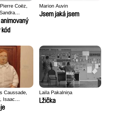
Pierre Coëz,
Marion Auvin
 Sandra
Jsem jaká jsem
arii Morel,
l animovaný
son
 kód
ss Caussade,
Laila Pakalniņa
r, Isaac
Lžička
je