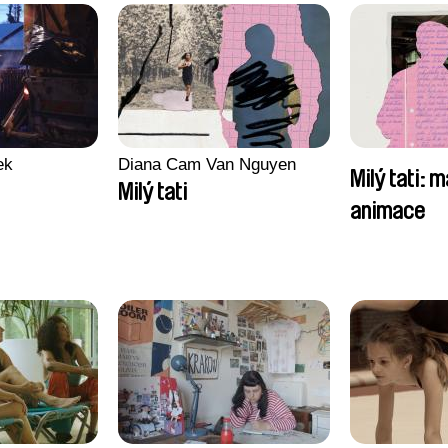
ek
Diana Cam Van Nguyen
Milý tati: m
Milý tati
animace