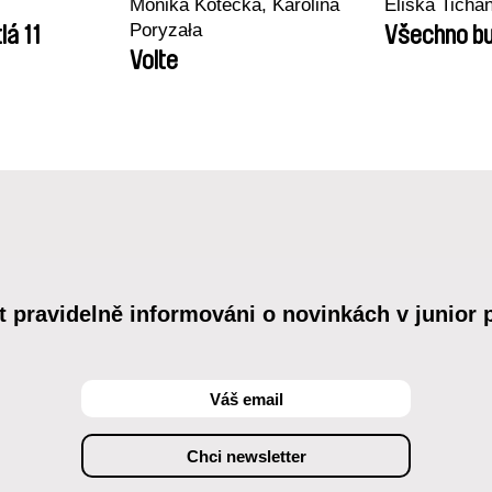
Monika Kotecka, Karolina
Eliška Tichá
Poryzała
lá 11
Všechno bu
Volte
t pravidelně informováni o novinkách v junior