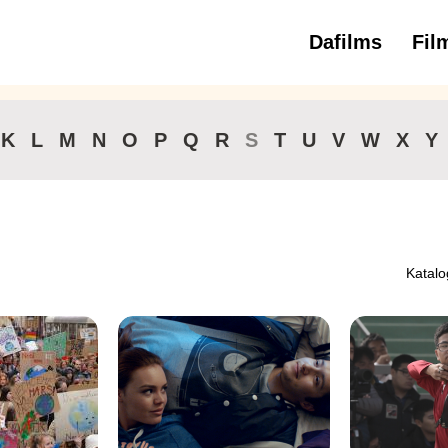
Dafilms
Fil
3 
K
L
M
N
O
P
Q
R
S
T
U
V
W
X
Y
Katalo