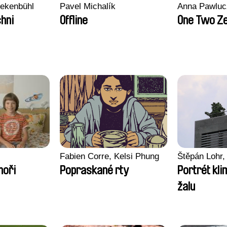
nekenbühl
Pavel Michalík
Anna Pawluc
hni
Offline
One Two Z
Fabien Corre, Kelsi Phung
Štěpán Lohr,
moři
Popraskané rty
Portrét kl
žalu