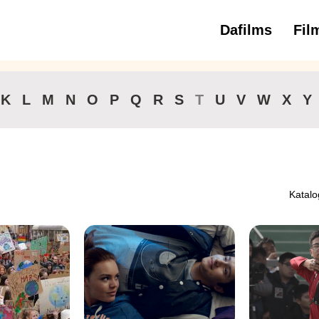
Dafilms
Fil
3 
K
L
M
N
O
P
Q
R
S
T
U
V
W
X
Y
Katalo