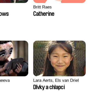
Britt Raes
Bows
Catherine
heeva
Lara Aerts, Els van Driel
Dívky a chlapci