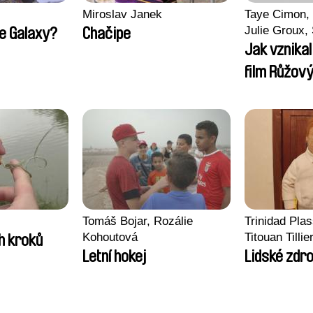
Miroslav Janek
Taye Cimon, 
Julie Groux,
he Galaxy?
Chačipe
Leydier, Manu
Jak vznika
Romain Seis
film Růžový
Tomáš Bojar, Rozálie
Trinidad Pla
Kohoutová
Titouan Tillie
h kroků
Wenzek
Letní hokej
Lidské zdro