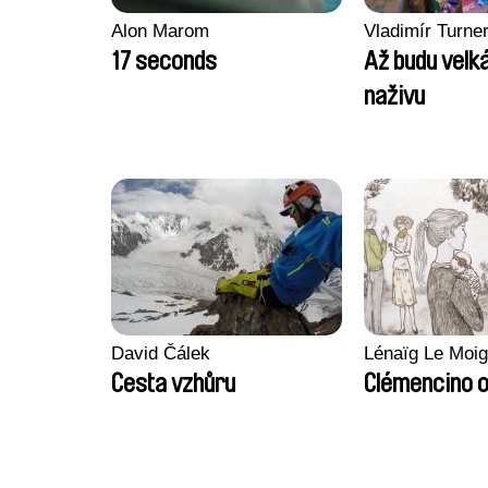
Alon Marom
Vladimír Turne
17 seconds
Až budu velká
naživu
David Čálek
Lénaïg Le Moi
Cesta vzhůru
Clémencino 