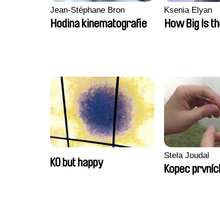
Jean-Stéphane Bron
Ksenia Elyan
Hodina kinematografie
How Big Is t
Stela Joudal
KO but happy
Kopec prvníc