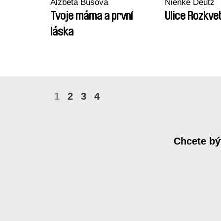
Alžběta Bušová
Nienke Deutz
Tvoje máma a první
Ulice Rozkvet
láska
1
2
3
4
Chcete bý