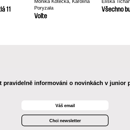
Monika Kotecka, Karolina
Eliška Tichá
Poryzała
lá 11
Všechno bu
Volte
t pravidelně informováni o novinkách v junior