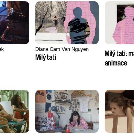
ek
Diana Cam Van Nguyen
Milý tati: m
Milý tati
animace