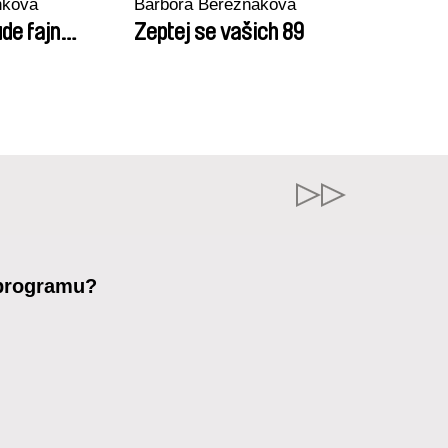
nková
Barbora Berezňáková
de fajn…
Zeptej se vašich 89
 programu?