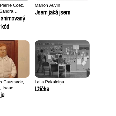
Pierre Coëz,
Marion Auvin
 Sandra
Jsem jaká jsem
arii Morel,
l animovaný
son
 kód
ss Caussade,
Laila Pakalniņa
r, Isaac
Lžička
je