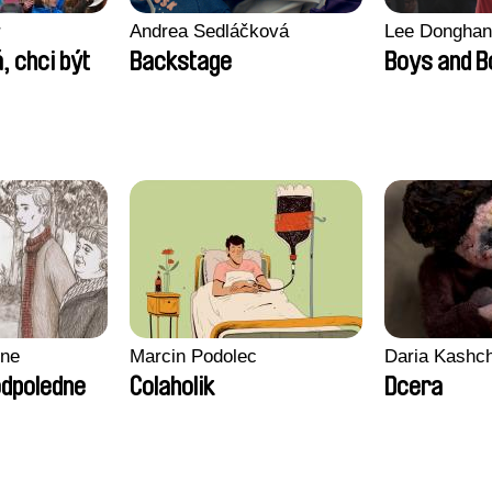
r
Andrea Sedláčková
Lee Donghan
, chci být
Backstage
Boys and 
gne
Marcin Podolec
Daria Kashc
odpoledne
Colaholik
Dcera