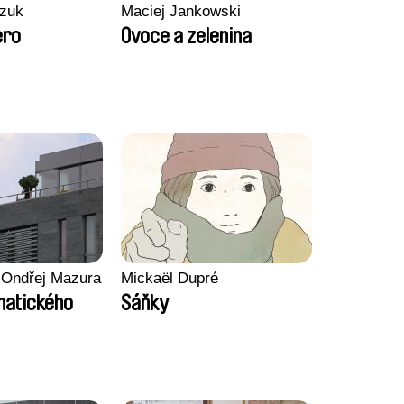
zuk
Maciej Jankowski
ero
Ovoce a zelenina
 Ondřej Mazura
Mickaël Dupré
imatického
Sáňky