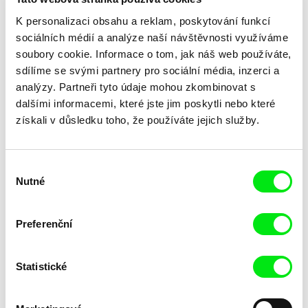
K personalizaci obsahu a reklam, poskytování funkcí
sociálních médií a analýze naší návštěvnosti využíváme
soubory cookie. Informace o tom, jak náš web používáte,
sdílíme se svými partnery pro sociální média, inzerci a
analýzy. Partneři tyto údaje mohou zkombinovat s
dalšími informacemi, které jste jim poskytli nebo které
Laila Pakalniņa
získali v důsledku toho, že používáte jejich služby.
Lžička
Výběr
Nutné
souhlasu
Preferenční
Statistické
Trinidad Plass Caussade,
Tomáš Bojar, Rozálie
Titouan Tillier, Isaac Wenzek
Kohoutová
Lidské zdroje
Letní hokej