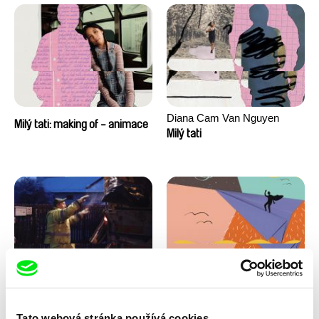
Diana Cam Van Nguyen
Milý tati: making of - animace
Milý tati
Kryštof Zvolánek
Masterclass s Noelem
Mezi odpady
Brownem
Tato webová stránka používá cookies