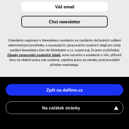
Odesláním registrace k Newsletteru souhlasím se zasíláním obchodních sdělení
elektronickými prostředky a souvisejícím zpracováním osobních údajů pro účely
zasílání Newsletteru Doc-Air Distribution s.r.o. a potvrzuji, že jsem si přečetl(a)
Zásady zpracování osobních údajů
, textu rozumím a souhlasím s ním, přičemž
beru na vědomí práva zde uvedená, zejména právo na námitky proti provádění
přímého marketingu.
Zpět na dafilms.cz
Na začátek stránky