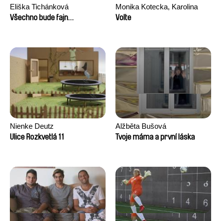
Eliška Tichánková
Monika Kotecka, Karolina
Poryzała
Všechno bude fajn…
Volte
Nienke Deutz
Alžběta Bušová
Ulice Rozkvetlá 11
Tvoje máma a první láska