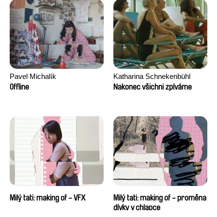
Pavel Michalík
Katharina Schnekenbühl
Offline
Nakonec všichni zpíváme
Milý tati: making of - VFX
Milý tati: making of - proměna
dívky v chlapce