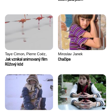
Taye Cimon, Pierre Coëz,
Miroslav Janek
Julie Groux, Sandra Leydier,
Jak vznikal animovaný film
Chačipe
Manuarii Morel, Romain
Růžový kód
Seisson