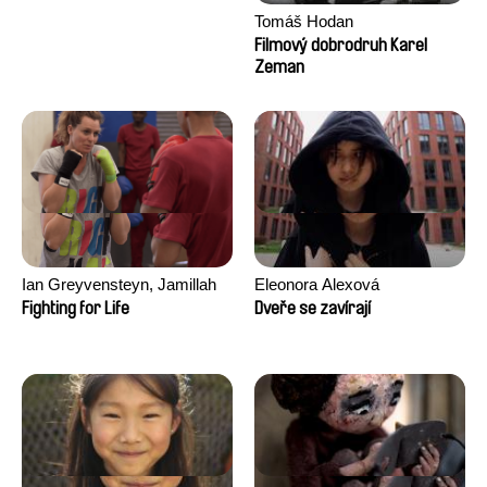
Tomáš Hodan
Filmový dobrodruh Karel
Zeman
Ian Greyvensteyn, Jamillah
Eleonora Alexová
van der Hulst
Fighting for Life
Dveře se zavírají