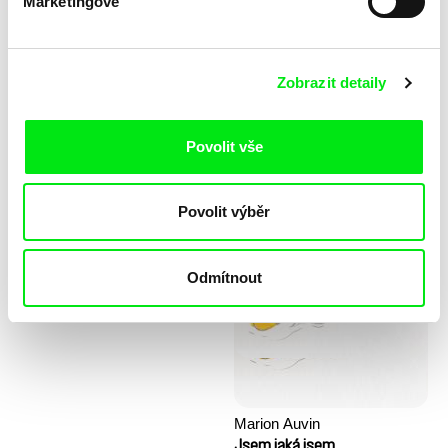
Marketingové
Zobrazit detaily
Povolit vše
Stela Joudal
Povolit výběr
KO but happy
Kopec prvních kroků
Odmítnout
Marion Auvin
Jsem jaká jsem