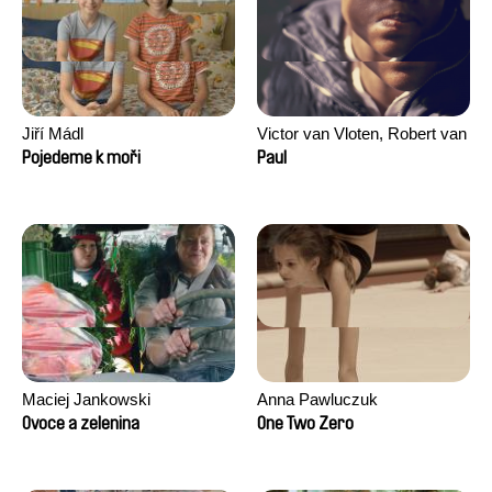
Jiří Mádl
Victor van Vloten, Robert van
Wingerden
Pojedeme k moři
Paul
Maciej Jankowski
Anna Pawluczuk
Ovoce a zelenina
One Two Zero