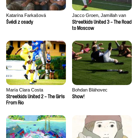
Katarína Farkašová
Jacco Groen, Jamillah van
der Hulst
Švédi z osady
Streetkids United 3 - The Road
to Moscow
María Clara Costa
Bohdan Bláhovec
Streetkids United 2 - The Girls
Show!
From Rio