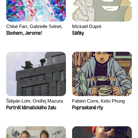
Chloé Farr, Gabrielle Selnet,
Mickaël Dupré
Adam Sillard
Sbohem, Jerome!
Sáňky
Štěpán Lohr, Ondřej Mazura
Fabien Corre, Kelsi Phung
Portrét klimatického žalu
Popraskané rty