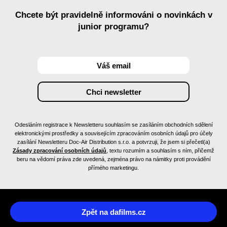
Chcete být pravidelně informováni o novinkách v
junior programu?
Odesláním registrace k Newsletteru souhlasím se zasíláním obchodních sdělení
elektronickými prostředky a souvisejícím zpracováním osobních údajů pro účely
zasílání Newsletteru Doc-Air Distribution s.r.o. a potvrzuji, že jsem si přečetl(a)
Zásady zpracování osobních údajů
, textu rozumím a souhlasím s ním, přičemž
beru na vědomí práva zde uvedená, zejména právo na námitky proti provádění
přímého marketingu.
Zpět na dafilms.cz