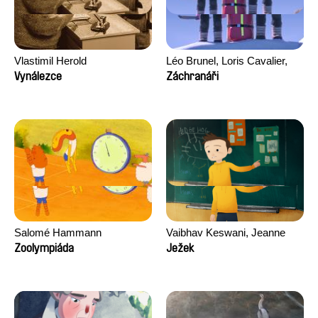
Vlastimil Herold
Léo Brunel, Loris Cavalier,
Camille Jalabert, Oscar Malet
Vynálezce
Záchranáři
Salomé Hammann
Vaibhav Keswani, Jeanne
Laureau, Colombine Majou,
Zoolympiáda
Ježek
Morgane Mattard, Kaisa
Pirttinen, Jong-ha Yoon