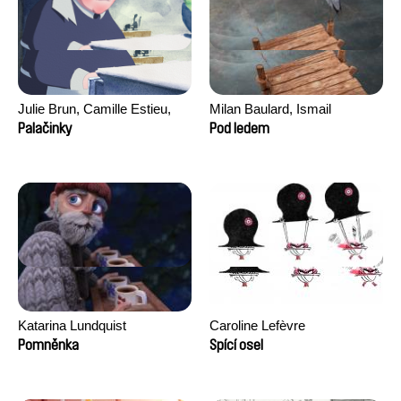
Julie Brun, Camille Estieu,
Milan Baulard, Ismail
Jiamin Peng
Berrahma, Flore Dupont,
Palačinky
Pod ledem
Laurie Estampes, Quentin
Nory, Hugo Potin
Katarina Lundquist
Caroline Lefèvre
Pomněnka
Spící osel