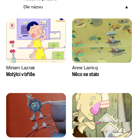
Dle názvu
Miriam Lazrak
Anne Larricq
Motýlci v břiše
Něco se stalo