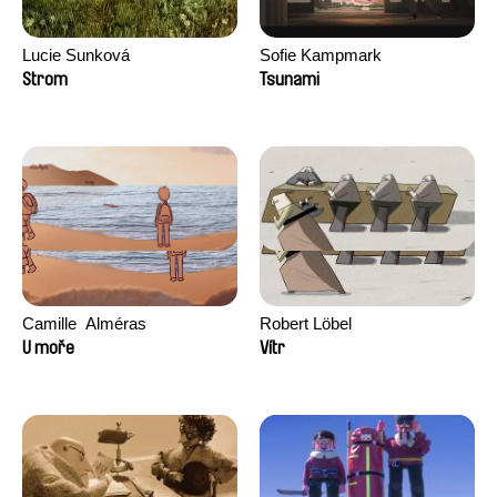
Lucie Sunková
Sofie Kampmark
Strom
Tsunami
Camille​ ​ ​Alméras
Robert Löbel
U moře
Vítr