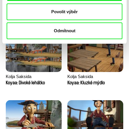
Anni Oja
Franka Sachse
Povolit výběr
Knír
Kočka a pták
Odmítnout
Kolja Saksida
Kolja Saksida
Koyaa: Divoké lehátko
Koyaa: Kluzké mýdlo