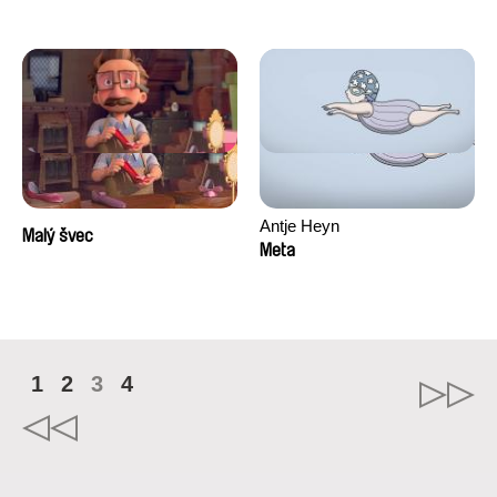
Antje Heyn
Malý švec
Meta
1
2
3
4