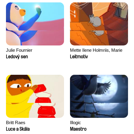
Julie Fournier
Mette Ilene Holmriis, Marie
Jørgensen, Jeanette
Ledový sen
Leitmotiv
Nørgaard, Marie Thorhauge
Britt Raes
Illogic
Luce a Skála
Maestro