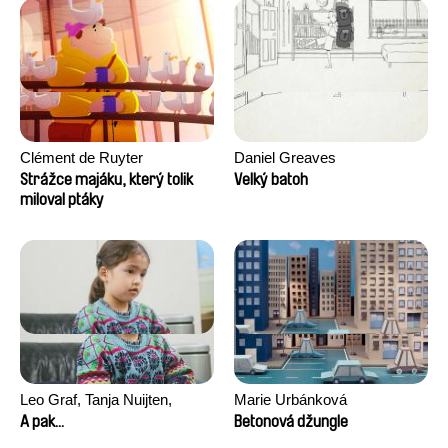
Clément de Ruyter
Daniel Greaves
Strážce majáku, který tolik
Velký batoh
miloval ptáky
Leo Graf, Tanja Nuijten,
Marie Urbánková
Raphael Stalder
A pak...
Betonová džungle