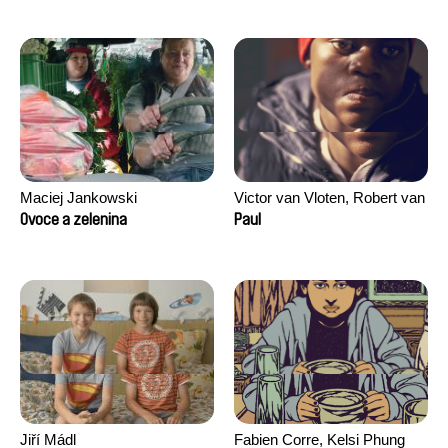
Maciej Jankowski
Victor van Vloten, Robert van
Wingerden
Ovoce a zelenina
Paul
Jiří Mádl
Fabien Corre, Kelsi Phung