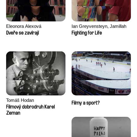
Eleonora Alexová
Ian Greyvensteyn, Jamillah
van der Hulst
Dveře se zavírají
Fighting for Life
Tomáš Hodan
Filmy a sport?
Filmový dobrodruh Karel
Zeman