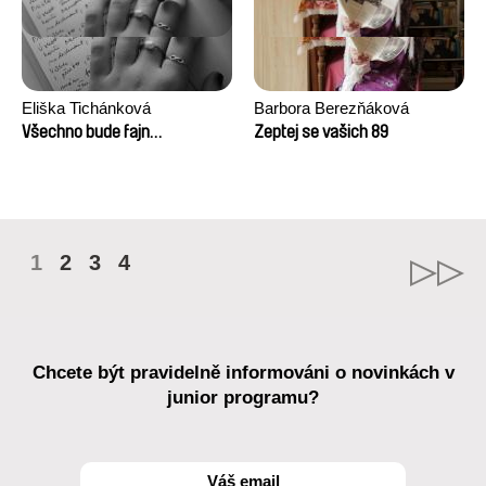
Eliška Tichánková
Barbora Berezňáková
Všechno bude fajn…
Zeptej se vašich 89
1
2
3
4
Chcete být pravidelně informováni o novinkách v
junior programu?