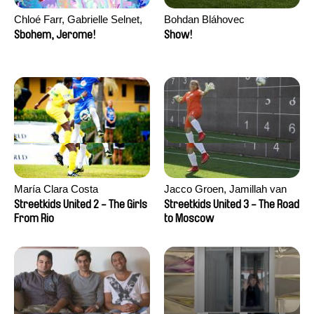
Chloé Farr, Gabrielle Selnet,
Bohdan Bláhovec
Adam Sillard
Sbohem, Jerome!
Show!
María Clara Costa
Jacco Groen, Jamillah van
der Hulst
Streetkids United 2 - The Girls
Streetkids United 3 - The Road
From Rio
to Moscow