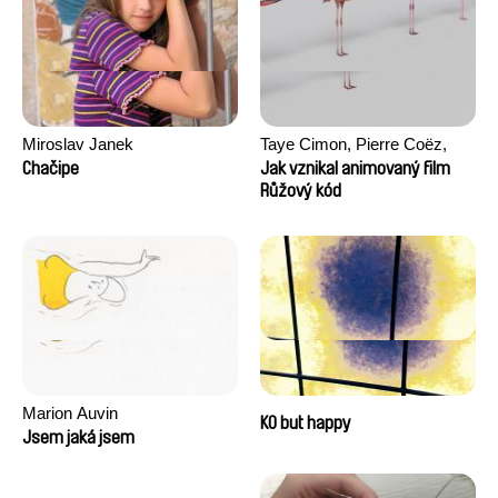
Miroslav Janek
Taye Cimon, Pierre Coëz,
Julie Groux, Sandra Leydier,
Chačipe
Jak vznikal animovaný film
Manuarii Morel, Romain
Růžový kód
Seisson
Marion Auvin
KO but happy
Jsem jaká jsem