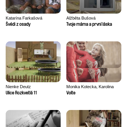
Katarína Farkašová
Alžběta Bušová
Švédi z osady
Tvoje máma a první láska
Nienke Deutz
Monika Kotecka, Karolina
Poryzała
Ulice Rozkvetlá 11
Volte