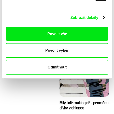
Zobrazit detaily
Povolit vše
Diana Cam Van Nguyen
Milý tati: making of - animace
Povolit výběr
Milý tati
Odmítnout
Milý tati: making of - proměna
dívky v chlapce