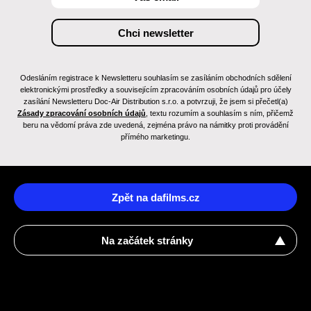
Odesláním registrace k Newsletteru souhlasím se zasíláním obchodních sdělení
elektronickými prostředky a souvisejícím zpracováním osobních údajů pro účely
zasílání Newsletteru Doc-Air Distribution s.r.o. a potvrzuji, že jsem si přečetl(a)
Zásady zpracování osobních údajů
, textu rozumím a souhlasím s ním, přičemž
beru na vědomí práva zde uvedená, zejména právo na námitky proti provádění
přímého marketingu.
Zpět na dafilms.cz
Na začátek stránky