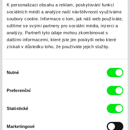
K personalizaci obsahu a reklam, poskytování funkcí
sociálních médií a analýze naší návštěvnosti využíváme
soubory cookie. Informace o tom, jak náš web používáte,
sdílíme se svými partnery pro sociální média, inzerci a
analýzy. Partneři tyto údaje mohou zkombinovat s
dalšími informacemi, které jste jim poskytli nebo které
získali v důsledku toho, že používáte jejich služby.
Laila Pakalniņa
Masterclass s Noelem
Lžička
Brownem
Výběr
Nutné
souhlasu
Preferenční
Statistické
Kryštof Zvolánek
Mezi odpady
Marketingové