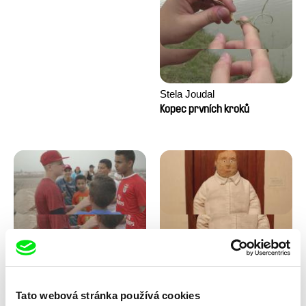
Stela Joudal
Kopec prvních kroků
Tomáš Bojar, Rozálie
Trinidad Plass Caussade,
Kohoutová
Titouan Tillier, Isaac Wenzek
Letní hokej
Lidské zdroje
Tato webová stránka používá cookies