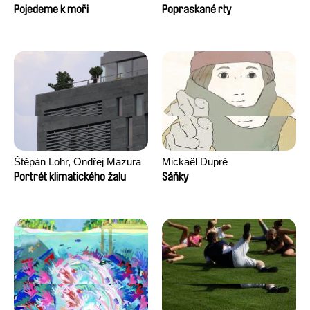
Pojedeme k moři
Popraskané rty
Štěpán Lohr, Ondřej Mazura
Mickaël Dupré
Portrét klimatického žalu
Sáňky