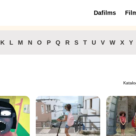
Dafilms
Fil
3 
K
L
M
N
O
P
Q
R
S
T
U
V
W
X
Y
Katalo