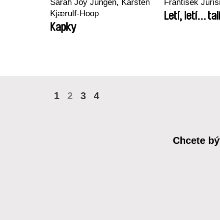
Sarah Joy Jungen, Karsten
František Juriš
Kjærulf-Hoop
Letí, letí... tal
Kapky
1
2
3
4
Chcete bý