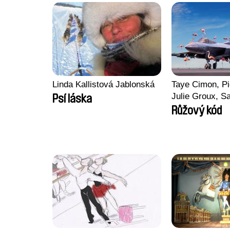
Linda Kallistová Jablonská
Taye Cimon, Pi
Julie Groux, S
Psí láska
Leydier, Manuar
Růžový kód
Romain Seisso