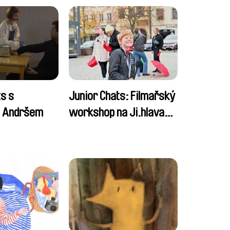
ts s
Junior Chats: Filmařský
m Andršem
workshop na Ji.hlava
dětem 2024