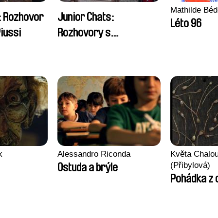
Mathilde Béd
: Rozhovor
Junior Chats:
Léto 96
iussi
Rozhovory s
návštěvníky festivalu
k
Alessandro Riconda
Květa Chalo
(Přibylová)
Ostuda a brýle
Pohádka z 