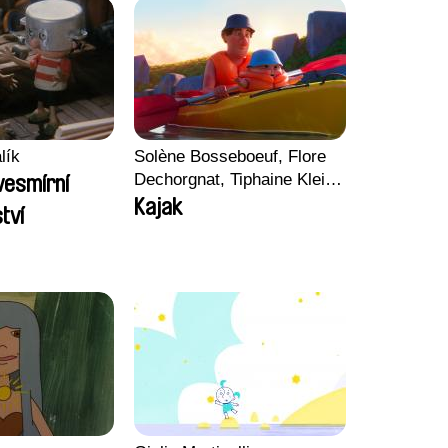
lík
Solène Bosseboeuf, Flore
Dechorgnat, Tiphaine Klein,
vesmírní
Auguste Lefort, Antoine
Kajak
tví
Rossi