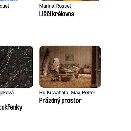
ouet
Marina Rosset
Liščí královna
upková
Ru Kuwahata, Max Porter
Prázdný prostor
cukřenky