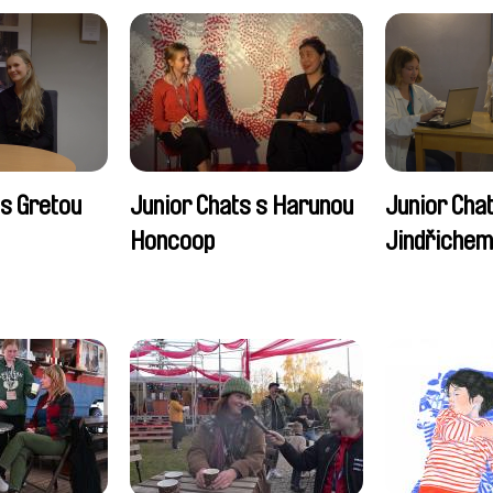
 s Gretou
Junior Chats s Harunou
Junior Cha
Honcoop
Jindřiche