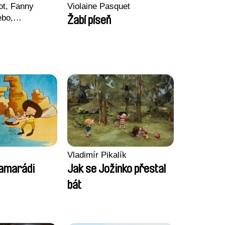
ot, Fanny
Violaine Pasquet
ebo,
Žabí píseň
Krechman,
, Morgane
Valentine
Vladimír Pikalík
kamarádi
Jak se Jožinko přestal
bát