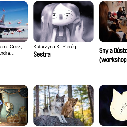
erre Coëz,
Katarzyna K. Pieróg
Sny a Důst
andra
Sestra
(workshop
ii Morel,
n