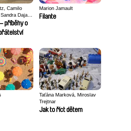
tz, Camilo
Marion Jamault
Sandra Dajani,
Filante
llmeyer,
– příběhy o
i, Diana
řátelství
haled Nawal,
s
Taťána Marková, Miroslav
Trejtnar
Jak to říct dětem