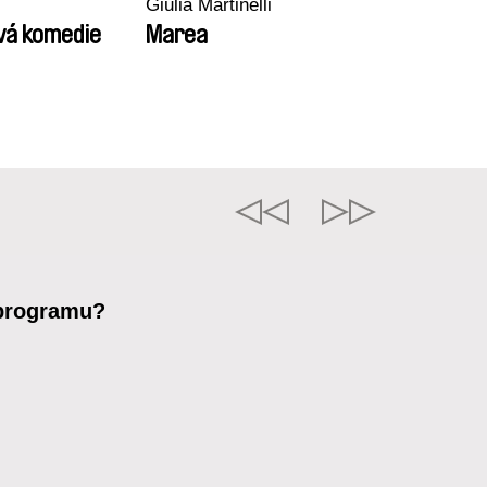
Giulia Martinelli
vá komedie
Marea
 programu?