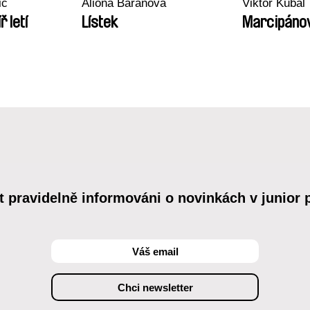
ič
Aliona Baranova
Viktor Kubal
íř letí
Lístek
Marcipáno
t pravidelně informováni o novinkách v junior