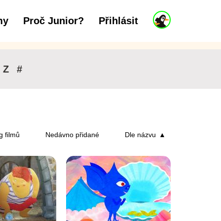
J
my
Proč Junior?
Přihlásit
až 6 let
7 až 11 let
12 a více let
u
n
i
o
r
Z
#
ú
č
e
t
g filmů
Nedávno přidané
Dle názvu