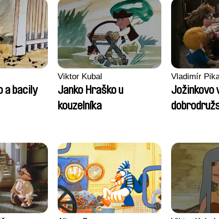
Viktor Kubal
Vladimír Pika
 a bacily
Janko Hraško u
Jožinkovo 
kouzelníka
dobrodružs