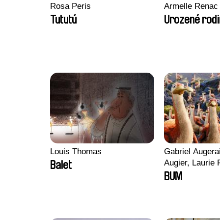
Rosa Peris
Armelle Renac
Tututú
Urozené rodi
Louis Thomas
Gabriel Augera
Augier, Laurie 
Balet
Figueiredo, Cha
BUM
Cicco, Yannick