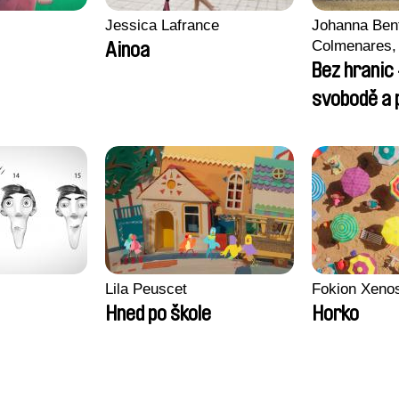
Jessica Lafrance
Johanna Ben
Colmenares, 
Ainoa
Madeleine Da
Bez hranic 
Nazgol Emam
svobodě a p
Menestrey, K
Nada Riyad
Lila Peuscet
Fokion Xeno
Hned po škole
Horko