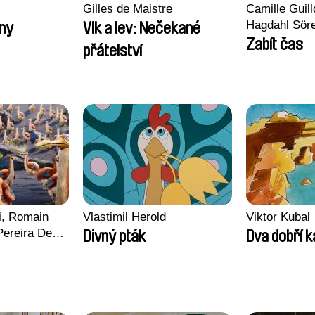
Gilles de Maistre
Camille Guill
Hagdahl Sör
ny
Vlk a lev: Nečekané
Aleksandra 
Zabít čas
přátelství
Sarah Naciri
Ravelonary, 
Zhang
i, Romain
Vlastimil Herold
Viktor Kubal
Pereira De
Divný pták
Dva dobří 
rles Di
 Jacquin