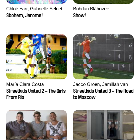
Chloé Farr, Gabrielle Selnet,
Bohdan Bláhovec
Adam Sillard
Sbohem, Jerome!
Show!
María Clara Costa
Jacco Groen, Jamillah van
der Hulst
Streetkids United 2 - The Girls
Streetkids United 3 - The Road
From Rio
to Moscow