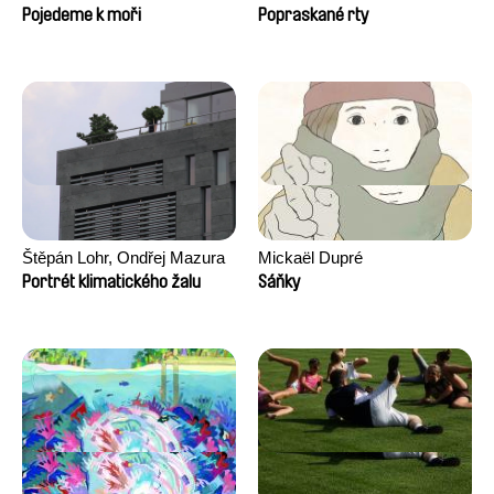
Pojedeme k moři
Popraskané rty
Štěpán Lohr, Ondřej Mazura
Mickaël Dupré
Portrét klimatického žalu
Sáňky