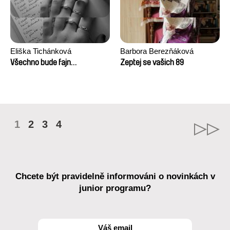
Eliška Tichánková
Barbora Berezňáková
Všechno bude fajn…
Zeptej se vašich 89
1
2
3
4
Chcete být pravidelně informováni o novinkách v
junior programu?