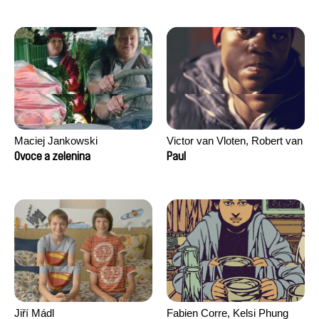
Maciej Jankowski
Victor van Vloten, Robert van
Wingerden
Ovoce a zelenina
Paul
Jiří Mádl
Fabien Corre, Kelsi Phung