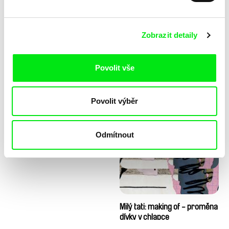
Zobrazit detaily
Povolit vše
Diana Cam Van Nguyen
Milý tati: making of - animace
Povolit výběr
Milý tati
Odmítnout
Milý tati: making of - proměna
dívky v chlapce