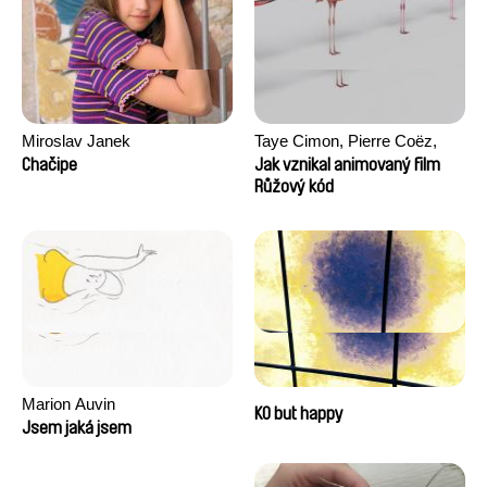
Miroslav Janek
Taye Cimon, Pierre Coëz,
Julie Groux, Sandra Leydier,
Chačipe
Jak vznikal animovaný film
Manuarii Morel, Romain
Růžový kód
Seisson
Marion Auvin
KO but happy
Jsem jaká jsem