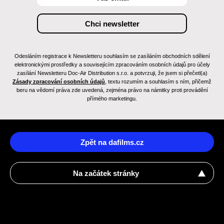
Odesláním registrace k Newsletteru souhlasím se zasíláním obchodních sdělení
elektronickými prostředky a souvisejícím zpracováním osobních údajů pro účely
zasílání Newsletteru Doc-Air Distribution s.r.o. a potvrzuji, že jsem si přečetl(a)
Zásady zpracování osobních údajů
, textu rozumím a souhlasím s ním, přičemž
beru na vědomí práva zde uvedená, zejména právo na námitky proti provádění
přímého marketingu.
Zpět na dafilms.cz
Na začátek stránky