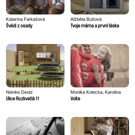
Katarína Farkašová
Alžběta Bušová
Švédi z osady
Tvoje máma a první láska
Nienke Deutz
Monika Kotecka, Karolina
Poryzała
Ulice Rozkvetlá 11
Volte