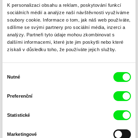
K personalizaci obsahu a reklam, poskytování funkcí
sociálních médií a analýze naší návštěvnosti využíváme
soubory cookie. Informace o tom, jak náš web používáte,
sdílíme se svými partnery pro sociální média, inzerci a
analýzy. Partneři tyto údaje mohou zkombinovat s
dalšími informacemi, které jste jim poskytli nebo které
získali v důsledku toho, že používáte jejich služby.
Laila Pakalniņa
Masterclass s Noelem
Lžička
Brownem
Výběr
Nutné
souhlasu
Preferenční
Statistické
Kryštof Zvolánek
Mezi odpady
Marketingové