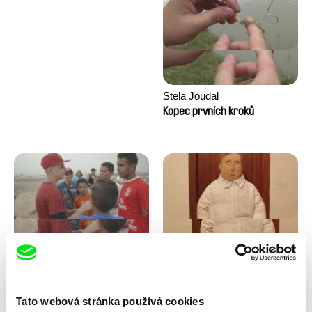
Stela Joudal
Kopec prvních kroků
Tomáš Bojar, Rozálie
Trinidad Plass Caussade,
Kohoutová
Titouan Tillier, Isaac Wenzek
Letní hokej
Lidské zdroje
Tato webová stránka používá cookies