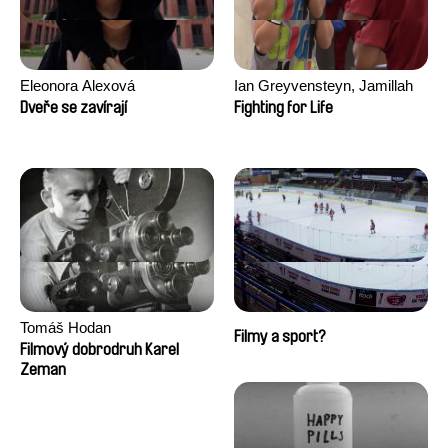
Eleonora Alexová
Ian Greyvensteyn, Jamillah
van der Hulst
Dveře se zavírají
Fighting for Life
Tomáš Hodan
Filmy a sport?
Filmový dobrodruh Karel
Zeman