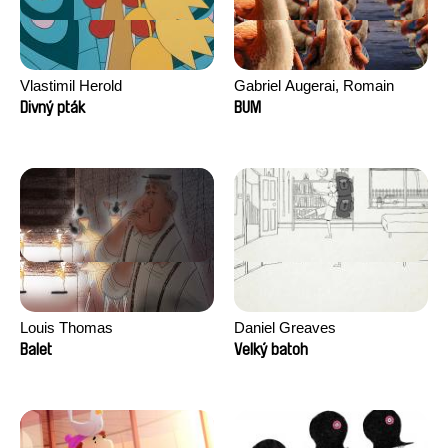
Vlastimil Herold
Gabriel Augerai, Romain
Augier, Laurie Pereira De
Divný pták
BUM
Figueiredo, Charles Di Cicco,
Yannick Jacquin
Louis Thomas
Daniel Greaves
Balet
Velký batoh