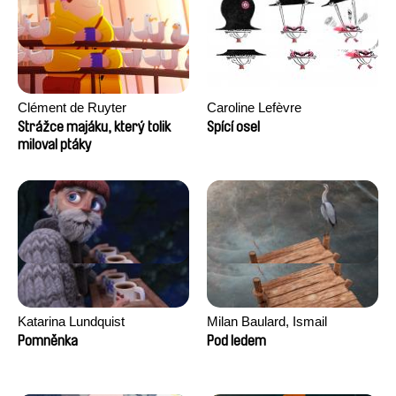
Clément de Ruyter
Caroline Lefèvre
Strážce majáku, který tolik
Spící osel
miloval ptáky
Katarina Lundquist
Milan Baulard, Ismail
Berrahma, Flore Dupont,
Pomněnka
Pod ledem
Laurie Estampes, Quentin
Nory, Hugo Potin