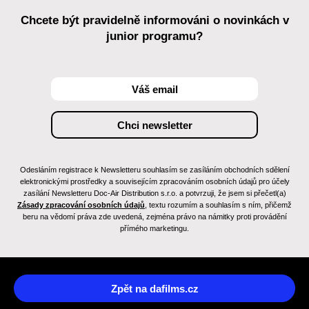
Chcete být pravidelně informováni o novinkách v
junior programu?
Odesláním registrace k Newsletteru souhlasím se zasíláním obchodních sdělení
elektronickými prostředky a souvisejícím zpracováním osobních údajů pro účely
zasílání Newsletteru Doc-Air Distribution s.r.o. a potvrzuji, že jsem si přečetl(a)
Zásady zpracování osobních údajů
, textu rozumím a souhlasím s ním, přičemž
beru na vědomí práva zde uvedená, zejména právo na námitky proti provádění
přímého marketingu.
Zpět na dafilms.cz