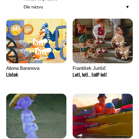
Dle názvu
Aliona Baranova
František Jurišič
Lístek
Letí, letí... talíř letí