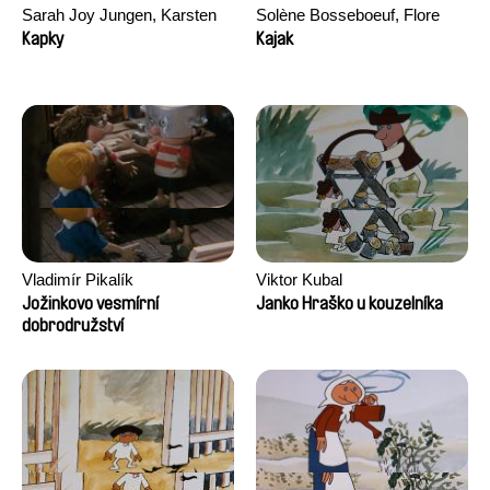
Sarah Joy Jungen, Karsten
Solène Bosseboeuf, Flore
Kjærulf-Hoop
Dechorgnat, Tiphaine Klein,
Kapky
Kajak
Auguste Lefort, Antoine Rossi
Vladimír Pikalík
Viktor Kubal
Jožinkovo vesmírní
Janko Hraško u kouzelníka
dobrodružství