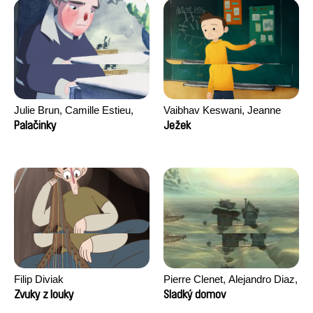
Julie Brun, Camille Estieu,
Vaibhav Keswani, Jeanne
Jiamin Peng
Laureau, Colombine Majou,
Palačinky
Ježek
Morgane Mattard, Kaisa
Pirttinen, Jong-ha Yoon
Filip Diviak
Pierre Clenet, Alejandro Diaz,
Romain Mazevet, Stéphane
Zvuky z louky
Sladký domov
Paccolat