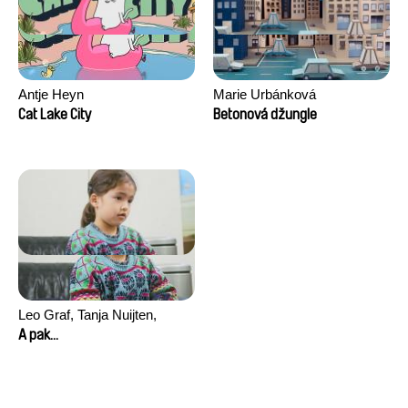
Antje Heyn
Marie Urbánková
Cat Lake City
Betonová džungle
Leo Graf, Tanja Nuijten,
Raphael Stalder
A pak...