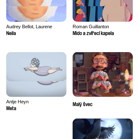
Audrey Bellot, Laurene
Roman Guillanton
Desoutter, Amandine
Neila
Mido a zvířecí kapela
Fernandes, Ludivine
Lahaeye, Lucas Langou,
David Tabar, Guillaume
Vezzoli, Eline Zhang
Antje Heyn
Malý švec
Meta