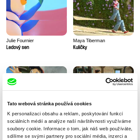
Julie Fournier
Maya Tiberman
Ledový sen
Kuličky
Tato webová stránka používá cookies
K personalizaci obsahu a reklam, poskytování funkcí
Kolja Saksida
Kolja Saksida
sociálních médií a analýze naší návštěvnosti využíváme
Koyaa: Veselá vidlička
Koyaa: Tancující ponožky
soubory cookie. Informace o tom, jak náš web používáte,
sdílíme se svými partnery pro sociální média, inzerci a