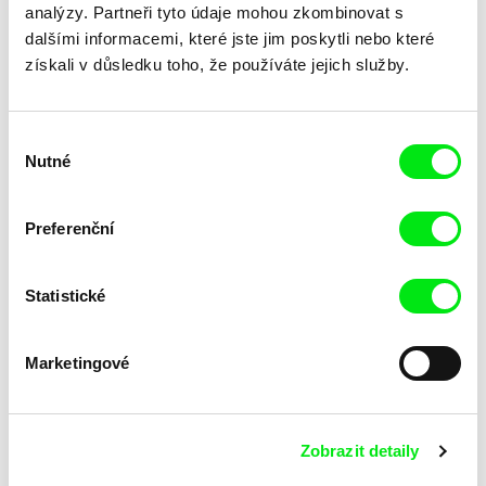
analýzy. Partneři tyto údaje mohou zkombinovat s
dalšími informacemi, které jste jim poskytli nebo které
získali v důsledku toho, že používáte jejich služby.
Výběr
Nutné
souhlasu
Kolja Saksida
Kolja Saksida
Koyaa: Strašidelná deka
Koyaa: Skákavá guma
Preferenční
Statistické
Marketingové
Kolja Saksida
Kolja Saksida
Zobrazit detaily
Koyaa: Pošetilé nálepky
Koyaa: Podvratný koš