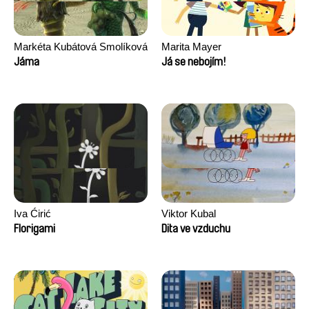
Markéta Kubátová Smolíková
Marita Mayer
Jáma
Já se nebojím!
Iva Ćirić
Viktor Kubal
Florigami
Dita ve vzduchu