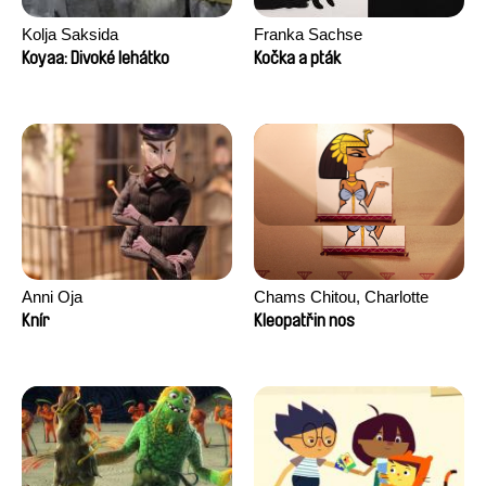
Kolja Saksida
Franka Sachse
Koyaa: Divoké lehátko
Kočka a pták
Anni Oja
Chams Chitou, Charlotte
Lebreton, Lucie Loiseau,
Knír
Kleopatřin nos
Mikahel Meah, Maxime
Monier, Marc
Razafindralambo, Aymeric
Rondol, Jonathan Salvi,
Anthony Trefleze