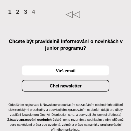
1
2
3
4
Chcete být pravidelně informováni o novinkách v
junior programu?
Odesláním registrace k Newsletteru souhlasím se zasíláním obchodních sdělení
elektronickými prostředky a souvisejícím zpracováním osobních údajů pro účely
zasílání Newsletteru Doc-Air Distribution s.r.o. a potvrzuji, že jsem si přečetl(a)
Zásady zpracování osobních údajů
, textu rozumím a souhlasím s ním, přičemž
beru na vědomí práva zde uvedená, zejména právo na námitky proti provádění
přímého marketingu.