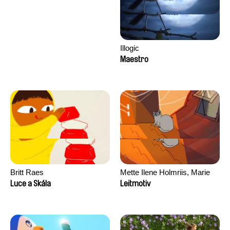
Illogic
Maestro
Britt Raes
Mette Ilene Holmriis, Marie
Jørgensen, Jeanette
Luce a Skála
Leitmotiv
Nørgaard, Marie Thorhauge