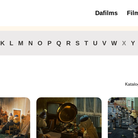
Dafilms
Fil
3 
K
L
M
N
O
P
Q
R
S
T
U
V
W
X
Y
Katalo