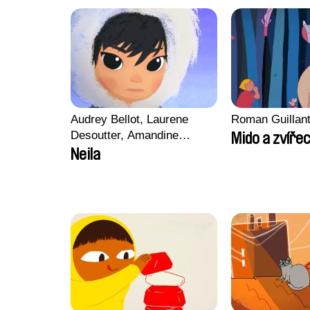
Audrey Bellot, Laurene
Roman Guillan
Desoutter, Amandine
Mido a zvířec
Fernandes, Ludivine
Neila
Lahaeye, Lucas Langou,
David Tabar, Guillaume
Vezzoli, Eline Zhang