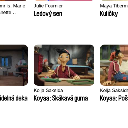
mriis, Marie
Julie Fournier
Maya Tiberm
nette
Ledový sen
Kuličky
ie Thorhauge
Kolja Saksida
Kolja Saksid
idelná deka
Koyaa: Skákavá guma
Koyaa: Poš