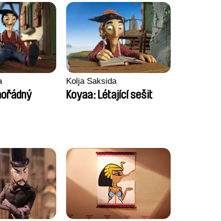
a
Kolja Saksida
mořádný
Koyaa: Létající sešit