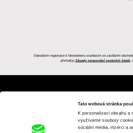
Odesláním registrace k Newsletteru souhlasím se zasíláním obchodních
přečetl(a)
Zásady zpracování osobních údajů
,
Zpět na dafilms.cz
Tato webová stránka použ
K personalizaci obsahu a 
využíváme soubory cookie.
sociální média, inzerci a 