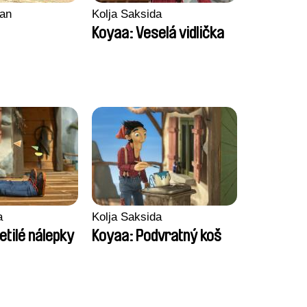
an
Kolja Saksida
Koyaa: Veselá vidlička
a
Kolja Saksida
etilé nálepky
Koyaa: Podvratný koš