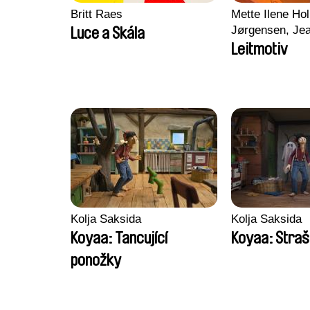
Britt Raes
Mette Ilene Hol
Jørgensen, Jea
Luce a Skála
Nørgaard, Mar
Leitmotiv
Kolja Saksida
Kolja Saksida
Koyaa: Tancující
Koyaa: Straš
ponožky