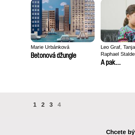
Marie Urbánková
Leo Graf, Tanja
Raphael Stalde
Betonová džungle
A pak...
1
2
3
4
Chcete bý