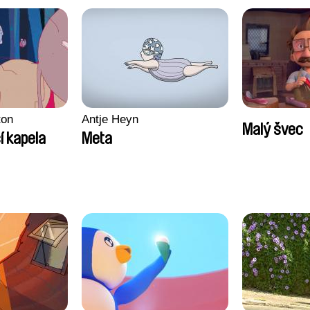
ton
Antje Heyn
Malý švec
í kapela
Meta