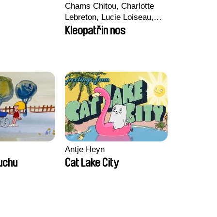
Chams Chitou, Charlotte
Lebreton, Lucie Loiseau,
Mikahel Meah, Maxime
Kleopatřin nos
Monier, Marc
Razafindralambo, Aymeric
Rondol, Jonathan Salvi,
Anthony Trefleze
Antje Heyn
duchu
Cat Lake City