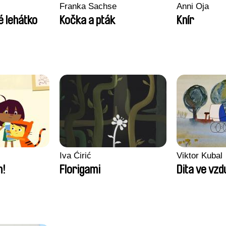
Franka Sachse
Anni Oja
é lehátko
Kočka a pták
Knír
Iva Ćirić
Viktor Kubal
m!
Florigami
Dita ve vz