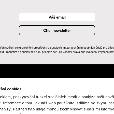
 sdělení elektronickými prostředky a souvisejícím zpracováním osobních údajů pro účely zas
 textu rozumím a souhlasím s ním, přičemž beru na vědomí práva zde uvedená, zejména práv
ívá cookies
reklam, poskytování funkcí sociálních médií a analýze naší návš
 Informace o tom, jak náš web používáte, sdílíme se svými par
analýzy. Partneři tyto údaje mohou zkombinovat s dalšími inform