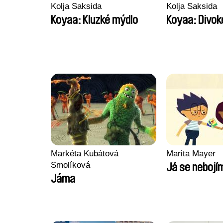
Kolja Saksida
Kolja Saksida
Koyaa: Kluzké mýdlo
Koyaa: Divok
Markéta Kubátová
Marita Mayer
Smolíková
Já se nebojí
Jáma