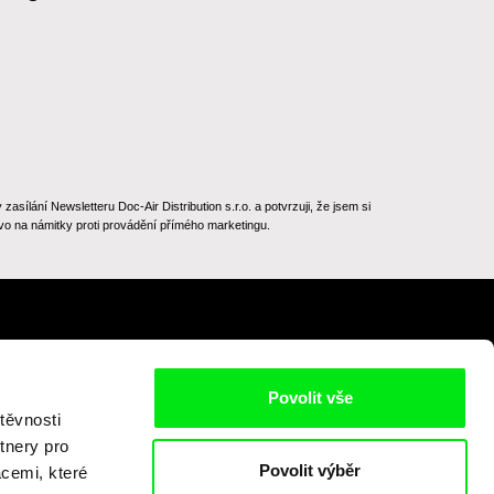
ílání Newsletteru Doc-Air Distribution s.r.o. a potvrzuji, že jsem si
o na námitky proti provádění přímého marketingu.
Na začátek stránky
Povolit vše
těvnosti
tnery pro
Povolit výběr
acemi, které