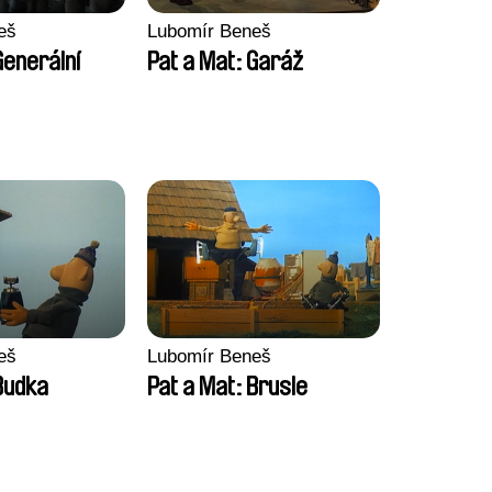
eš
Lubomír Beneš
Generální
Pat a Mat: Garáž
eš
Lubomír Beneš
Budka
Pat a Mat: Brusle