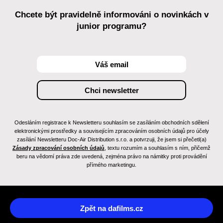
Chcete být pravidelně informováni o novinkách v
junior programu?
Odesláním registrace k Newsletteru souhlasím se zasíláním obchodních sdělení
elektronickými prostředky a souvisejícím zpracováním osobních údajů pro účely
zasílání Newsletteru Doc-Air Distribution s.r.o. a potvrzuji, že jsem si přečetl(a)
Zásady zpracování osobních údajů
, textu rozumím a souhlasím s ním, přičemž
beru na vědomí práva zde uvedená, zejména právo na námitky proti provádění
přímého marketingu.
Zpět na dafilms.cz