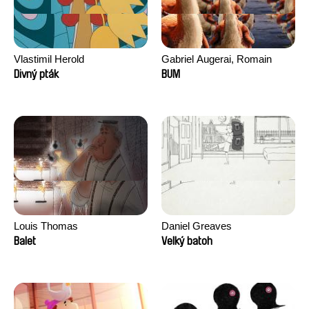
Vlastimil Herold
Gabriel Augerai, Romain
Augier, Laurie Pereira De
Divný pták
BUM
Figueiredo, Charles Di Cicco,
Yannick Jacquin
Louis Thomas
Daniel Greaves
Balet
Velký batoh