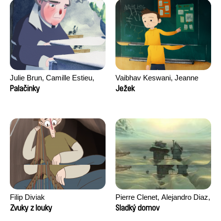
Julie Brun, Camille Estieu,
Vaibhav Keswani, Jeanne
Jiamin Peng
Laureau, Colombine Majou,
Palačinky
Ježek
Morgane Mattard, Kaisa
Pirttinen, Jong-ha Yoon
Filip Diviak
Pierre Clenet, Alejandro Diaz,
Romain Mazevet, Stéphane
Zvuky z louky
Sladký domov
Paccolat