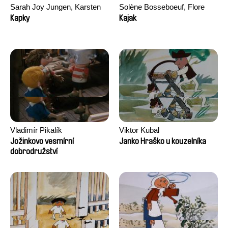
Sarah Joy Jungen, Karsten
Solène Bosseboeuf, Flore
Kjærulf-Hoop
Dechorgnat, Tiphaine Klein,
Kapky
Kajak
Auguste Lefort, Antoine Rossi
Vladimír Pikalík
Viktor Kubal
Jožinkovo vesmírní
Janko Hraško u kouzelníka
dobrodružství