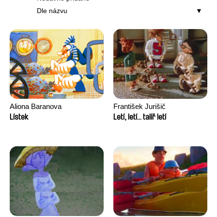
Dle názvu
Aliona Baranova
František Jurišič
Lístek
Letí, letí... talíř letí