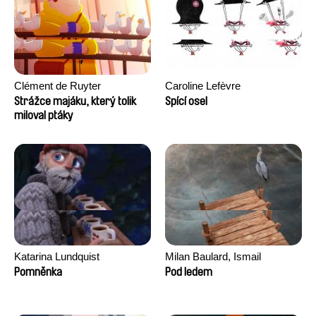
Clément de Ruyter
Caroline Lefèvre
Strážce majáku, který tolik
Spící osel
miloval ptáky
Katarina Lundquist
Milan Baulard, Ismail
Berrahma, Flore Dupont,
Pomněnka
Pod ledem
Laurie Estampes, Quentin
Nory, Hugo Potin