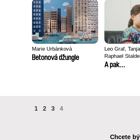
Marie Urbánková
Leo Graf, Tanja
Raphael Stalde
Betonová džungle
A pak...
1
2
3
4
Chcete bý