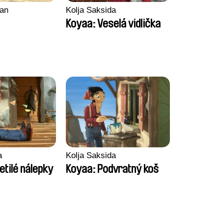
an
Kolja Saksida
Koyaa: Veselá vidlička
a
Kolja Saksida
etilé nálepky
Koyaa: Podvratný koš