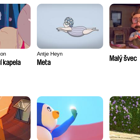
ton
Antje Heyn
Malý švec
í kapela
Meta