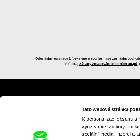
Odesláním registrace k Newsletteru souhlasím se zasíláním obchodních
přečetl(a)
Zásady zpracování osobních údajů
,
Zpět na dafilms.cz
Tato webová stránka použ
K personalizaci obsahu a 
využíváme soubory cookie.
sociální média, inzerci a 