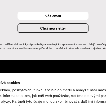
 sdělení elektronickými prostředky a souvisejícím zpracováním osobních údajů pro účely zas
 textu rozumím a souhlasím s ním, přičemž beru na vědomí práva zde uvedená, zejména práv
ívá cookies
reklam, poskytování funkcí sociálních médií a analýze naší návš
 Informace o tom, jak náš web používáte, sdílíme se svými par
analýzy. Partneři tyto údaje mohou zkombinovat s dalšími inform