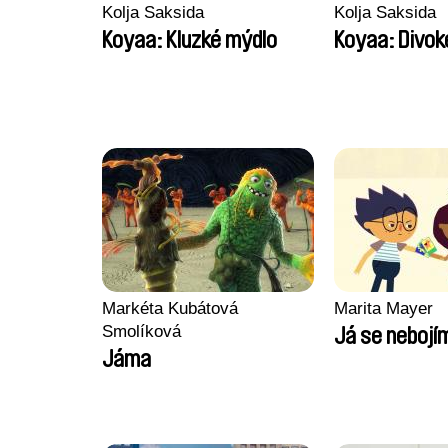
Kolja Saksida
Kolja Saksida
Koyaa: Kluzké mýdlo
Koyaa: Divok
Markéta Kubátová
Marita Mayer
Smolíková
Já se nebojí
Jáma