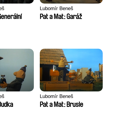
eš
Lubomír Beneš
Generální
Pat a Mat: Garáž
eš
Lubomír Beneš
Budka
Pat a Mat: Brusle