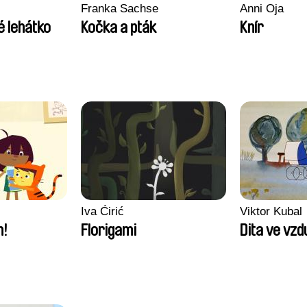
Franka Sachse
Anni Oja
é lehátko
Kočka a pták
Knír
Iva Ćirić
Viktor Kubal
m!
Florigami
Dita ve vz