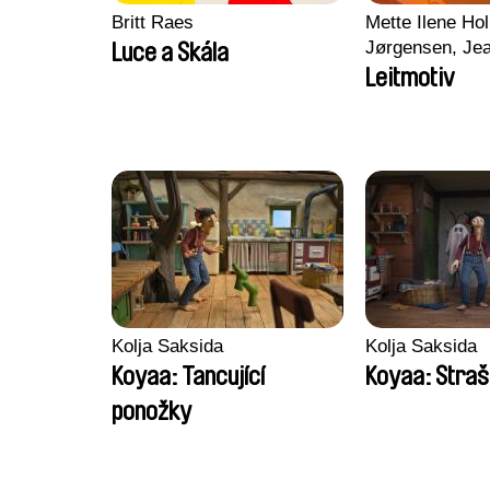
Britt Raes
Mette Ilene Hol
Jørgensen, Jea
Luce a Skála
Nørgaard, Mar
Leitmotiv
Kolja Saksida
Kolja Saksida
Koyaa: Tancující
Koyaa: Straš
ponožky