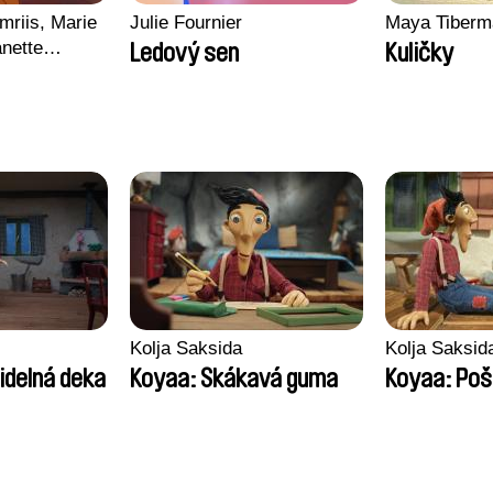
mriis, Marie
Julie Fournier
Maya Tiberm
nette
Ledový sen
Kuličky
ie Thorhauge
Kolja Saksida
Kolja Saksid
idelná deka
Koyaa: Skákavá guma
Koyaa: Poš