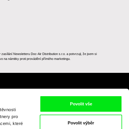
ílání Newsletteru Doc-Air Distribution s.r.o. a potvrzuji, že jsem si
o na námitky proti provádění přímého marketingu.
Na začátek stránky
Povolit vše
těvnosti
tnery pro
Povolit výběr
acemi, které