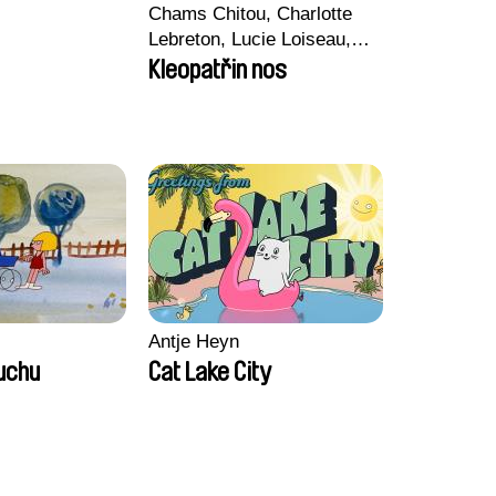
Chams Chitou, Charlotte
Lebreton, Lucie Loiseau,
Mikahel Meah, Maxime
Kleopatřin nos
Monier, Marc
Razafindralambo, Aymeric
Rondol, Jonathan Salvi,
Anthony Trefleze
Antje Heyn
duchu
Cat Lake City