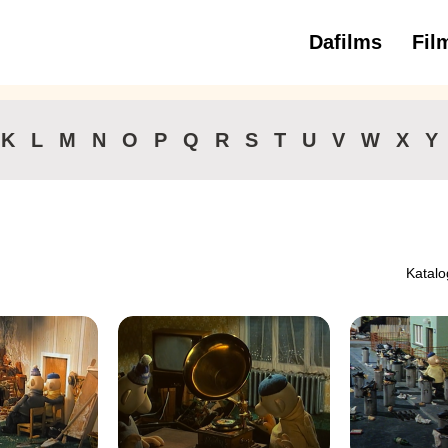
Dafilms
Fil
3 
K
L
M
N
O
P
Q
R
S
T
U
V
W
X
Y
Katalo