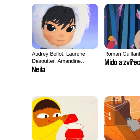
Audrey Bellot, Laurene
Roman Guillan
Desoutter, Amandine
Mido a zvířec
Fernandes, Ludivine
Neila
Lahaeye, Lucas Langou,
David Tabar, Guillaume
Vezzoli, Eline Zhang