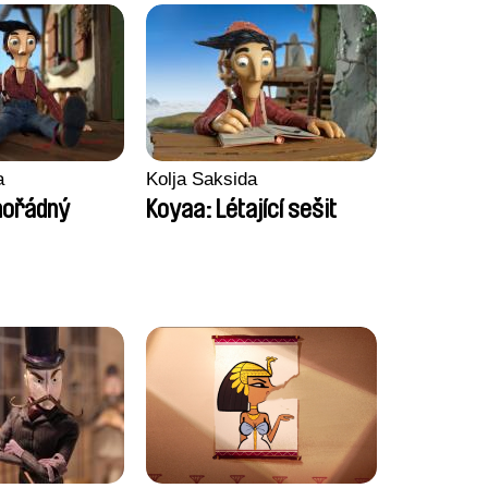
a
Kolja Saksida
mořádný
Koyaa: Létající sešit