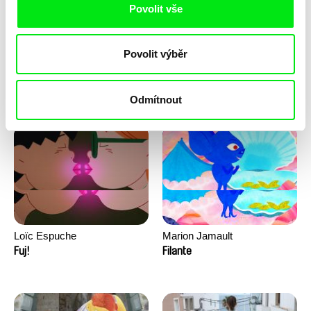
Povolit vše
Povolit výběr
Lila Peuscet
Kolja Saksida
Hned po škole
Hi, KOYAA!
Odmítnout
Loïc Espuche
Marion Jamault
Fuj!
Filante