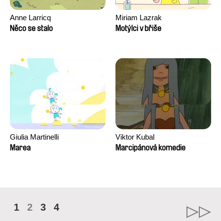
Anne Larricq
Miriam Lazrak
Něco se stalo
Motýlci v břiše
Giulia Martinelli
Viktor Kubal
Marea
Marcipánová komedie
1
2
3
4