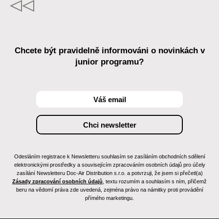
Chcete být pravidelně informováni o novinkách v
junior programu?
Odesláním registrace k Newsletteru souhlasím se zasíláním obchodních sdělení
elektronickými prostředky a souvisejícím zpracováním osobních údajů pro účely
zasílání Newsletteru Doc-Air Distribution s.r.o. a potvrzuji, že jsem si přečetl(a)
Zásady zpracování osobních údajů
, textu rozumím a souhlasím s ním, přičemž
beru na vědomí práva zde uvedená, zejména právo na námitky proti provádění
přímého marketingu.