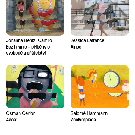
Johanna Bentz, Camilo
Jessica Lafrance
Colmenares, Sandra Dajani,
Bez hranic – příběhy o
Ainoa
Madeleine Dallmeyer, Nazgol
svobodě a přátelství
Emami, Diana Menestrey,
Khaled Nawal, Nada Riyad
Osman Cerfon
Salomé Hammann
Aaaa!
Zoolympiáda