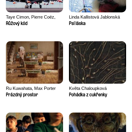
Taye Cimon, Pierre Coëz,
Linda Kallistová Jablonská
Julie Groux, Sandra Leydier,
Růžový kód
Psí láska
Manuarii Morel, Romain
Seisson
Ru Kuwahata, Max Porter
Květa Chaloupková
(Přibylová)
Prázdný prostor
Pohádka z cukřenky