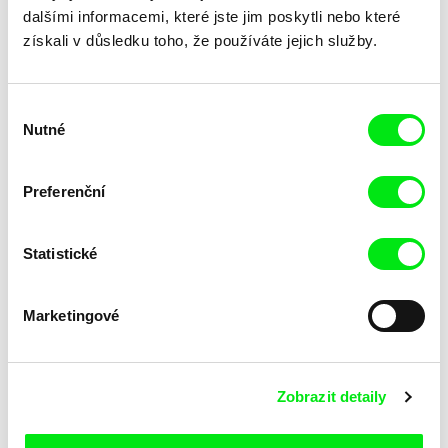
dalšími informacemi, které jste jim poskytli nebo které
získali v důsledku toho, že používáte jejich služby.
Junior Chats s Gretou
Junior Chats a TV Klapka
Výběr
Stocklassa
Nutné
souhlasu
Preferenční
Statistické
Taťána Marková, Miroslav
Fokion Xenos
Marketingové
Trejtnar
Jak to říct dětem
Horko
Zobrazit detaily