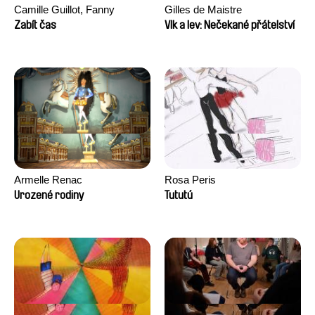
Camille Guillot, Fanny
Gilles de Maistre
Hagdahl Sörebo, Aleksandra
Zabít čas
Vlk a lev: Nečekané přátelství
Krechman, Sarah Naciri,
Morgane Ravelonary,
Valentine Zhang
Armelle Renac
Rosa Peris
Urozené rodiny
Tututú