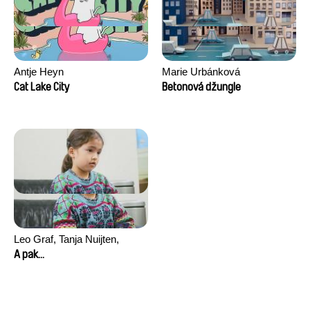
Antje Heyn
Marie Urbánková
Cat Lake City
Betonová džungle
Leo Graf, Tanja Nuijten,
Raphael Stalder
A pak...