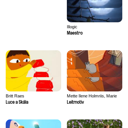
Illogic
Maestro
Britt Raes
Mette Ilene Holmriis, Marie
Jørgensen, Jeanette
Luce a Skála
Leitmotiv
Nørgaard, Marie Thorhauge