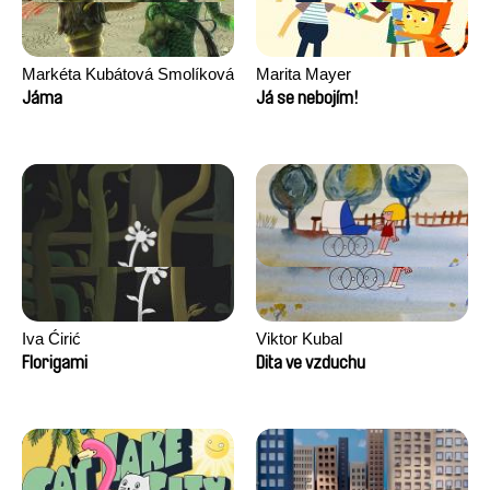
Markéta Kubátová Smolíková
Marita Mayer
Jáma
Já se nebojím!
Iva Ćirić
Viktor Kubal
Florigami
Dita ve vzduchu