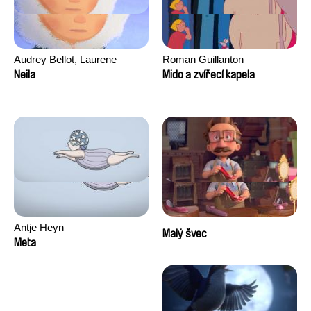
Audrey Bellot, Laurene
Roman Guillanton
Desoutter, Amandine
Neila
Mido a zvířecí kapela
Fernandes, Ludivine
Lahaeye, Lucas Langou,
David Tabar, Guillaume
Vezzoli, Eline Zhang
Antje Heyn
Malý švec
Meta