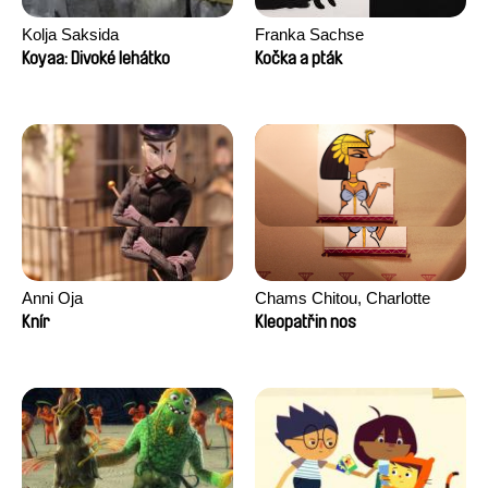
Kolja Saksida
Franka Sachse
Koyaa: Divoké lehátko
Kočka a pták
Anni Oja
Chams Chitou, Charlotte
Lebreton, Lucie Loiseau,
Knír
Kleopatřin nos
Mikahel Meah, Maxime
Monier, Marc
Razafindralambo, Aymeric
Rondol, Jonathan Salvi,
Anthony Trefleze