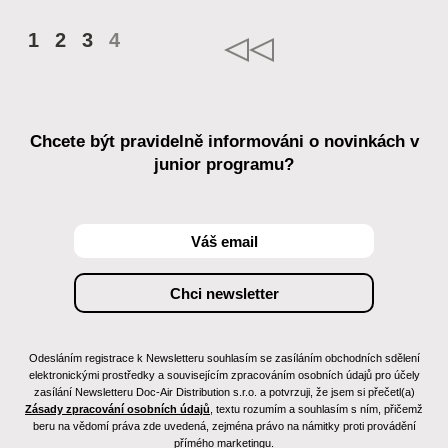
1
2
3
4
Chcete být pravidelně informováni o novinkách v
junior programu?
Odesláním registrace k Newsletteru souhlasím se zasíláním obchodních sdělení
elektronickými prostředky a souvisejícím zpracováním osobních údajů pro účely
zasílání Newsletteru Doc-Air Distribution s.r.o. a potvrzuji, že jsem si přečetl(a)
Zásady zpracování osobních údajů
, textu rozumím a souhlasím s ním, přičemž
beru na vědomí práva zde uvedená, zejména právo na námitky proti provádění
přímého marketingu.