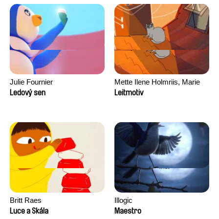
Julie Fournier
Mette Ilene Holmriis, Marie
Jørgensen, Jeanette
Ledový sen
Leitmotiv
Nørgaard, Marie Thorhauge
Britt Raes
Illogic
Luce a Skála
Maestro