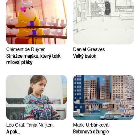
Clément de Ruyter
Daniel Greaves
Strážce majáku, který tolik
Velký batoh
miloval ptáky
Leo Graf, Tanja Nuijten,
Marie Urbánková
Raphael Stalder
A pak...
Betonová džungle