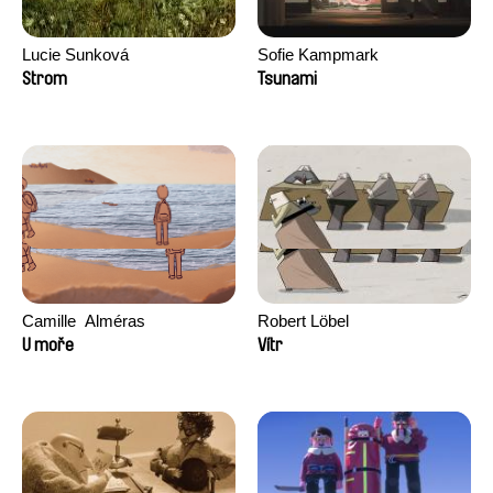
Lucie Sunková
Sofie Kampmark
Strom
Tsunami
Camille​ ​ ​Alméras
Robert Löbel
U moře
Vítr