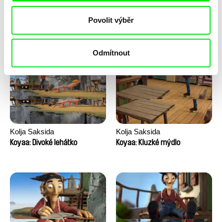
Anni Oja
Franka Sachse
Povolit výběr
Knír
Kočka a pták
Odmítnout
Kolja Saksida
Kolja Saksida
Koyaa: Divoké lehátko
Koyaa: Kluzké mýdlo