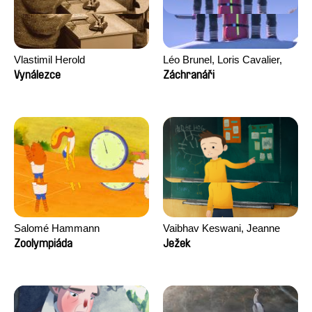
Vlastimil Herold
Léo Brunel, Loris Cavalier,
Camille Jalabert, Oscar Malet
Vynálezce
Záchranáři
Salomé Hammann
Vaibhav Keswani, Jeanne
Laureau, Colombine Majou,
Zoolympiáda
Ježek
Morgane Mattard, Kaisa
Pirttinen, Jong-ha Yoon