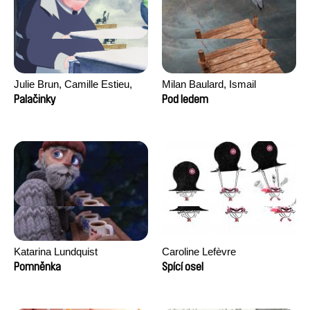
Julie Brun, Camille Estieu,
Milan Baulard, Ismail
Jiamin Peng
Berrahma, Flore Dupont,
Palačinky
Pod ledem
Laurie Estampes, Quentin
Nory, Hugo Potin
Katarina Lundquist
Caroline Lefèvre
Pomněnka
Spící osel