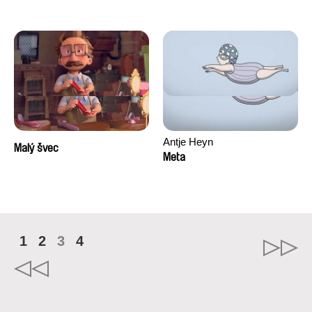
Antje Heyn
Malý švec
Meta
1
2
3
4