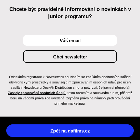
Chcete být pravidelně informováni o novinkách v
junior programu?
Odesláním registrace k Newsletteru souhlasím se zasíláním obchodních sdělení
elektronickými prostředky a souvisejícím zpracováním osobních údajů pro účely
zasílání Newsletteru Doc-Air Distribution s.r.o. a potvrzuji, že jsem si přečetl(a)
Zásady zpracování osobních údajů
, textu rozumím a souhlasím s ním, přičemž
beru na vědomí práva zde uvedená, zejména právo na námitky proti provádění
přímého marketingu.
Zpět na dafilms.cz