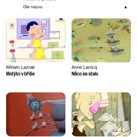
Dle názvu
Miriam Lazrak
Anne Larricq
Motýlci v břiše
Něco se stalo