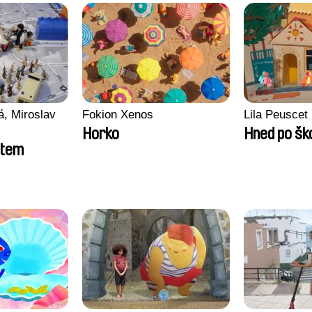
, Miroslav
Fokion Xenos
Lila Peuscet
Horko
Hned po šk
ětem