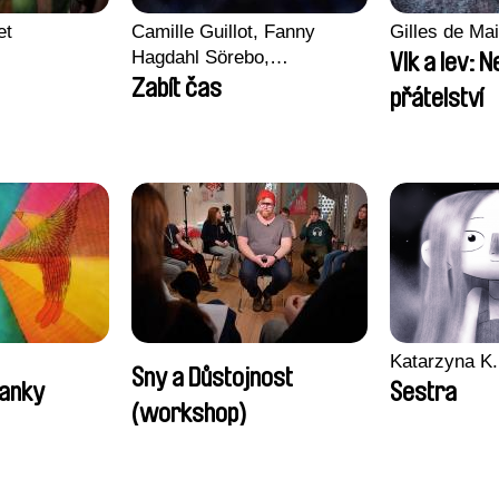
et
Camille Guillot, Fanny
Gilles de Mai
Hagdahl Sörebo,
Vlk a lev: 
Aleksandra Krechman,
Zabít čas
přátelství
Sarah Naciri, Morgane
Ravelonary, Valentine
Zhang
Katarzyna K.
Sny a Důstojnost
sanky
Sestra
(workshop)