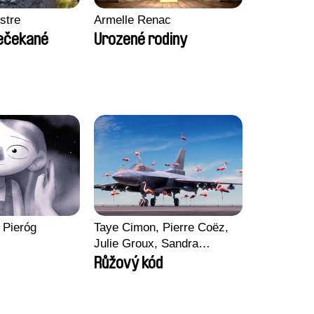
stre
Armelle Renac
Nečekané
Urozené rodiny
 Pieróg
Taye Cimon, Pierre Coëz,
Julie Groux, Sandra
Leydier, Manuarii Morel,
Růžový kód
Romain Seisson