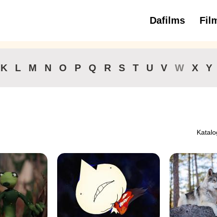
Dafilms
Fil
3 
K
L
M
N
O
P
Q
R
S
T
U
V
W
X
Y
Katalo