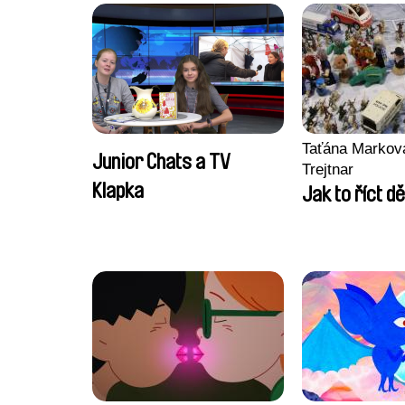
Taťána Marková
Junior Chats a TV
Trejtnar
Klapka
Jak to říct d