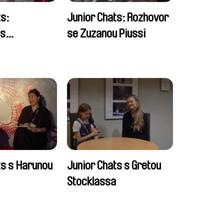
ts:
Junior Chats: Rozhovor
 s
se Zuzanou Piussi
 festivalu
ts s Harunou
Junior Chats s Gretou
Stocklassa