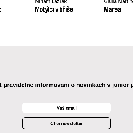
Miriam Lazrak
Giulia Martine
o
Motýlci v břiše
Marea
t pravidelně informováni o novinkách v junior