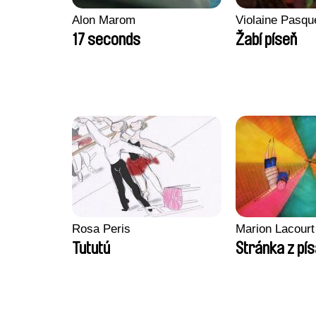
Alon Marom
Violaine Pasqu
17 seconds
Žabí píseň
Rosa Peris
Marion Lacourt
Tututú
Stránka z pí