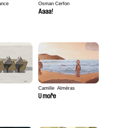
ance
Osman Cerfon
Aaaa!
Camille​ ​ ​Alméras
U moře