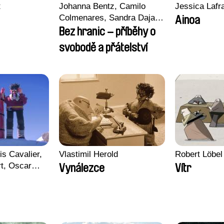
t
Johanna Bentz, Camilo
Jessica Lafr
Colmenares, Sandra Dajani,
Ainoa
Madeleine Dallmeyer,
Bez hranic – příběhy o
Nazgol Emami, Diana
svobodě a přátelství
Menestrey, Khaled Nawal,
Nada Riyad
is Cavalier,
Vlastimil Herold
Robert Löbel
rt, Oscar
Vynálezce
Vítr