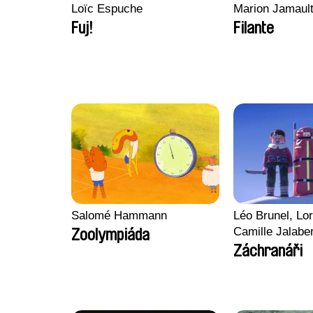
Loïc Espuche
Marion Jamaul
Fuj!
Filante
Salomé Hammann
Léo Brunel, Lor
Camille Jalabe
Zoolympiáda
Malet
Záchranáři