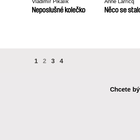
Vladimír Pikalík
Anne Larricq
Neposlušné kolečko
Něco se stal
1
2
3
4
Chcete bý