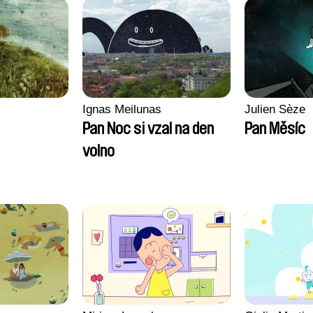
Ignas Meilunas
Julien Sèze
Pan Noc si vzal na den
Pan Měsíc
volno