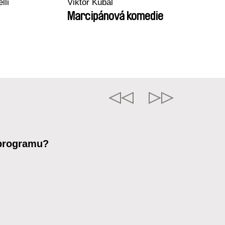
lli
Viktor Kubal
Marcipánová komedie
 programu?