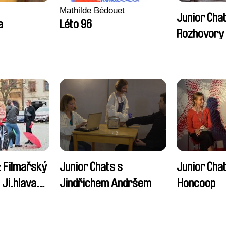
Mathilde Bédouet
Junior Cha
a
Léto 96
Rozhovory
návštěvníky
: Filmařský
Junior Chats s
Junior Cha
Ji.hlava
Jindřichem Andršem
Honcoop