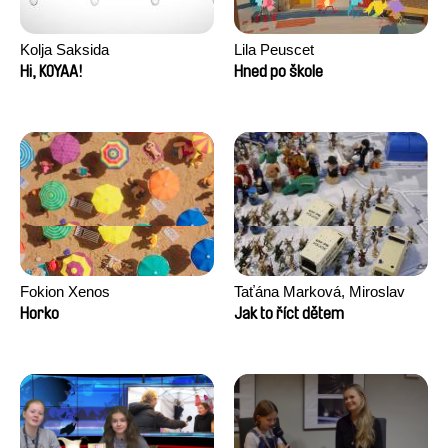
Kolja Saksida
Lila Peuscet
Hi, KOYAA!
Hned po škole
Fokion Xenos
Taťána Marková, Miroslav
Trejtnar
Horko
Jak to říct dětem