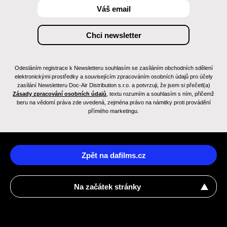
Odesláním registrace k Newsletteru souhlasím se zasíláním obchodních sdělení
elektronickými prostředky a souvisejícím zpracováním osobních údajů pro účely
zasílání Newsletteru Doc-Air Distribution s.r.o. a potvrzuji, že jsem si přečetl(a)
Zásady zpracování osobních údajů
, textu rozumím a souhlasím s ním, přičemž
beru na vědomí práva zde uvedená, zejména právo na námitky proti provádění
přímého marketingu.
Zpět na dafilms.cz
Na začátek stránky