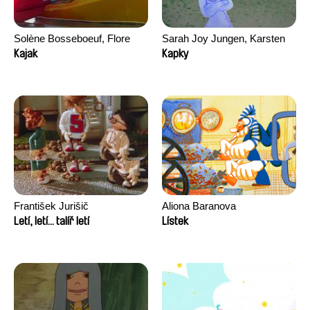
Solène Bosseboeuf, Flore
Sarah Joy Jungen, Karsten
Dechorgnat, Tiphaine Klein,
Kjærulf-Hoop
Kajak
Kapky
Auguste Lefort, Antoine Rossi
František Jurišič
Aliona Baranova
Letí, letí... talíř letí
Lístek