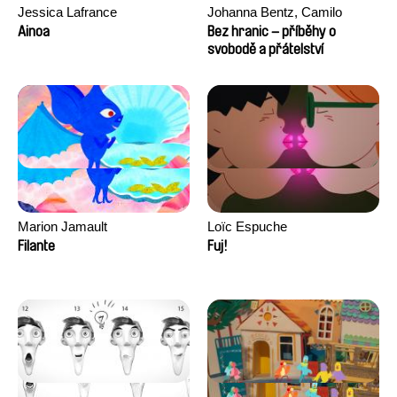
Jessica Lafrance
Johanna Bentz, Camilo
Colmenares, Sandra Dajani,
Ainoa
Bez hranic – příběhy o
Madeleine Dallmeyer, Nazgol
svobodě a přátelství
Emami, Diana Menestrey,
Khaled Nawal, Nada Riyad
Marion Jamault
Loïc Espuche
Filante
Fuj!