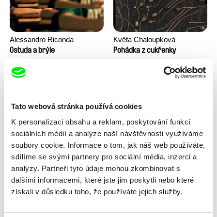
Alessandro Riconda
Květa Chaloupková
(Přibylová)
Ostuda a brýle
Pohádka z cukřenky
Tato webová stránka používá cookies
K personalizaci obsahu a reklam, poskytování funkcí
sociálních médií a analýze naší návštěvnosti využíváme
soubory cookie. Informace o tom, jak náš web používáte,
sdílíme se svými partnery pro sociální média, inzerci a
Ru Kuwahata, Max Porter
Linda Kallistová Jablonská
Prázdný prostor
Psí láska
analýzy. Partneři tyto údaje mohou zkombinovat s
dalšími informacemi, které jste jim poskytli nebo které
získali v důsledku toho, že používáte jejich služby.