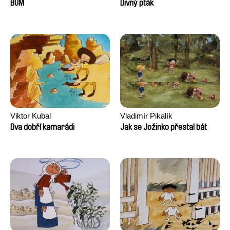
Augier, Laurie Pereira De
BUM
Divný pták
Figueiredo, Charles Di Cicco,
Yannick Jacquin
Viktor Kubal
Vladimír Pikalík
Dva dobří kamarádi
Jak se Jožinko přestal bát