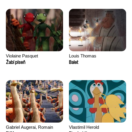
Morgane Ravelonary,
Valentine Zhang
Violaine Pasquet
Louis Thomas
Žabí píseň
Balet
Gabriel Augerai, Romain
Vlastimil Herold