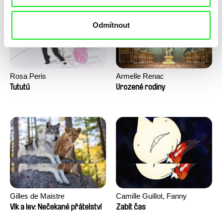
Odmítnout
Rosa Peris
Armelle Renac
Tututú
Urozené rodiny
Gilles de Maistre
Camille Guillot, Fanny
Hagdahl Sörebo, Aleksandra
Vlk a lev: Nečekané přátelství
Zabít čas
Krechman, Sarah Naciri,