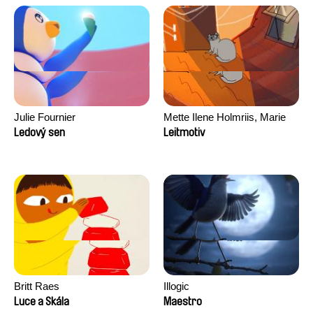
Julie Fournier
Mette Ilene Holmriis, Marie
Jørgensen, Jeanette
Ledový sen
Leitmotiv
Nørgaard, Marie Thorhauge
Britt Raes
Illogic
Luce a Skála
Maestro