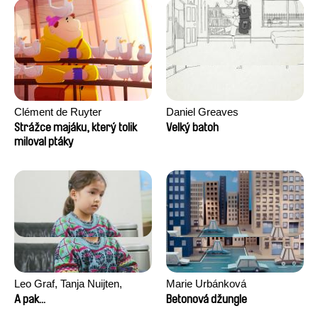
Clément de Ruyter
Daniel Greaves
Strážce majáku, který tolik
Velký batoh
miloval ptáky
Leo Graf, Tanja Nuijten,
Marie Urbánková
Raphael Stalder
A pak...
Betonová džungle