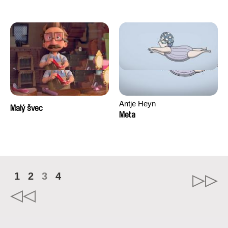
Antje Heyn
Malý švec
Meta
1
2
3
4