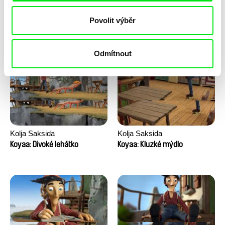
Anni Oja
Franka Sachse
Povolit výběr
Knír
Kočka a pták
Odmítnout
Kolja Saksida
Kolja Saksida
Koyaa: Divoké lehátko
Koyaa: Kluzké mýdlo