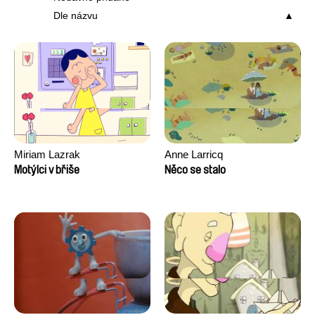
Dle názvu
Miriam Lazrak
Anne Larricq
Motýlci v břiše
Něco se stalo