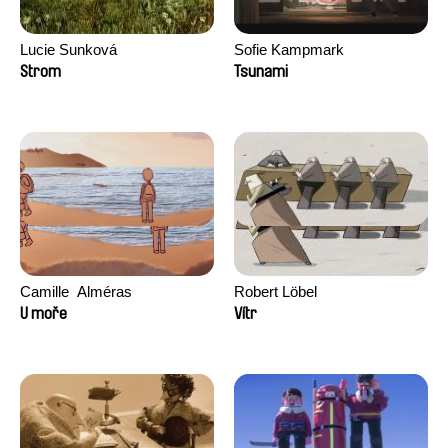
Lucie Sunková
Sofie Kampmark
Strom
Tsunami
Camille​ ​ ​Alméras
Robert Löbel
U moře
Vítr