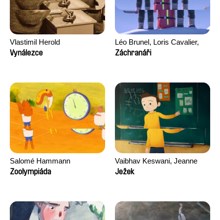
Vlastimil Herold
Léo Brunel, Loris Cavalier,
Camille Jalabert, Oscar Malet
Vynálezce
Záchranáři
Salomé Hammann
Vaibhav Keswani, Jeanne
Laureau, Colombine Majou,
Zoolympiáda
Ježek
Morgane Mattard, Kaisa
Pirttinen, Jong-ha Yoon