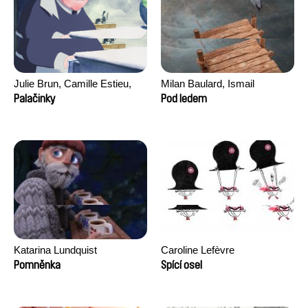
Julie Brun, Camille Estieu,
Milan Baulard, Ismail
Jiamin Peng
Berrahma, Flore Dupont,
Palačinky
Pod ledem
Laurie Estampes, Quentin
Nory, Hugo Potin
Katarina Lundquist
Caroline Lefèvre
Pomněnka
Spící osel