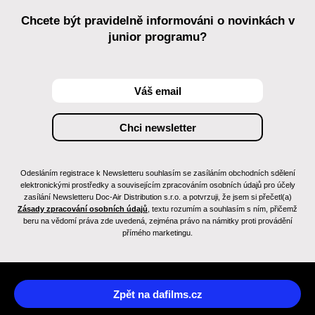
Chcete být pravidelně informováni o novinkách v
junior programu?
Odesláním registrace k Newsletteru souhlasím se zasíláním obchodních sdělení
elektronickými prostředky a souvisejícím zpracováním osobních údajů pro účely
zasílání Newsletteru Doc-Air Distribution s.r.o. a potvrzuji, že jsem si přečetl(a)
Zásady zpracování osobních údajů
, textu rozumím a souhlasím s ním, přičemž
beru na vědomí práva zde uvedená, zejména právo na námitky proti provádění
přímého marketingu.
Zpět na dafilms.cz