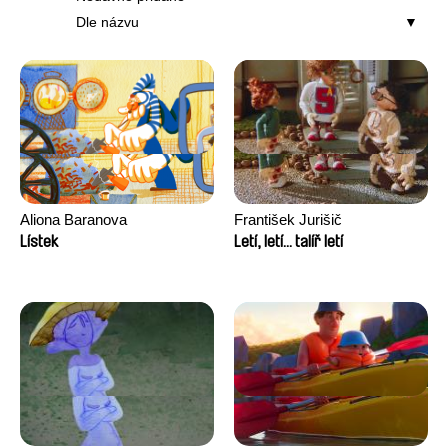
Dle názvu
Aliona Baranova
František Jurišič
Lístek
Letí, letí... talíř letí