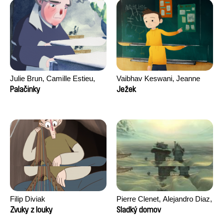
Julie Brun, Camille Estieu,
Vaibhav Keswani, Jeanne
Jiamin Peng
Laureau, Colombine Majou,
Palačinky
Ježek
Morgane Mattard, Kaisa
Pirttinen, Jong-ha Yoon
Filip Diviak
Pierre Clenet, Alejandro Diaz,
Romain Mazevet, Stéphane
Zvuky z louky
Sladký domov
Paccolat