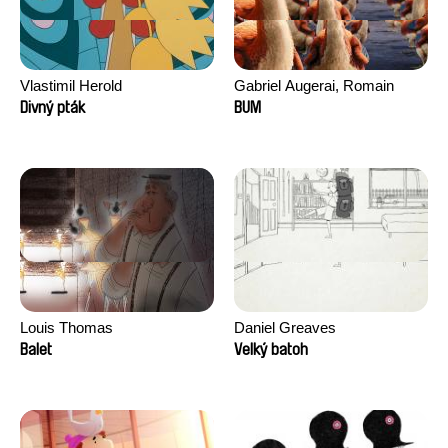
Vlastimil Herold
Gabriel Augerai, Romain
Augier, Laurie Pereira De
Divný pták
BUM
Figueiredo, Charles Di Cicco,
Yannick Jacquin
Louis Thomas
Daniel Greaves
Balet
Velký batoh