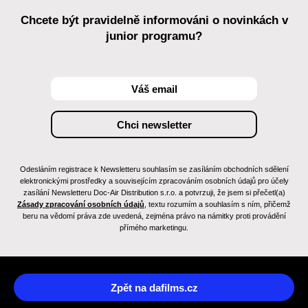
Chcete být pravidelně informováni o novinkách v
junior programu?
Odesláním registrace k Newsletteru souhlasím se zasíláním obchodních sdělení
elektronickými prostředky a souvisejícím zpracováním osobních údajů pro účely
zasílání Newsletteru Doc-Air Distribution s.r.o. a potvrzuji, že jsem si přečetl(a)
Zásady zpracování osobních údajů
, textu rozumím a souhlasím s ním, přičemž
beru na vědomí práva zde uvedená, zejména právo na námitky proti provádění
přímého marketingu.
Zpět na dafilms.cz