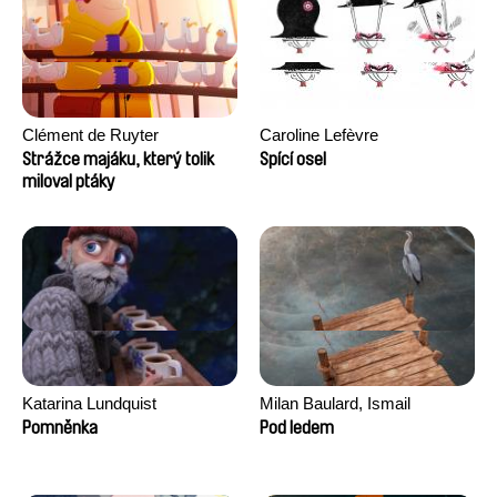
Clément de Ruyter
Caroline Lefèvre
Strážce majáku, který tolik
Spící osel
miloval ptáky
Katarina Lundquist
Milan Baulard, Ismail
Berrahma, Flore Dupont,
Pomněnka
Pod ledem
Laurie Estampes, Quentin
Nory, Hugo Potin