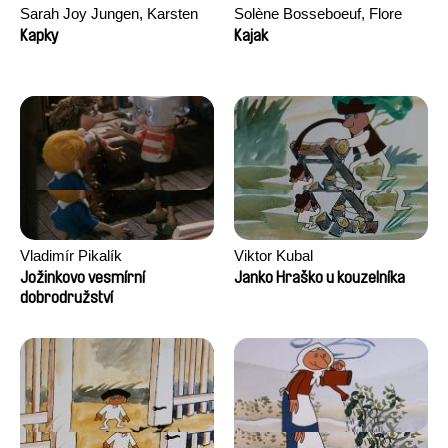
Sarah Joy Jungen, Karsten
Solène Bosseboeuf, Flore
Kjærulf-Hoop
Dechorgnat, Tiphaine Klein,
Kapky
Kajak
Auguste Lefort, Antoine Rossi
Vladimír Pikalík
Viktor Kubal
Jožinkovo vesmírní
Janko Hraško u kouzelníka
dobrodružství