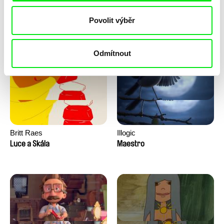
František Jurišič
Aliona Baranova
Povolit výběr
Letí, letí... talíř letí
Lístek
Odmítnout
Britt Raes
Illogic
Luce a Skála
Maestro