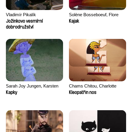
Vladimír Pikalík
Solène Bosseboeuf, Flore
Dechorgnat, Tiphaine Klein,
Jožinkovo vesmírní
Kajak
dobrodružství
Auguste Lefort, Antoine Rossi
Sarah Joy Jungen, Karsten
Chams Chitou, Charlotte
Kjærulf-Hoop
Lebreton, Lucie Loiseau,
Kapky
Kleopatřin nos
Mikahel Meah, Maxime
Monier, Marc
Razafindralambo, Aymeric
Rondol, Jonathan Salvi,
Anthony Trefleze