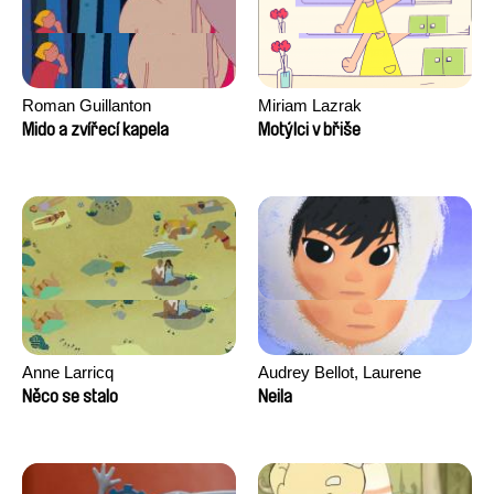
Roman Guillanton
Miriam Lazrak
Mido a zvířecí kapela
Motýlci v břiše
Anne Larricq
Audrey Bellot, Laurene
Desoutter, Amandine
Něco se stalo
Neila
Fernandes, Ludivine
Lahaeye, Lucas Langou,
David Tabar, Guillaume
Vezzoli, Eline Zhang