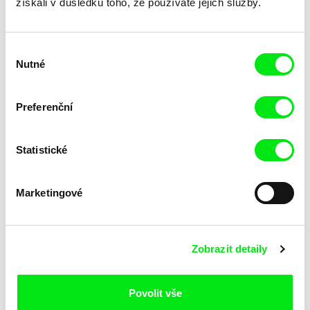
získali v důsledku toho, že používáte jejich služby.
Koyaa: Veselá vidlička
Kuličky
Výběr
Nutné
souhlasu
Preferenční
Statistické
Julie Fournier
Mette Ilene Holmriis, Marie
Jørgensen, Jeanette
Ledový sen
Leitmotiv
Nørgaard, Marie Thorhauge
Marketingové
Zobrazit detaily
Povolit vše