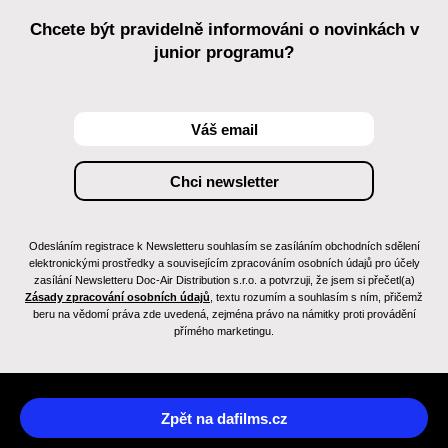
Chcete být pravidelně informováni o novinkách v
junior programu?
Odesláním registrace k Newsletteru souhlasím se zasíláním obchodních sdělení
elektronickými prostředky a souvisejícím zpracováním osobních údajů pro účely
zasílání Newsletteru Doc-Air Distribution s.r.o. a potvrzuji, že jsem si přečetl(a)
Zásady zpracování osobních údajů
, textu rozumím a souhlasím s ním, přičemž
beru na vědomí práva zde uvedená, zejména právo na námitky proti provádění
přímého marketingu.
Zpět na dafilms.cz