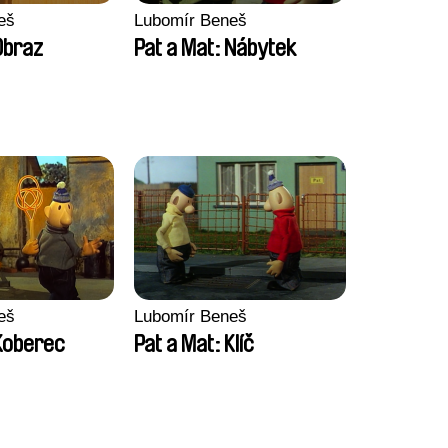
eš
Lubomír Beneš
Obraz
Pat a Mat: Nábytek
eš
Lubomír Beneš
 Koberec
Pat a Mat: Klíč