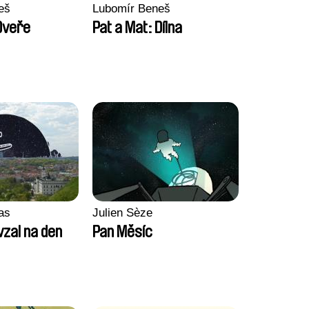
eš
Lubomír Beneš
Dveře
Pat a Mat: Dílna
as
Julien Sèze
vzal na den
Pan Měsíc