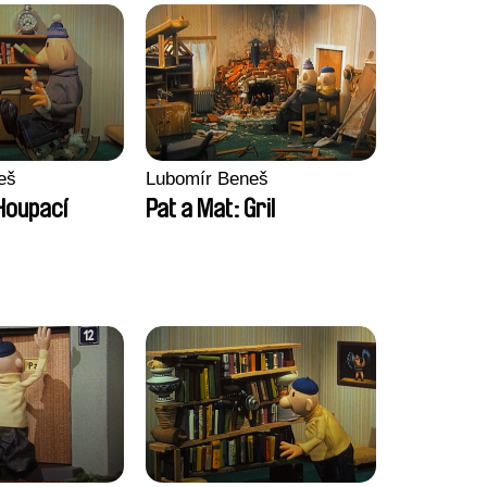
eš
Lubomír Beneš
Houpací
Pat a Mat: Gril