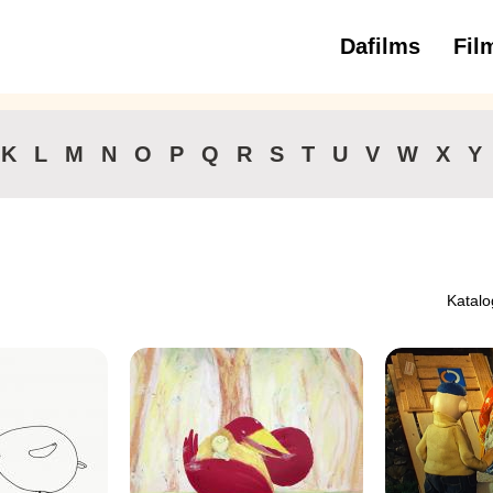
Dafilms
Fil
3 
K
L
M
N
O
P
Q
R
S
T
U
V
W
X
Y
Katalo