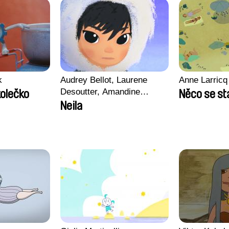
k
Audrey Bellot, Laurene
Anne Larricq
Desoutter, Amandine
olečko
Něco se st
Fernandes, Ludivine
Neila
Lahaeye, Lucas Langou,
David Tabar, Guillaume
Vezzoli, Eline Zhang