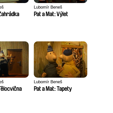
eš
Lubomír Beneš
 Zahrádka
Pat a Mat: Výlet
eš
Lubomír Beneš
Tělocvična
Pat a Mat: Tapety