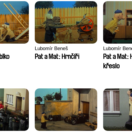
Lubomír Beneš
Lubomír Ben
blko
Pat a Mat: Hrnčíři
Pat a Mat: 
křeslo