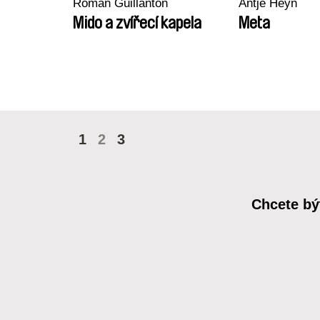
Roman Guillanton
Antje Heyn
Mido a zvířecí kapela
Meta
1
2
3
Chcete bý