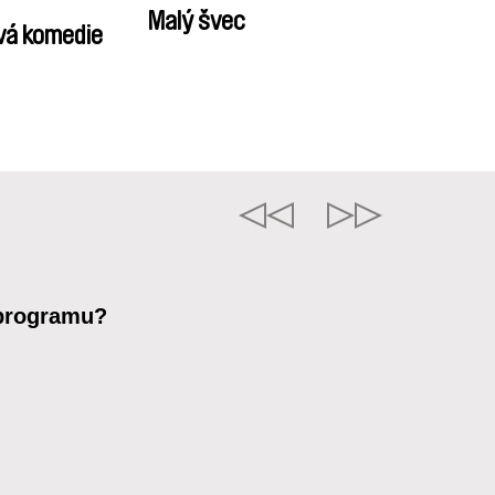
Malý švec
vá komedie
 programu?