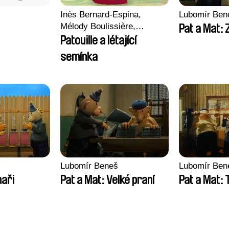
Inès Bernard-Espina,
Lubomír Ben
Mélody Boulissière,
Pat a Mat:
Clémentine Campos
Patouille a létající
semínka
Lubomír Beneš
Lubomír Ben
naři
Pat a Mat: Velké praní
Pat a Mat: 