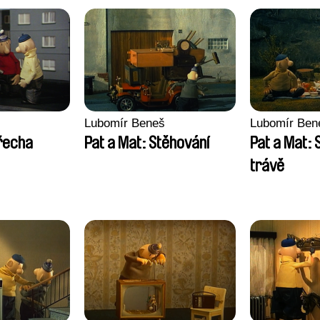
Lubomír Beneš
Lubomír Ben
třecha
Pat a Mat: Stěhování
Pat a Mat: 
trávě