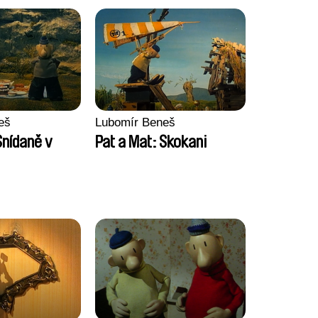
eš
Lubomír Beneš
Snídaně v
Pat a Mat: Skokani