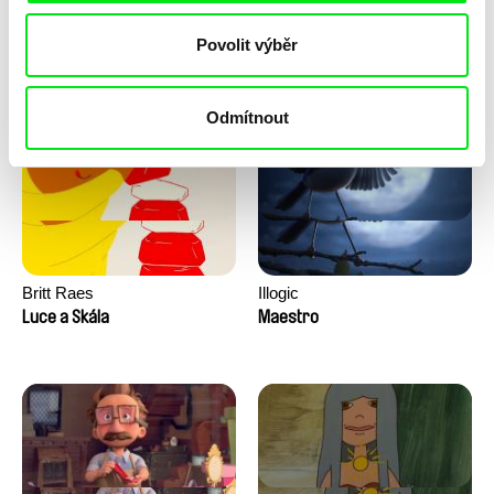
František Jurišič
Aliona Baranova
Povolit výběr
Letí, letí... talíř letí
Lístek
Odmítnout
Britt Raes
Illogic
Luce a Skála
Maestro