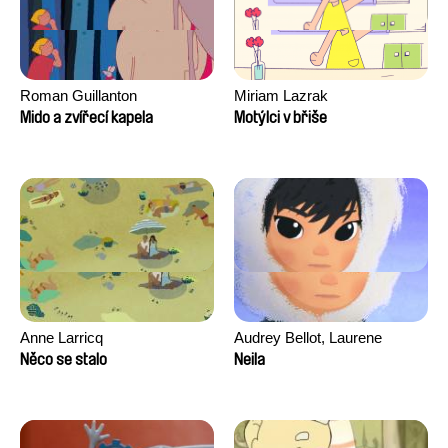
Roman Guillanton
Miriam Lazrak
Mido a zvířecí kapela
Motýlci v břiše
Anne Larricq
Audrey Bellot, Laurene
Desoutter, Amandine
Něco se stalo
Neila
Fernandes, Ludivine
Lahaeye, Lucas Langou,
David Tabar, Guillaume
Vezzoli, Eline Zhang