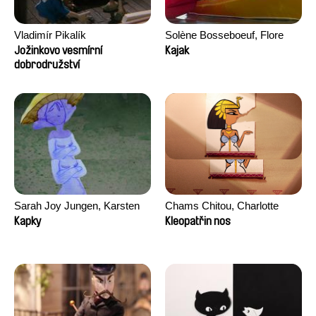
Vladimír Pikalík
Solène Bosseboeuf, Flore
Dechorgnat, Tiphaine Klein,
Jožinkovo vesmírní
Kajak
dobrodružství
Auguste Lefort, Antoine Rossi
Sarah Joy Jungen, Karsten
Chams Chitou, Charlotte
Kjærulf-Hoop
Lebreton, Lucie Loiseau,
Kapky
Kleopatřin nos
Mikahel Meah, Maxime
Monier, Marc
Razafindralambo, Aymeric
Rondol, Jonathan Salvi,
Anthony Trefleze