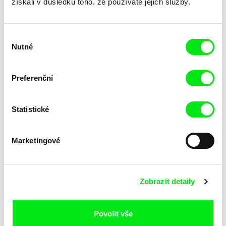
získali v důsledku toho, že používáte jejich služby.
Koyaa: Veselá vidlička
Kuličky
Výběr
Nutné
souhlasu
Preferenční
Statistické
Julie Fournier
Mette Ilene Holmriis, Marie
Jørgensen, Jeanette
Ledový sen
Leitmotiv
Nørgaard, Marie Thorhauge
Marketingové
Zobrazit detaily
Povolit vše