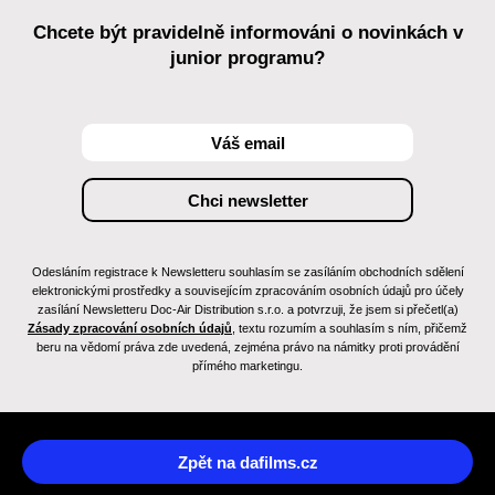
Chcete být pravidelně informováni o novinkách v
junior programu?
Odesláním registrace k Newsletteru souhlasím se zasíláním obchodních sdělení
elektronickými prostředky a souvisejícím zpracováním osobních údajů pro účely
zasílání Newsletteru Doc-Air Distribution s.r.o. a potvrzuji, že jsem si přečetl(a)
Zásady zpracování osobních údajů
, textu rozumím a souhlasím s ním, přičemž
beru na vědomí práva zde uvedená, zejména právo na námitky proti provádění
přímého marketingu.
Zpět na dafilms.cz