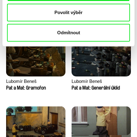
Lubomír Beneš
Lubomír Beneš
Povolit výběr
Pat a Mat: Houpací křeslo
Pat a Mat: Gril
Odmítnout
Lubomír Beneš
Lubomír Beneš
Pat a Mat: Gramofon
Pat a Mat: Generální úklid