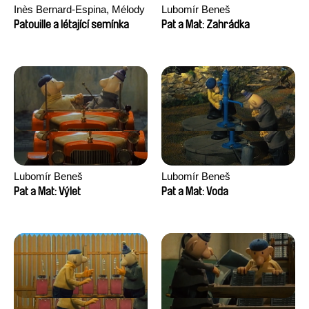
Inès Bernard-Espina, Mélody
Lubomír Beneš
Boulissière, Clémentine
Patouille a létající semínka
Pat a Mat: Zahrádka
Campos
Lubomír Beneš
Lubomír Beneš
Pat a Mat: Výlet
Pat a Mat: Voda