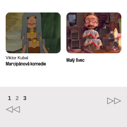
Viktor Kubal
Malý švec
Marcipánová komedie
1
2
3