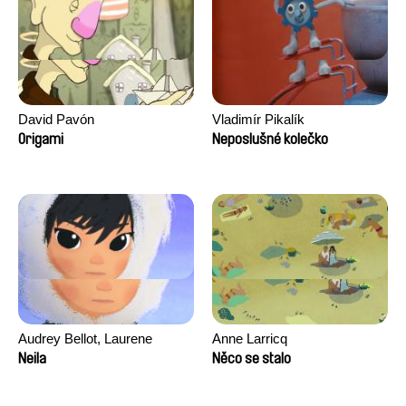
David Pavón
Vladimír Pikalík
Origami
Neposlušné kolečko
Audrey Bellot, Laurene
Anne Larricq
Desoutter, Amandine
Neila
Něco se stalo
Fernandes, Ludivine
Lahaeye, Lucas Langou,