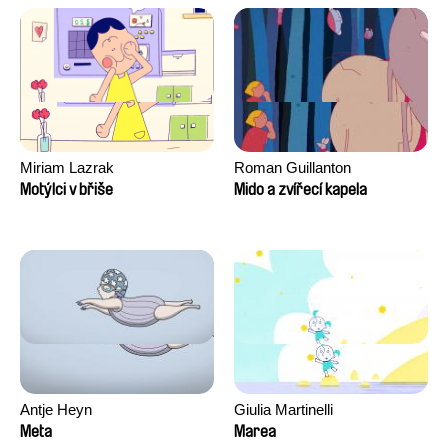
David Tabar, Guillaume
Vezzoli, Eline Zhang
Miriam Lazrak
Roman Guillanton
Motýlci v břiše
Mido a zvířecí kapela
Antje Heyn
Giulia Martinelli
Meta
Marea