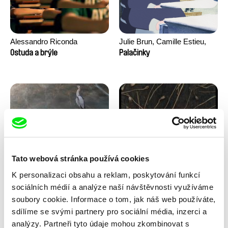
Alessandro Riconda
Julie Brun, Camille Estieu,
Jiamin Peng
Ostuda a brýle
Palačinky
Tato webová stránka používá cookies
Milan Baulard, Ismail
Květa Chaloupková
K personalizaci obsahu a reklam, poskytování funkcí
Berrahma, Flore Dupont,
(Přibylová)
Pod ledem
Pohádka z cukřenky
Laurie Estampes, Quentin
sociálních médií a analýze naší návštěvnosti využíváme
Nory, Hugo Potin
soubory cookie. Informace o tom, jak náš web používáte,
sdílíme se svými partnery pro sociální média, inzerci a
analýzy. Partneři tyto údaje mohou zkombinovat s