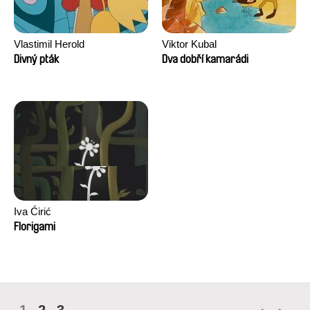
Vlastimil Herold
Viktor Kubal
Divný pták
Dva dobří kamarádi
Iva Ćirić
Florigami