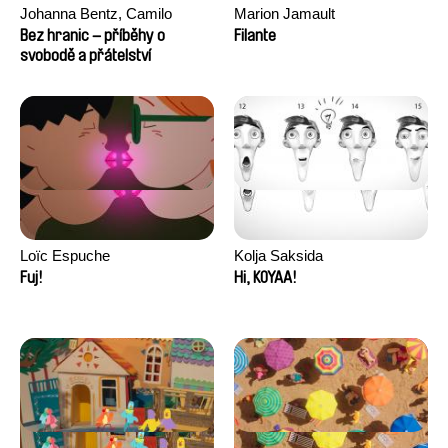
Johanna Bentz, Camilo
Marion Jamault
Colmenares, Sandra Dajani,
Bez hranic – příběhy o
Filante
Madeleine Dallmeyer, Nazgol
svobodě a přátelství
Emami, Diana Menestrey,
Khaled Nawal, Nada Riyad
Loïc Espuche
Kolja Saksida
Fuj!
Hi, KOYAA!