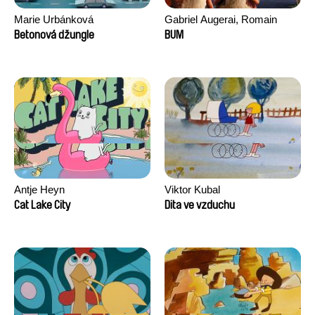
Marie Urbánková
Gabriel Augerai, Romain
Augier, Laurie Pereira De
Betonová džungle
BUM
Figueiredo, Charles Di Cicco,
Yannick Jacquin
Antje Heyn
Viktor Kubal
Cat Lake City
Dita ve vzduchu