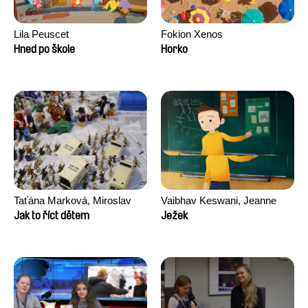
Lila Peuscet
Fokion Xenos
Hned po škole
Horko
Taťána Marková, Miroslav
Vaibhav Keswani, Jeanne
Trejtnar
Laureau, Colombine Majou,
Jak to říct dětem
Ježek
Morgane Mattard, Kaisa
Pirttinen, Jong-ha Yoon