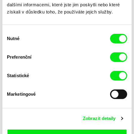
dalšími informacemi, které jste jim poskytli nebo které
získali v důsledku toho, že používáte jejich služby.
Výběr
Katarina Lundquist
Ru Kuwahata, Max Porter
Nutné
souhlasu
Pomněnka
Prázdný prostor
Preferenční
Statistické
Marketingové
Linda Kallistová Jablonská
Taye Cimon, Pierre Coëz,
Julie Groux, Sandra Leydier,
Psí láska
Růžový kód
Zobrazit detaily
Manuarii Morel, Romain
Seisson