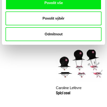
Povolit vše
Povolit výběr
Odmítnout
Katarzyna K. Pieróg
Sny a Důstojnost (workshop)
Sestra
Caroline Lefèvre
Spící osel