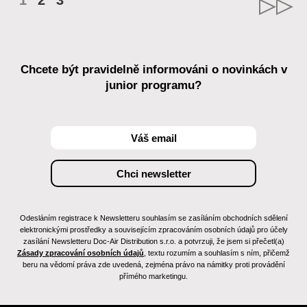
1
2
3
Chcete být pravidelně informováni o novinkách v
junior programu?
Odesláním registrace k Newsletteru souhlasím se zasíláním obchodních sdělení
elektronickými prostředky a souvisejícím zpracováním osobních údajů pro účely
zasílání Newsletteru Doc-Air Distribution s.r.o. a potvrzuji, že jsem si přečetl(a)
Zásady zpracování osobních údajů
, textu rozumím a souhlasím s ním, přičemž
beru na vědomí práva zde uvedená, zejména právo na námitky proti provádění
přímého marketingu.