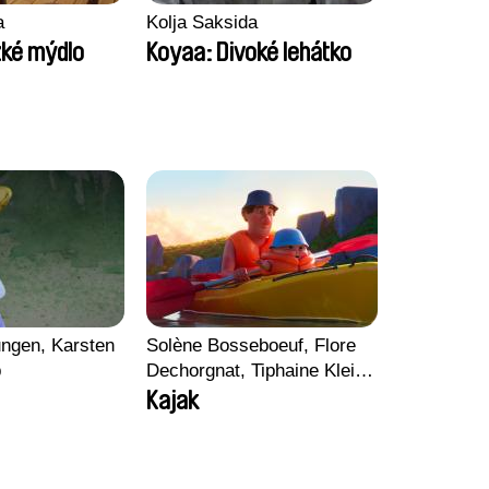
a
Kolja Saksida
zké mýdlo
Koyaa: Divoké lehátko
ngen, Karsten
Solène Bosseboeuf, Flore
p
Dechorgnat, Tiphaine Klein,
Auguste Lefort, Antoine
Kajak
Rossi