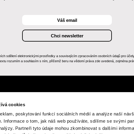
 sdělení elektronickými prostředky a souvisejícím zpracováním osobních údajů pro účely zas
 textu rozumím a souhlasím s ním, přičemž beru na vědomí práva zde uvedená, zejména práv
ívá cookies
reklam, poskytování funkcí sociálních médií a analýze naší návš
 Informace o tom, jak náš web používáte, sdílíme se svými par
analýzy. Partneři tyto údaje mohou zkombinovat s dalšími inform