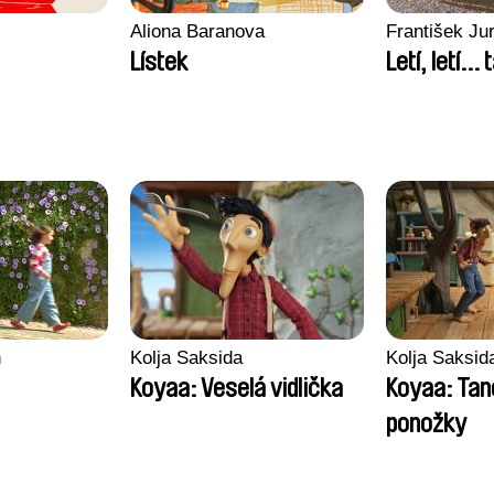
Aliona Baranova
František Jur
Lístek
Letí, letí... t
n
Kolja Saksida
Kolja Saksid
Koyaa: Veselá vidlička
Koyaa: Tanc
ponožky