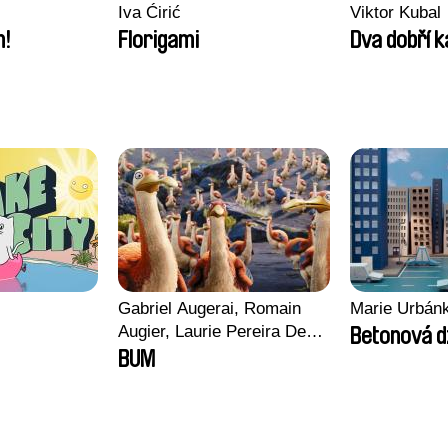
Iva Ćirić
Viktor Kubal
m!
Florigami
Dva dobří 
Gabriel Augerai, Romain
Marie Urbán
Augier, Laurie Pereira De
Betonová d
Figueiredo, Charles Di
BUM
Cicco, Yannick Jacquin