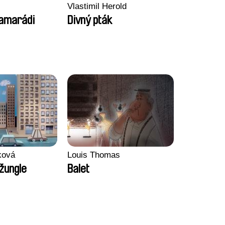
Vlastimil Herold
kamarádi
Divný pták
ková
Louis Thomas
žungle
Balet