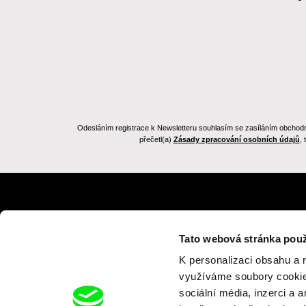
Odesláním registrace k Newsletteru souhlasím se zasíláním obchodních
přečetl(a)
Zásady zpracování osobních údajů
,
Zpět na dafilms.cz
Tato webová stránka použ
K personalizaci obsahu a 
využíváme soubory cookie.
sociální média, inzerci a 