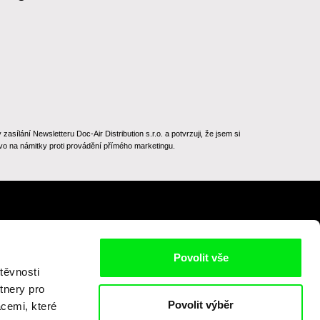
ílání Newsletteru Doc-Air Distribution s.r.o. a potvrzuji, že jsem si
o na námitky proti provádění přímého marketingu.
Na začátek stránky
Povolit vše
těvnosti
tnery pro
Povolit výběr
acemi, které