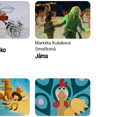
Markéta Kubátová
Smolíková
ško
Jáma