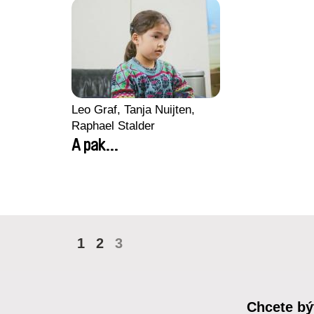
Leo Graf, Tanja Nuijten,
Raphael Stalder
A pak...
1
2
3
Chcete bý