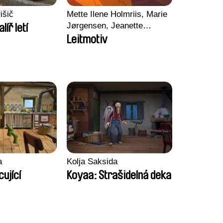
išič
Mette Ilene Holmriis, Marie
Jørgensen, Jeanette
alíř letí
Nørgaard, Marie Thorhauge
Leitmotiv
a
Kolja Saksida
ující
Koyaa: Strašidelná deka