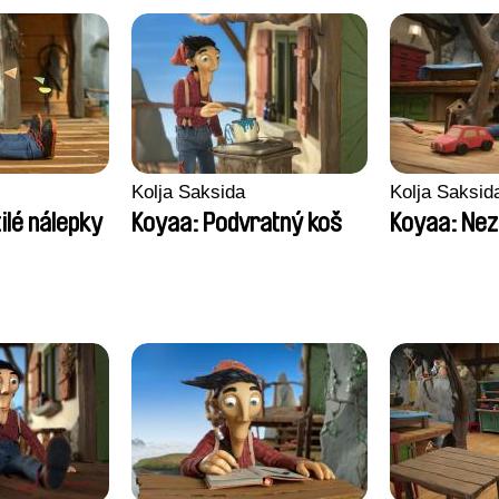
Kolja Saksida
Kolja Saksid
ilé nálepky
Koyaa: Podvratný koš
Koyaa: Nez