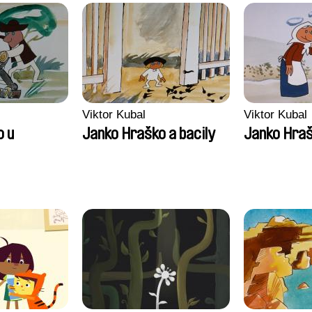
Anthony Trefleze
Viktor Kubal
Viktor Kubal
o u
Janko Hraško a bacily
Janko Hra