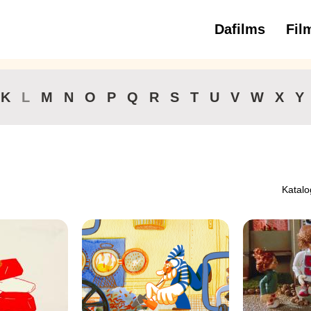
Dafilms
Fil
3 
K
L
M
N
O
P
Q
R
S
T
U
V
W
X
Y
Katalo