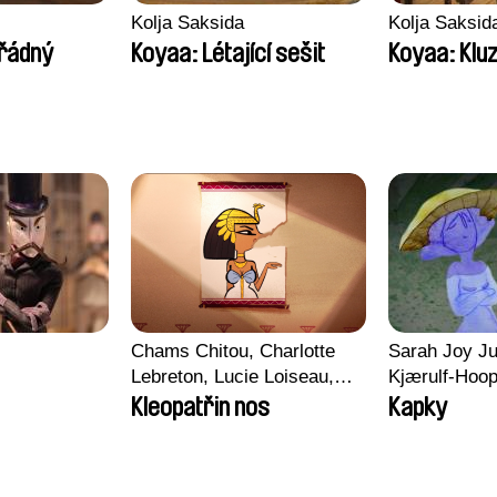
Kolja Saksida
Kolja Saksid
řádný
Koyaa: Létající sešit
Koyaa: Klu
Chams Chitou, Charlotte
Sarah Joy Ju
Lebreton, Lucie Loiseau,
Kjærulf-Hoo
Mikahel Meah, Maxime
Kleopatřin nos
Kapky
Monier, Marc
Razafindralambo, Aymeric
Rondol, Jonathan Salvi,