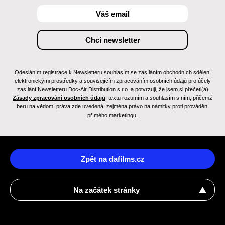
Odesláním registrace k Newsletteru souhlasím se zasíláním obchodních sdělení
elektronickými prostředky a souvisejícím zpracováním osobních údajů pro účely
zasílání Newsletteru Doc-Air Distribution s.r.o. a potvrzuji, že jsem si přečetl(a)
Zásady zpracování osobních údajů
, textu rozumím a souhlasím s ním, přičemž
beru na vědomí práva zde uvedená, zejména právo na námitky proti provádění
přímého marketingu.
Zpět na dafilms.cz
Na začátek stránky