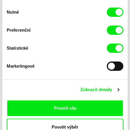
Výběr
Nutné
souhlasu
Preferenční
Statistické
Lubomír Beneš
Lubomír Beneš
Pat a Mat: Tapety
Pat a Mat: Tělocvična
Marketingové
Zobrazit detaily
Povolit vše
Lubomír Beneš
Lubomír Beneš
Povolit výběr