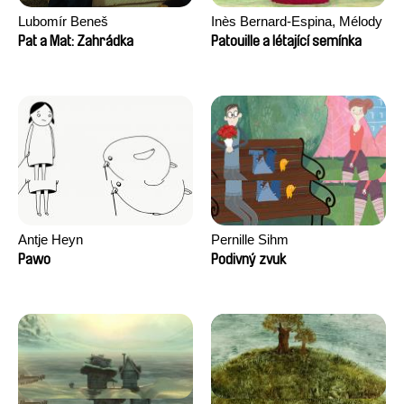
Lubomír Beneš
Inès Bernard-Espina, Mélody
Boulissière, Clémentine
Pat a Mat: Zahrádka
Patouille a létající semínka
Campos
Antje Heyn
Pernille Sihm
Pawo
Podivný zvuk