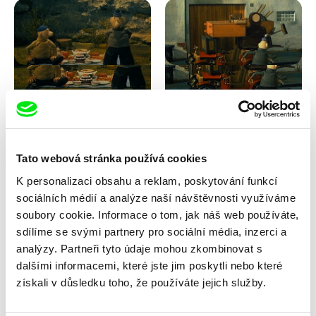
Lubomír Beneš
Lubomír Beneš
Pat a Mat: Snídaně v trávě
Pat a Mat: Stěhování
Tato webová stránka používá cookies
K personalizaci obsahu a reklam, poskytování funkcí
sociálních médií a analýze naší návštěvnosti využíváme
soubory cookie. Informace o tom, jak náš web používáte,
sdílíme se svými partnery pro sociální média, inzerci a
analýzy. Partneři tyto údaje mohou zkombinovat s
dalšími informacemi, které jste jim poskytli nebo které
Lubomír Beneš
Lubomír Beneš
získali v důsledku toho, že používáte jejich služby.
Pat a Mat: Střecha
Pat a Mat: Světlo