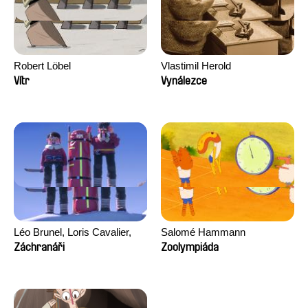
Robert Löbel
Vlastimil Herold
Vítr
Vynálezce
Léo Brunel, Loris Cavalier,
Salomé Hammann
Camille Jalabert, Oscar Malet
Záchranáři
Zoolympiáda