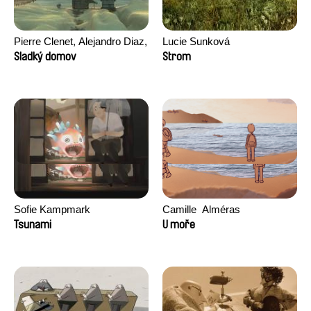
Pierre Clenet, Alejandro Diaz,
Lucie Sunková
Romain Mazevet, Stéphane
Sladký domov
Strom
Paccolat
Sofie Kampmark
Camille​ ​ ​Alméras
Tsunami
U moře