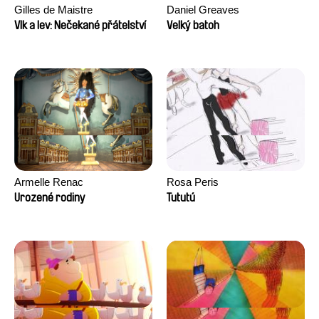
Gilles de Maistre
Daniel Greaves
Vlk a lev: Nečekané přátelství
Velký batoh
Armelle Renac
Rosa Peris
Urozené rodiny
Tututú