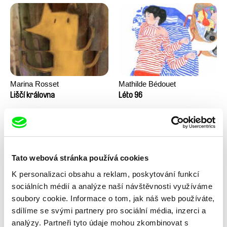
Marina Rosset
Mathilde Bédouet
Liščí královna
Léto 96
Tato webová stránka používá cookies
K personalizaci obsahu a reklam, poskytování funkcí
sociálních médií a analýze naší návštěvnosti využíváme
soubory cookie. Informace o tom, jak náš web používáte,
sdílíme se svými partnery pro sociální média, inzerci a
Junior Chats: Rozhovory s
Junior Chats: Rozhovor se
návštěvníky festivalu
Zuzanou Piussi
analýzy. Partneři tyto údaje mohou zkombinovat s