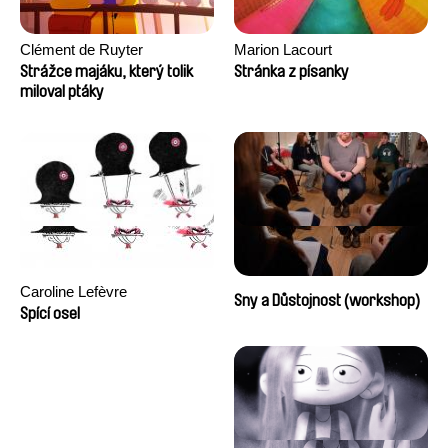
Clément de Ruyter
Marion Lacourt
Strážce majáku, který tolik
Stránka z písanky
miloval ptáky
Caroline Lefèvre
Sny a Důstojnost (workshop)
Spící osel