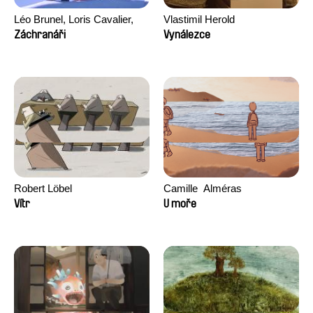
Léo Brunel, Loris Cavalier,
Vlastimil Herold
Camille Jalabert, Oscar Malet
Záchranáři
Vynálezce
Robert Löbel
Camille​ ​ ​Alméras
Vítr
U moře