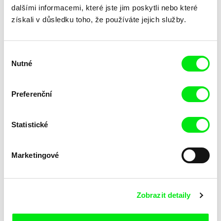
dalšími informacemi, které jste jim poskytli nebo které
získali v důsledku toho, že používáte jejich služby.
Výběr
Nutné
souhlasu
Junior Chats: Rozhovor s
Junior Chats: Filmařský
Preferenční
Petrem Kerekesem
workshop na Ji.hlava dětem
2024
Statistické
Marketingové
Zobrazit detaily
Junior Chats s Jindřichem
Junior Chats s Harunou
Andršem
Honcoop