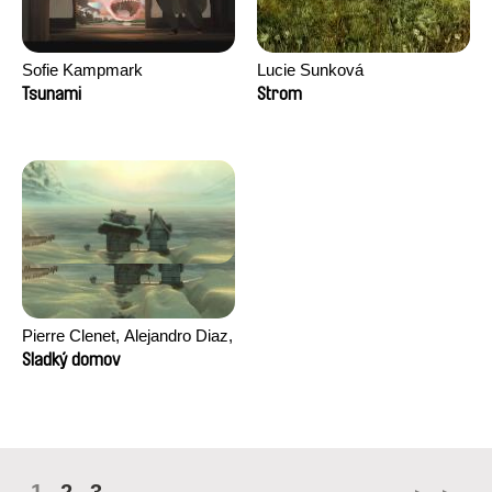
Sofie Kampmark
Lucie Sunková
Tsunami
Strom
Pierre Clenet, Alejandro Diaz,
Romain Mazevet, Stéphane
Sladký domov
Paccolat