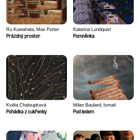
Ru Kuwahata, Max Porter
Katarina Lundquist
Prázdný prostor
Pomněnka
Květa Chaloupková
Milan Baulard, Ismail
(Přibylová)
Berrahma, Flore Dupont,
Pohádka z cukřenky
Pod ledem
Laurie Estampes, Quentin
Nory, Hugo Potin