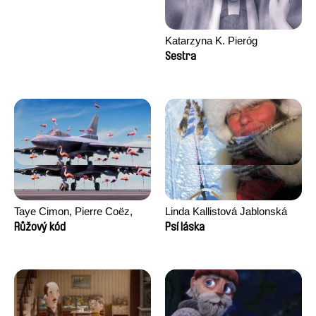
Katarzyna K. Pieróg
Sestra
Taye Cimon, Pierre Coëz,
Linda Kallistová Jablonská
Julie Groux, Sandra Leydier,
Růžový kód
Psí láska
Manuarii Morel, Romain
Seisson