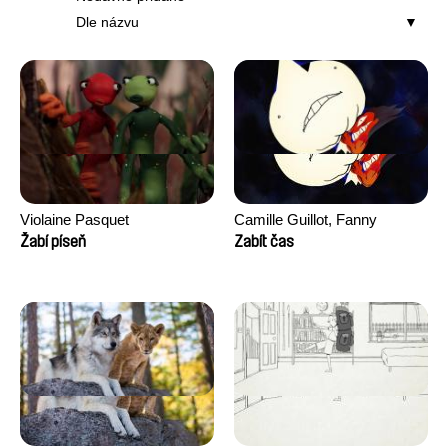
Dle názvu
Violaine Pasquet
Camille Guillot, Fanny
Hagdahl Sörebo, Aleksandra
Žabí píseň
Zabít čas
Krechman, Sarah Naciri,
Morgane Ravelonary,
Valentine Zhang