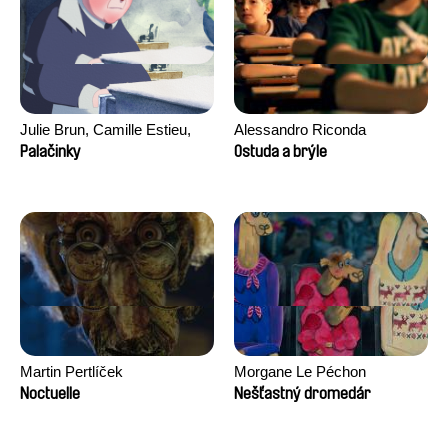
Julie Brun, Camille Estieu,
Alessandro Riconda
Jiamin Peng
Palačinky
Ostuda a brýle
Martin Pertlíček
Morgane Le Péchon
Noctuelle
Nešťastný dromedár