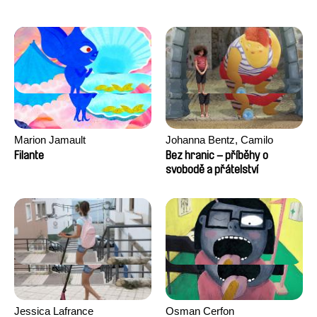
Marion Jamault
Johanna Bentz, Camilo
Colmenares, Sandra Dajani,
Filante
Bez hranic – příběhy o
Madeleine Dallmeyer, Nazgol
svobodě a přátelství
Emami, Diana Menestrey,
Khaled Nawal, Nada Riyad
Jessica Lafrance
Osman Cerfon