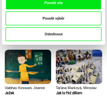
Povolit vše
Povolit výběr
Odmítnout
Junior Chats s Gretou
Junior Chats a TV Klapka
Stocklassa
Vaibhav Keswani, Jeanne
Taťána Marková, Miroslav
Laureau, Colombine Majou,
Trejtnar
Ježek
Jak to říct dětem
Morgane Mattard, Kaisa
Pirttinen, Jong-ha Yoon