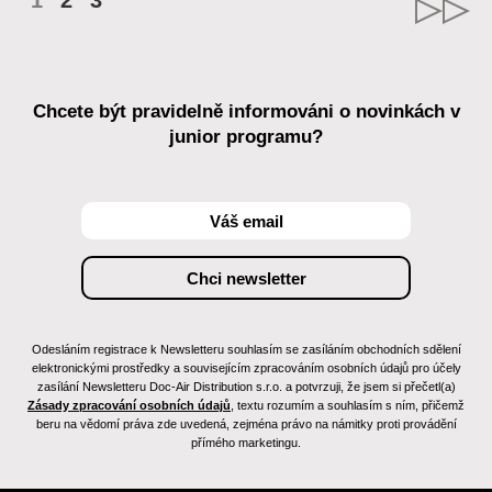
1
2
3
Chcete být pravidelně informováni o novinkách v
junior programu?
Odesláním registrace k Newsletteru souhlasím se zasíláním obchodních sdělení
elektronickými prostředky a souvisejícím zpracováním osobních údajů pro účely
zasílání Newsletteru Doc-Air Distribution s.r.o. a potvrzuji, že jsem si přečetl(a)
Zásady zpracování osobních údajů
, textu rozumím a souhlasím s ním, přičemž
beru na vědomí práva zde uvedená, zejména právo na námitky proti provádění
přímého marketingu.