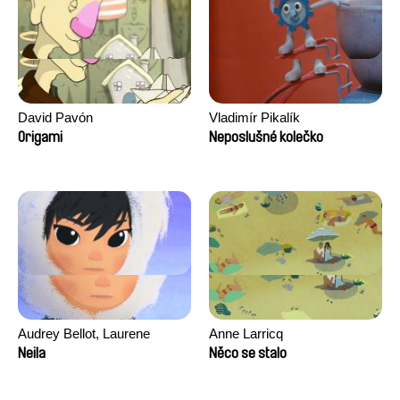
David Pavón
Vladimír Pikalík
Origami
Neposlušné kolečko
Audrey Bellot, Laurene
Anne Larricq
Desoutter, Amandine
Neila
Něco se stalo
Fernandes, Ludivine
Lahaeye, Lucas Langou,