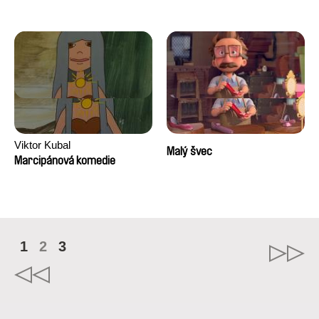
Viktor Kubal
Malý švec
Marcipánová komedie
1
2
3