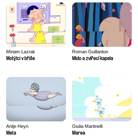
David Tabar, Guillaume
Vezzoli, Eline Zhang
Miriam Lazrak
Roman Guillanton
Motýlci v břiše
Mido a zvířecí kapela
Antje Heyn
Giulia Martinelli
Meta
Marea