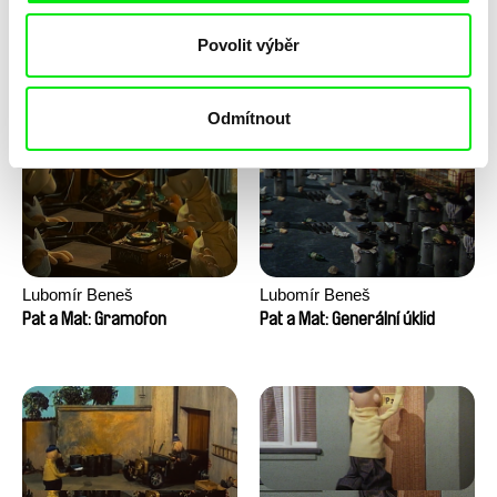
Lubomír Beneš
Lubomír Beneš
Povolit výběr
Pat a Mat: Houpací křeslo
Pat a Mat: Gril
Odmítnout
Lubomír Beneš
Lubomír Beneš
Pat a Mat: Gramofon
Pat a Mat: Generální úklid