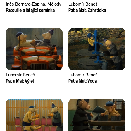
Inès Bernard-Espina, Mélody
Lubomír Beneš
Boulissière, Clémentine
Patouille a létající semínka
Pat a Mat: Zahrádka
Campos
Lubomír Beneš
Lubomír Beneš
Pat a Mat: Výlet
Pat a Mat: Voda