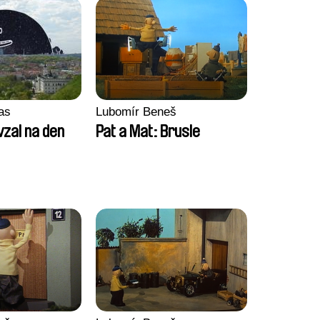
as
Lubomír Beneš
vzal na den
Pat a Mat: Brusle