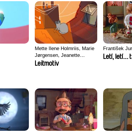
Mette Ilene Holmriis, Marie
František Jur
Jørgensen, Jeanette
Letí, letí... t
Nørgaard, Marie Thorhauge
Leitmotiv