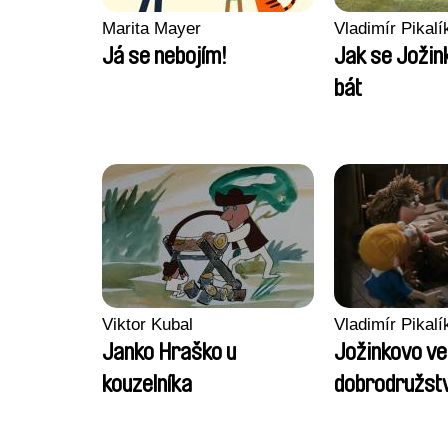
Marita Mayer
Vladimír Pikalí
Já se nebojím!
Jak se Jožin
bát
Viktor Kubal
Vladimír Pikalí
Janko Hraško u
Jožinkovo ve
kouzelníka
dobrodružstv