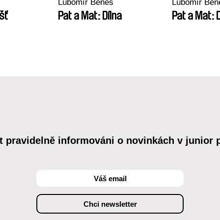
Lubomír Beneš
Lubomír Ben
šť
Pat a Mat: Dílna
Pat a Mat: 
t pravidelně informováni o novinkách v junior