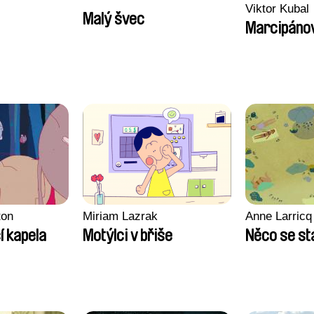
Viktor Kubal
Malý švec
Marcipáno
ton
Miriam Lazrak
Anne Larricq
í kapela
Motýlci v břiše
Něco se st