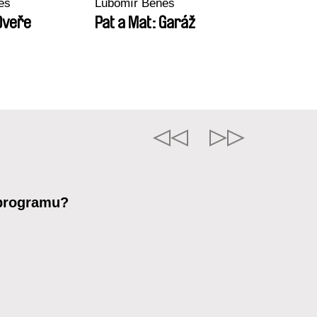
eš
Lubomír Beneš
Dveře
Pat a Mat: Garáž
 programu?