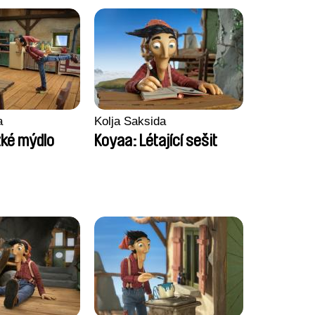
Anthony Trefleze
a
Kolja Saksida
zké mýdlo
Koyaa: Létající sešit