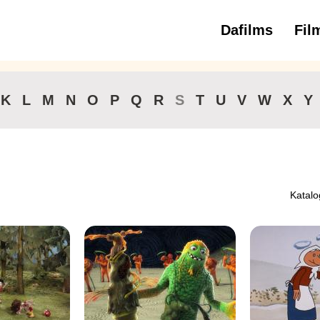
Dafilms
Fil
3 
K
L
M
N
O
P
Q
R
S
T
U
V
W
X
Y
Katalo