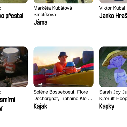
k
Markéta Kubátová
Viktor Kubal
Smolíková
ko přestal
Janko Hra
Jáma
k
Solène Bosseboeuf, Flore
Sarah Joy Ju
Dechorgnat, Tiphaine Klein,
Kjærulf-Hoo
smírní
Auguste Lefort, Antoine
Kajak
Kapky
í
Rossi