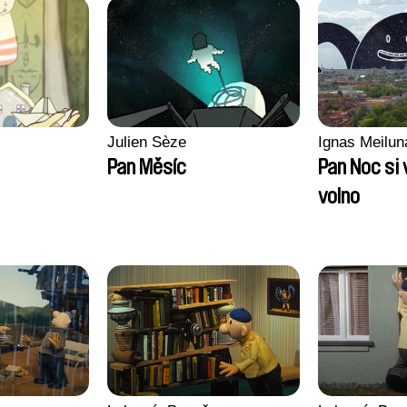
Julien Sèze
Ignas Meilun
Pan Měsíc
Pan Noc si 
volno