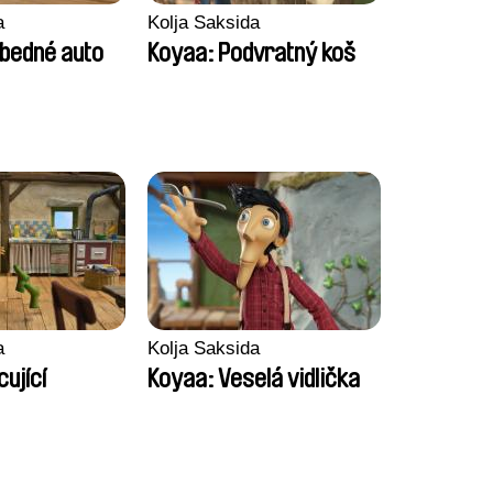
a
Kolja Saksida
bedné auto
Koyaa: Podvratný koš
a
Kolja Saksida
ující
Koyaa: Veselá vidlička