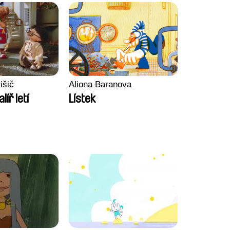
išič
Aliona Baranova
alíř letí
Lístek