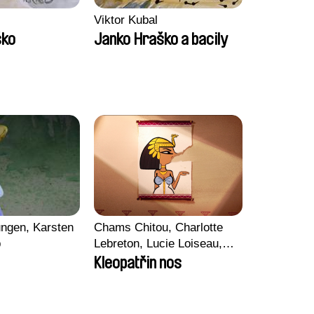
Viktor Kubal
ško
Janko Hraško a bacily
ngen, Karsten
Chams Chitou, Charlotte
p
Lebreton, Lucie Loiseau,
Mikahel Meah, Maxime
Kleopatřin nos
Monier, Marc
Razafindralambo, Aymeric
Rondol, Jonathan Salvi,