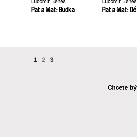
Lubomír Beneš
Lubomír Beneš
Pat a Mat: Budka
Pat a Mat: Dé
1
2
3
Chcete bý