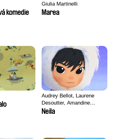
Giulia Martinelli
vá komedie
Marea
Audrey Bellot, Laurene
Desoutter, Amandine
alo
Fernandes, Ludivine
Neila
Lahaeye, Lucas Langou,
David Tabar, Guillaume
Vezzoli, Eline Zhang