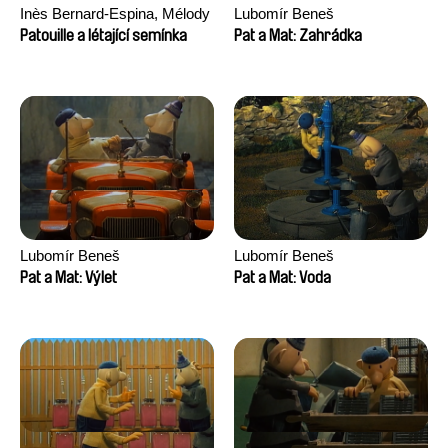
Inès Bernard-Espina, Mélody
Lubomír Beneš
Boulissière, Clémentine
Patouille a létající semínka
Pat a Mat: Zahrádka
Campos
Lubomír Beneš
Lubomír Beneš
Pat a Mat: Výlet
Pat a Mat: Voda