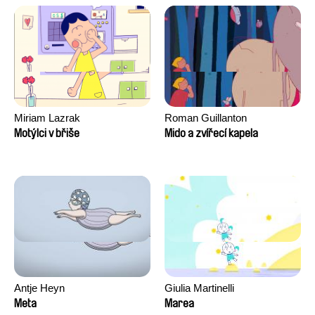
David Tabar, Guillaume
Vezzoli, Eline Zhang
Miriam Lazrak
Roman Guillanton
Motýlci v břiše
Mido a zvířecí kapela
Antje Heyn
Giulia Martinelli
Meta
Marea