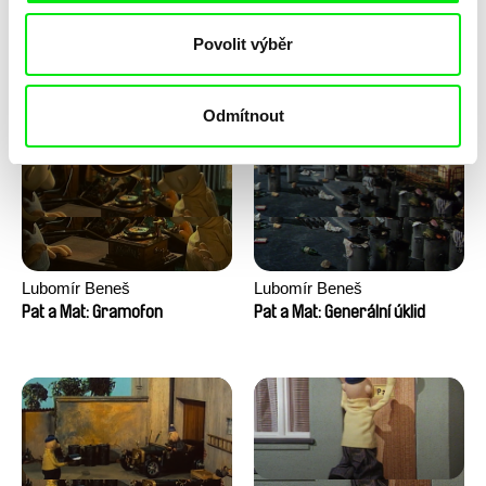
Lubomír Beneš
Lubomír Beneš
Povolit výběr
Pat a Mat: Houpací křeslo
Pat a Mat: Gril
Odmítnout
Lubomír Beneš
Lubomír Beneš
Pat a Mat: Gramofon
Pat a Mat: Generální úklid