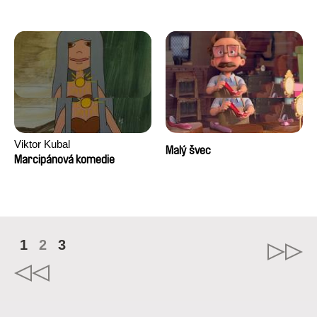
Viktor Kubal
Malý švec
Marcipánová komedie
1
2
3