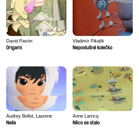
David Pavón
Vladimír Pikalík
Origami
Neposlušné kolečko
Audrey Bellot, Laurene
Anne Larricq
Desoutter, Amandine
Neila
Něco se stalo
Fernandes, Ludivine
Lahaeye, Lucas Langou,