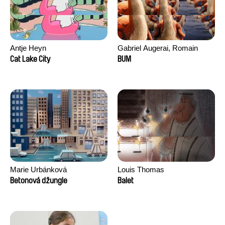
Antje Heyn
Gabriel Augerai, Romain
Augier, Laurie Pereira De
Cat Lake City
BUM
Figueiredo, Charles Di Cicco,
Yannick Jacquin
Marie Urbánková
Louis Thomas
Betonová džungle
Balet