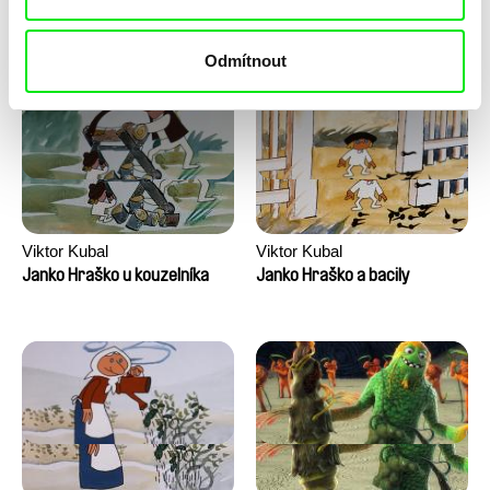
Dechorgnat, Tiphaine Klein,
Kajak
Jožinkovo vesmírní
Auguste Lefort, Antoine Rossi
dobrodružství
Odmítnout
Viktor Kubal
Viktor Kubal
Janko Hraško u kouzelníka
Janko Hraško a bacily