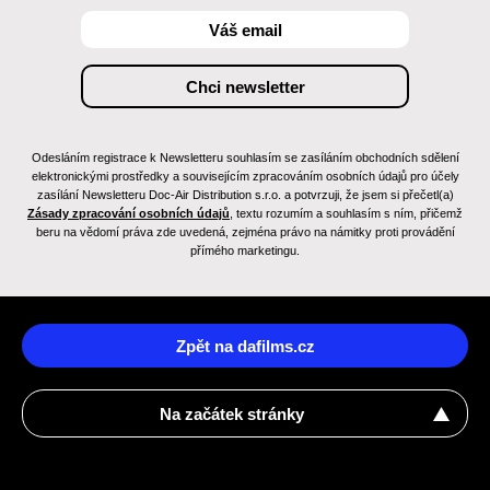
Odesláním registrace k Newsletteru souhlasím se zasíláním obchodních sdělení
elektronickými prostředky a souvisejícím zpracováním osobních údajů pro účely
zasílání Newsletteru Doc-Air Distribution s.r.o. a potvrzuji, že jsem si přečetl(a)
Zásady zpracování osobních údajů
, textu rozumím a souhlasím s ním, přičemž
beru na vědomí práva zde uvedená, zejména právo na námitky proti provádění
přímého marketingu.
Zpět na dafilms.cz
Na začátek stránky