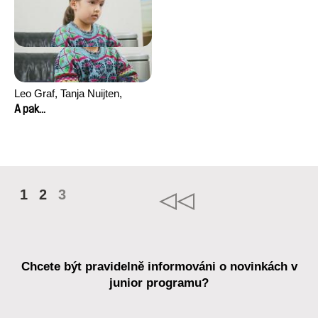
Leo Graf, Tanja Nuijten,
Raphael Stalder
A pak...
1
2
3
Chcete být pravidelně informováni o novinkách v
junior programu?