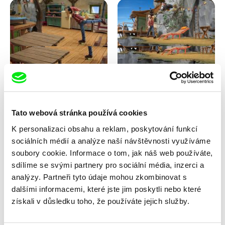
Kolja Saksida
Kolja Saksida
Koyaa: Kluzké mýdlo
Koyaa: Divoké lehátko
Tato webová stránka používá cookies
K personalizaci obsahu a reklam, poskytování funkcí
sociálních médií a analýze naší návštěvnosti využíváme
soubory cookie. Informace o tom, jak náš web používáte,
sdílíme se svými partnery pro sociální média, inzerci a
analýzy. Partneři tyto údaje mohou zkombinovat s
dalšími informacemi, které jste jim poskytli nebo které
Franka Sachse
Anni Oja
získali v důsledku toho, že používáte jejich služby.
Kočka a pták
Knír