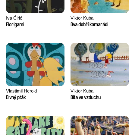
Iva Ćirić
Viktor Kubal
Florigami
Dva dobří kamarádi
Vlastimil Herold
Viktor Kubal
Divný pták
Dita ve vzduchu