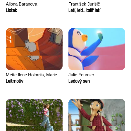
Aliona Baranova
František Jurišič
Lístek
Letí, letí... talíř letí
Mette Ilene Holmriis, Marie
Julie Fournier
Jørgensen, Jeanette
Leitmotiv
Ledový sen
Nørgaard, Marie Thorhauge