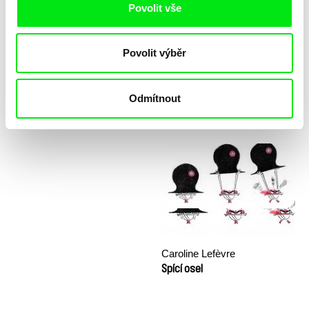
Povolit vše
Povolit výběr
Odmítnout
Katarzyna K. Pieróg
Sny a Důstojnost (workshop)
Sestra
Caroline Lefèvre
Spící osel