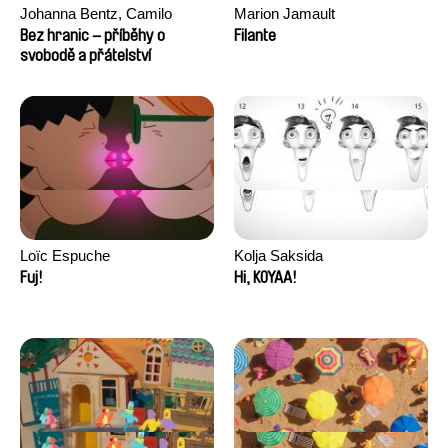
Johanna Bentz, Camilo
Marion Jamault
Colmenares, Sandra Dajani,
Bez hranic – příběhy o
Filante
Madeleine Dallmeyer, Nazgol
svobodě a přátelství
Emami, Diana Menestrey,
Khaled Nawal, Nada Riyad
Loïc Espuche
Kolja Saksida
Fuj!
Hi, KOYAA!