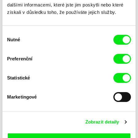
dalšími informacemi, které jste jim poskytli nebo které
získali v důsledku toho, že používáte jejich služby.
Výběr
Katarina Lundquist
Ru Kuwahata, Max Porter
Nutné
souhlasu
Pomněnka
Prázdný prostor
Preferenční
Statistické
Marketingové
Linda Kallistová Jablonská
Taye Cimon, Pierre Coëz,
Julie Groux, Sandra Leydier,
Psí láska
Růžový kód
Zobrazit detaily
Manuarii Morel, Romain
Seisson