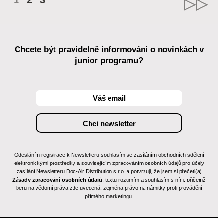
1
2
3
Chcete být pravidelně informováni o novinkách v
junior programu?
Odesláním registrace k Newsletteru souhlasím se zasíláním obchodních sdělení
elektronickými prostředky a souvisejícím zpracováním osobních údajů pro účely
zasílání Newsletteru Doc-Air Distribution s.r.o. a potvrzuji, že jsem si přečetl(a)
Zásady zpracování osobních údajů
, textu rozumím a souhlasím s ním, přičemž
beru na vědomí práva zde uvedená, zejména právo na námitky proti provádění
přímého marketingu.