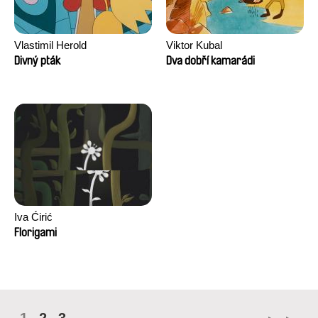
Vlastimil Herold
Viktor Kubal
Divný pták
Dva dobří kamarádi
Iva Ćirić
Florigami