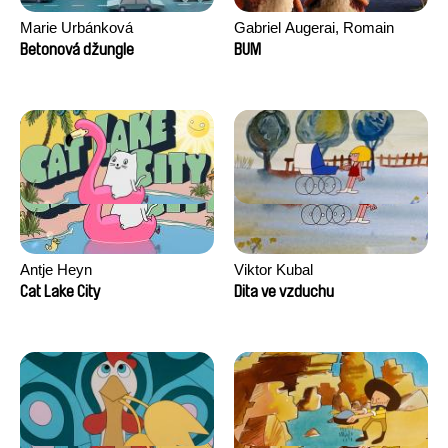
Marie Urbánková
Gabriel Augerai, Romain
Augier, Laurie Pereira De
Betonová džungle
BUM
Figueiredo, Charles Di Cicco,
Yannick Jacquin
Antje Heyn
Viktor Kubal
Cat Lake City
Dita ve vzduchu