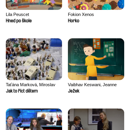
Lila Peuscet
Fokion Xenos
Hned po škole
Horko
Taťána Marková, Miroslav
Vaibhav Keswani, Jeanne
Trejtnar
Laureau, Colombine Majou,
Jak to říct dětem
Ježek
Morgane Mattard, Kaisa
Pirttinen, Jong-ha Yoon