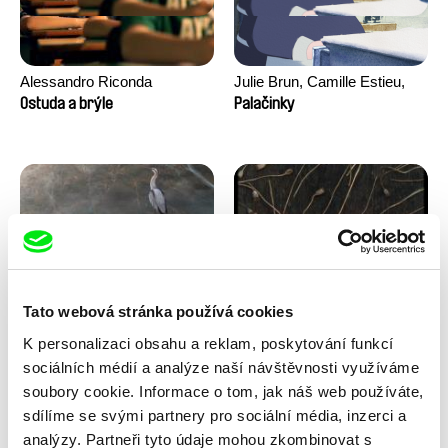
Alessandro Riconda
Julie Brun, Camille Estieu,
Jiamin Peng
Ostuda a brýle
Palačinky
Tato webová stránka používá cookies
Milan Baulard, Ismail
Květa Chaloupková
K personalizaci obsahu a reklam, poskytování funkcí
Berrahma, Flore Dupont,
(Přibylová)
Pod ledem
Pohádka z cukřenky
Laurie Estampes, Quentin
sociálních médií a analýze naší návštěvnosti využíváme
Nory, Hugo Potin
soubory cookie. Informace o tom, jak náš web používáte,
sdílíme se svými partnery pro sociální média, inzerci a
analýzy. Partneři tyto údaje mohou zkombinovat s