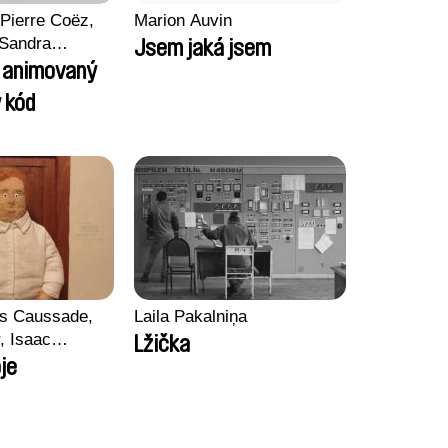
Pierre Coëz,
Marion Auvin
 Sandra
Jsem jaká jsem
arii Morel,
l animovaný
son
 kód
ss Caussade,
Laila Pakalniņa
r, Isaac
Lžička
je