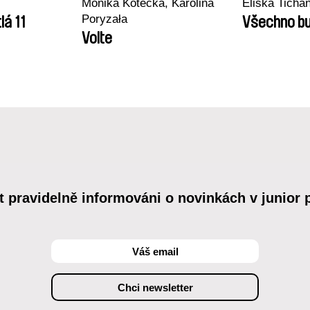
Monika Kotecka, Karolina
Eliška Tichá
Poryzała
lá 11
Všechno bu
Volte
t pravidelně informováni o novinkách v junior