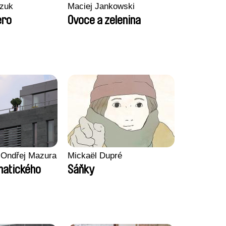
zuk
Maciej Jankowski
ero
Ovoce a zelenina
 Ondřej Mazura
Mickaël Dupré
imatického
Sáňky