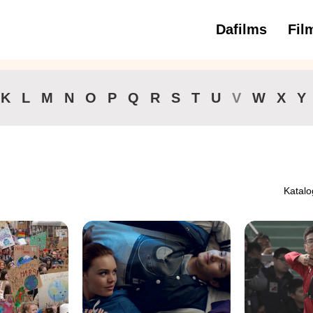
Dafilms
Fil
3 
K
L
M
N
O
P
Q
R
S
T
U
V
W
X
Y
Katalo