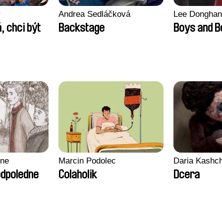
r
Andrea Sedláčková
Lee Donghan
, chci být
Backstage
Boys and 
gne
Marcin Podolec
Daria Kashc
odpoledne
Colaholik
Dcera