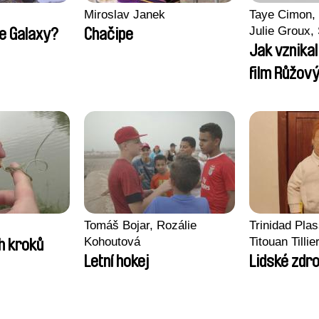
Miroslav Janek
Taye Cimon, 
Julie Groux,
he Galaxy?
Chačipe
Leydier, Manu
Jak vznika
Romain Seis
film Růžový
Tomáš Bojar, Rozálie
Trinidad Pla
Kohoutová
Titouan Tillie
h kroků
Wenzek
Letní hokej
Lidské zdro