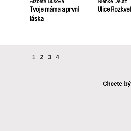
Alžběta Bušová
Nienke Deutz
Tvoje máma a první
Ulice Rozkvet
láska
1
2
3
4
Chcete bý