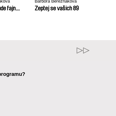
nková
Barbora Berezňáková
de fajn…
Zeptej se vašich 89
 programu?