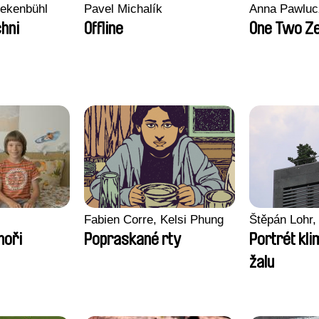
nekenbühl
Pavel Michalík
Anna Pawluc
hni
Offline
One Two Z
Fabien Corre, Kelsi Phung
Štěpán Lohr,
moři
Popraskané rty
Portrét kl
žalu