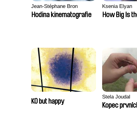
Jean-Stéphane Bron
Ksenia Elyan
Hodina kinematografie
How Big Is t
Stela Joudal
KO but happy
Kopec prvníc