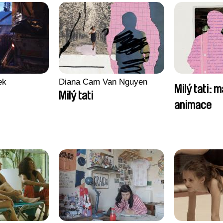
ek
Diana Cam Van Nguyen
Milý tati: m
Milý tati
animace