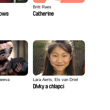
Britt Raes
Bows
Catherine
heeva
Lara Aerts, Els van Driel
Dívky a chlapci