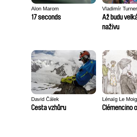
Alon Marom
Vladimír Turne
17 seconds
Až budu velká
naživu
David Čálek
Lénaïg Le Moi
Cesta vzhůru
Clémencino 